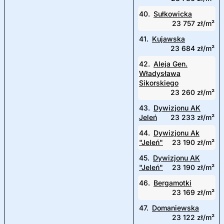
40.
Sułkowicka
23 757 zł/m²
41.
Kujawska
23 684 zł/m²
42.
Aleja Gen.
Władysława
Sikorskiego
23 260 zł/m²
43.
Dywizjonu AK
Jeleń
23 233 zł/m²
44.
Dywizjonu Ak
"Jeleń"
23 190 zł/m²
45.
Dywizjonu AK
"Jeleń"
23 190 zł/m²
46.
Bergamotki
23 169 zł/m²
47.
Domaniewska
23 122 zł/m²