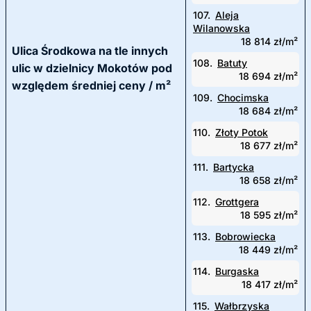
107.
Aleja
Wilanowska
18 814 zł/m²
Ulica Środkowa na tle innych
108.
Batuty
ulic w dzielnicy Mokotów pod
18 694 zł/m²
względem średniej ceny / m²
109.
Chocimska
18 684 zł/m²
110.
Złoty Potok
18 677 zł/m²
111.
Bartycka
18 658 zł/m²
112.
Grottgera
18 595 zł/m²
113.
Bobrowiecka
18 449 zł/m²
114.
Burgaska
18 417 zł/m²
115.
Wałbrzyska