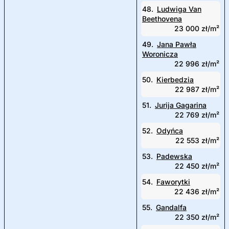
48.
Ludwiga Van
Beethovena
23 000 zł/m²
49.
Jana Pawła
Woronicza
22 996 zł/m²
50.
Kierbedzia
22 987 zł/m²
51.
Jurija Gagarina
22 769 zł/m²
52.
Odyńca
22 553 zł/m²
53.
Padewska
22 450 zł/m²
54.
Faworytki
22 436 zł/m²
55.
Gandalfa
22 350 zł/m²