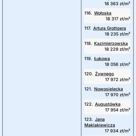
18 363 zł/m²
116.
Wołoska
18 317 zł/m²
117.
Artura Grottgera
18 235 zł/m²
118.
Kazimierzowska
18 229 zł/m²
119.
Łukowa
18 056 zł/m²
120.
Żywnego
17 972 zł/m²
121.
Nowosielecka
17 970 zł/m²
122.
Augustówka
17 954 zł/m²
123.
Jana
Maklakiewicza
17 934 zł/m²