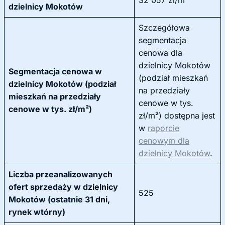
32 057 zł/m²
dzielnicy Mokotów
Szczegółowa
segmentacja
cenowa dla
dzielnicy Mokotów
Segmentacja cenowa w
(podział mieszkań
dzielnicy Mokotów (podział
na przedziały
mieszkań na przedziały
cenowe w tys.
cenowe w tys. zł/m²)
zł/m²) dostępna jest
w
raporcie
cenowym dla
dzielnicy Mokotów
.
Liczba przeanalizowanych
ofert sprzedaży w dzielnicy
525
Mokotów (ostatnie 31 dni,
rynek wtórny)