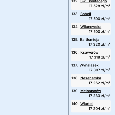
132.
Św. Bonifacego
17 528 zł/m²
133.
Boboli
17 500 zł/m²
134.
Wilanowska
17 500 zł/m²
135.
Bartłomieja
17 320 zł/m²
136.
Ksawerów
17 318 zł/m²
137.
Wynalazek
17 307 zł/m²
138.
Neseberska
17 262 zł/m²
139.
Melomanów
17 233 zł/m²
140.
Wiartel
17 204 zł/m²