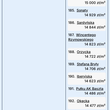
15 000 zł/m²
185.
Sonaty
14 929 zł/m²
186.
Sardyńska
14 844 zł/m²
187.
Wincentego
Rzymowskiego
14 823 zł/m²
188.
Orzycka
14 722 zł/m²
189.
Stefana Bryły
14 706 zł/m²
190.
Iberyjska
14 623 zł/m²
191.
Pułku AK Baszta
14 486 zł/m²
192.
Okęcka
14 477 zł/m²