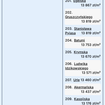
201.
Egejska
13 867 zł/m²
202.
Gruszczyńskiego
13 819 zł/m²
203.
Stanisława
Pyjasa
13 819 zł/m²
204.
Batumi
13 753 zł/m²
205.
Krymska
13 670 zł/m²
206.
Ludwika
Idzikowskiego
13 571 zł/m²
207.
Urle
13 460 zł/m²
208.
Akermańska
13 437 zł/m²
209.
Kaspijska
13 176 zł/m²