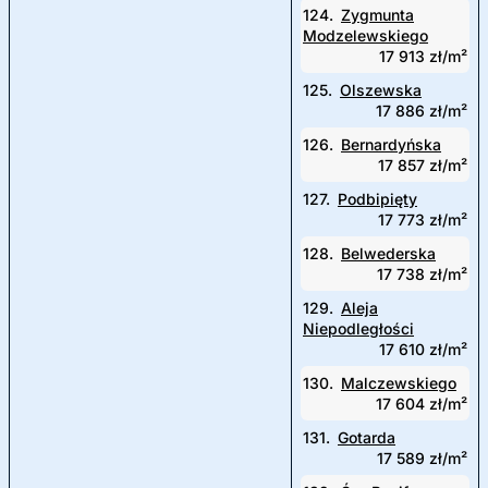
124.
Zygmunta
Modzelewskiego
17 913 zł/m²
125.
Olszewska
17 886 zł/m²
126.
Bernardyńska
17 857 zł/m²
127.
Podbipięty
17 773 zł/m²
128.
Belwederska
17 738 zł/m²
129.
Aleja
Niepodległości
17 610 zł/m²
130.
Malczewskiego
17 604 zł/m²
131.
Gotarda
17 589 zł/m²