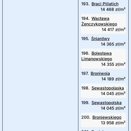
193.
Braci Pillatich
14 468 zł/m²
194.
Wacława
Żenczykowskiego
14 417 zł/m²
195.
Śniardwy
14 365 zł/m²
196.
Bolesława
Limanowskiego
14 355 zł/m²
197.
Broniwoja
14 189 zł/m²
198.
Sewastopolaska
14 045 zł/m²
199.
Sewastopolska
14 045 zł/m²
200.
Broniewskiego
13 958 zł/m²