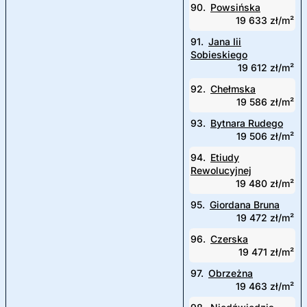
90.
Powsińska
19 633 zł/m²
91.
Jana Iii
Sobieskiego
19 612 zł/m²
92.
Chełmska
19 586 zł/m²
93.
Bytnara Rudego
19 506 zł/m²
94.
Etiudy
Rewolucyjnej
19 480 zł/m²
95.
Giordana Bruna
19 472 zł/m²
96.
Czerska
19 471 zł/m²
97.
Obrzeżna
19 463 zł/m²