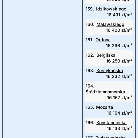
159.
Idzikowskiego
16 491 zł/m²
160.
Malawskiego
16 400 zł/m²
161.
Ordona
16 296 zł/m²
162.
Belgijska
16 250 zł/m²
163.
Korsykańska
16 232 zł/m²
164.
Śródziemnomorska
16 167 zł/m²
165.
Mozarta
16 164 zł/m²
166.
Konstancińska
16 133 zł/m²
167.
Zwierzyniecka