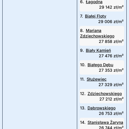
6.
Łagodna
29 142 zł/m²
7.
Białej Floty
29 006 zł/m²
8.
Mariana
Zdziechowskiego
27 858 zł/m²
9.
Biały Kamień
27 476 zł/m²
10.
Białego Dębu
27 353 zł/m²
11.
Służewiec
27 329 zł/m²
12.
Zdziechowskiego
27 212 zł/m²
13.
Dąbrowskiego
26 753 zł/m²
14.
Stanisława Żaryna
26 744 zł/m²