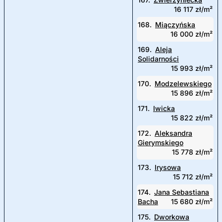
16 117 zł/m²
168.
Miączyńska
16 000 zł/m²
169.
Aleja
Solidarności
15 993 zł/m²
170.
Modzelewskiego
15 896 zł/m²
171.
Iwicka
15 822 zł/m²
172.
Aleksandra
Gierymskiego
15 778 zł/m²
173.
Irysowa
15 712 zł/m²
174.
Jana Sebastiana
Bacha
15 680 zł/m²
175.
Dworkowa