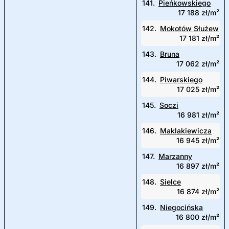
141.
Pieńkowskiego
17 188 zł/m²
142.
Mokotów Służew
17 181 zł/m²
143.
Bruna
17 062 zł/m²
144.
Piwarskiego
17 025 zł/m²
145.
Soczi
16 981 zł/m²
146.
Maklakiewicza
16 945 zł/m²
147.
Marzanny
16 897 zł/m²
148.
Sielce
16 874 zł/m²
149.
Niegocińska
16 800 zł/m²