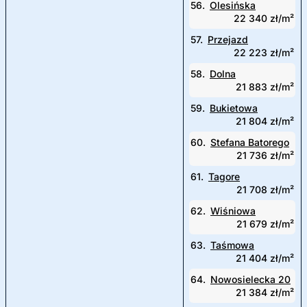
56.
Olesińska
22 340 zł/m²
57.
Przejazd
22 223 zł/m²
58.
Dolna
21 883 zł/m²
59.
Bukietowa
21 804 zł/m²
60.
Stefana Batorego
21 736 zł/m²
61.
Tagore
21 708 zł/m²
62.
Wiśniowa
21 679 zł/m²
63.
Taśmowa
21 404 zł/m²
64.
Nowosielecka 20
21 384 zł/m²