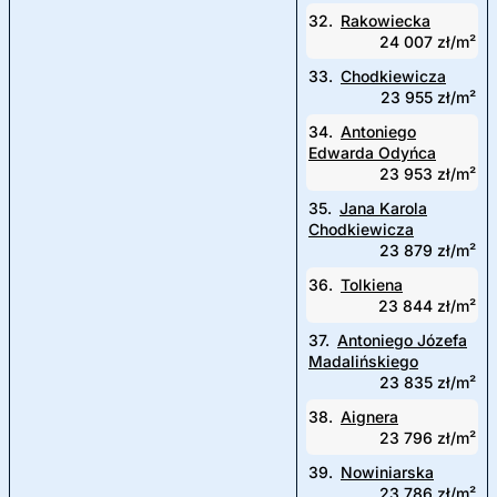
32.
Rakowiecka
24 007 zł/m²
33.
Chodkiewicza
23 955 zł/m²
34.
Antoniego
Edwarda Odyńca
23 953 zł/m²
35.
Jana Karola
Chodkiewicza
23 879 zł/m²
36.
Tolkiena
23 844 zł/m²
37.
Antoniego Józefa
Madalińskiego
23 835 zł/m²
38.
Aignera
23 796 zł/m²
39.
Nowiniarska
23 786 zł/m²