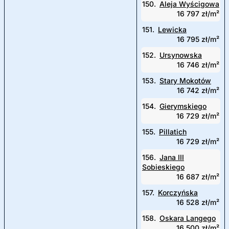
150.
Aleja Wyścigowa
16 797 zł/m²
151.
Lewicka
16 795 zł/m²
152.
Ursynowska
16 746 zł/m²
153.
Stary Mokotów
16 742 zł/m²
154.
Gierymskiego
16 729 zł/m²
155.
Pillatich
16 729 zł/m²
156.
Jana III
Sobieskiego
16 687 zł/m²
157.
Korczyńska
16 528 zł/m²
158.
Oskara Langego
16 500 zł/m²