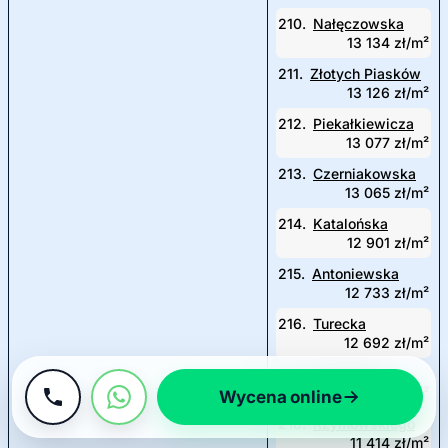
210.
Nałęczowska
13 134 zł/m²
211.
Złotych Piasków
13 126 zł/m²
212.
Piekałkiewicza
13 077 zł/m²
213.
Czerniakowska
13 065 zł/m²
214.
Katalońska
12 901 zł/m²
215.
Antoniewska
12 733 zł/m²
216.
Turecka
12 692 zł/m²
217.
Warneńska
12 418 zł/m²
Wycena online
218.
Rzymowskiego
11 414 zł/m²