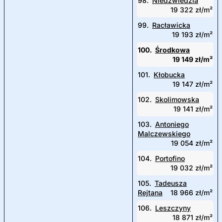
98.
Niedźwiedzia
19 322 zł/m²
99.
Racławicka
19 193 zł/m²
100.
Środkowa
19 149 zł/m²
101.
Kłobucka
19 147 zł/m²
102.
Skolimowska
19 141 zł/m²
103.
Antoniego
Malczewskiego
19 054 zł/m²
104.
Portofino
19 032 zł/m²
105.
Tadeusza
Rejtana
18 966 zł/m²
106.
Leszczyny
18 871 zł/m²