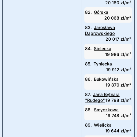
20 180 zł/m²
82.
Górska
20 068 zł/m²
83.
Jarosława
Dąbrowskiego
20 017 zł/m²
84.
Sielecka
19 986 zł/m²
85.
Tyniecka
19 912 zł/m²
86.
Bukowińska
19 870 zł/m²
87.
Jana Bytnara
"Rudego"
19 798 zł/m²
88.
Smyczkowa
19 748 zł/m²
89.
Wielicka
19 644 zł/m²