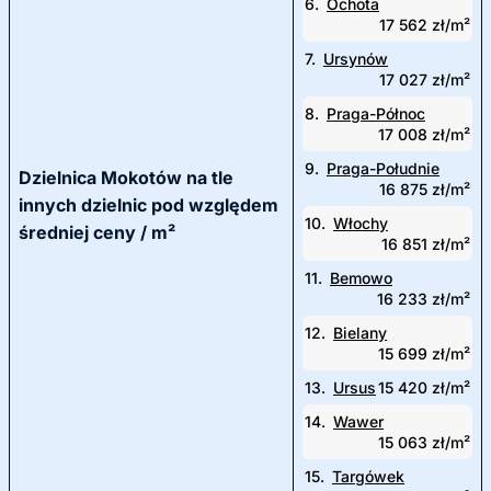
6.
Ochota
17 562 zł/m²
7.
Ursynów
17 027 zł/m²
8.
Praga-Północ
17 008 zł/m²
9.
Praga-Południe
Dzielnica Mokotów na tle
16 875 zł/m²
innych dzielnic pod względem
10.
Włochy
średniej ceny / m²
16 851 zł/m²
11.
Bemowo
16 233 zł/m²
12.
Bielany
15 699 zł/m²
13.
Ursus
15 420 zł/m²
14.
Wawer
15 063 zł/m²
15.
Targówek