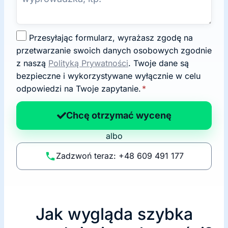
Z
Przesyłając formularz, wyrażasz zgodę na
g
przetwarzanie swoich danych osobowych zgodnie
o
z naszą
Polityką Prywatności
. Twoje dane są
d
bezpieczne i wykorzystywane wyłącznie w celu
a
odpowiedzi na Twoje zapytanie.
*
n
a
Chcę otrzymać wycenę
p
albo
o
li
Zadzwoń teraz: +48 609 491 177
t
y
k
ę
Jak wygląda szybka