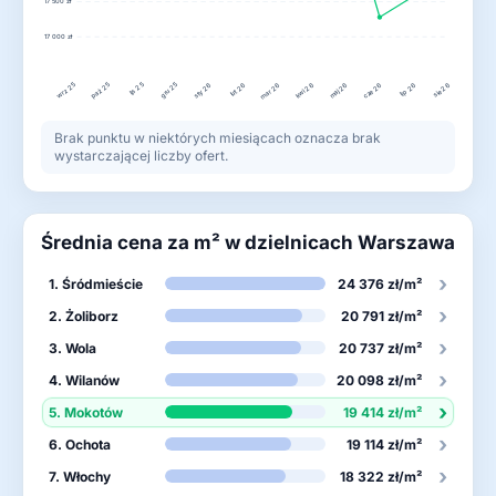
17 500 zł
17 000 zł
wrz 25
lis 25
gru 25
paź 25
lut 26
kwi 26
lip 26
sty 26
mar 26
maj 26
cze 26
sie 26
Brak punktu w niektórych miesiącach oznacza brak
wystarczającej liczby ofert.
Średnia cena za m² w dzielnicach Warszawa
›
1. Śródmieście
24 376 zł/m²
›
2. Żoliborz
20 791 zł/m²
›
3. Wola
20 737 zł/m²
›
4. Wilanów
20 098 zł/m²
›
5. Mokotów
19 414 zł/m²
›
6. Ochota
19 114 zł/m²
›
7. Włochy
18 322 zł/m²