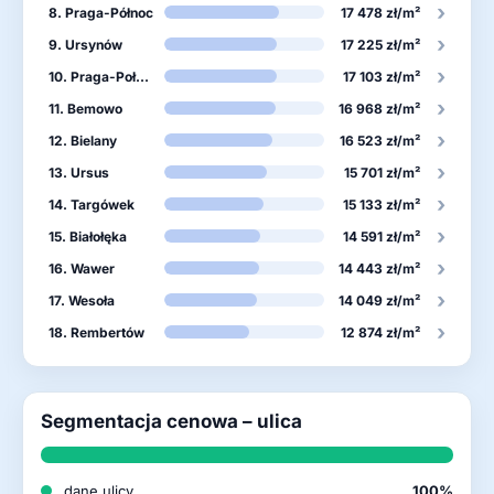
›
8. Praga-Północ
17 478 zł/m²
›
9. Ursynów
17 225 zł/m²
›
10. Praga-Południe
17 103 zł/m²
›
11. Bemowo
16 968 zł/m²
›
12. Bielany
16 523 zł/m²
›
13. Ursus
15 701 zł/m²
›
14. Targówek
15 133 zł/m²
›
15. Białołęka
14 591 zł/m²
›
16. Wawer
14 443 zł/m²
›
17. Wesoła
14 049 zł/m²
›
18. Rembertów
12 874 zł/m²
Segmentacja cenowa – ulica
dane ulicy
100%