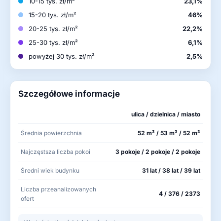
10-15 tys. zł/m²
23,1%
15-20 tys. zł/m²
46%
20-25 tys. zł/m²
22,2%
25-30 tys. zł/m²
6,1%
powyżej 30 tys. zł/m²
2,5%
Szczegółowe informacje
ulica / dzielnica / miasto
Średnia powierzchnia
52 m² / 53 m² / 52 m²
Najczęstsza liczba pokoi
3 pokoje / 2 pokoje / 2 pokoje
Średni wiek budynku
31 lat / 38 lat / 39 lat
Liczba przeanalizowanych
4 / 376 / 2373
ofert