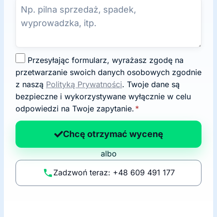
Z
Przesyłając formularz, wyrażasz zgodę na
g
przetwarzanie swoich danych osobowych zgodnie
o
z naszą
Polityką Prywatności
. Twoje dane są
d
bezpieczne i wykorzystywane wyłącznie w celu
a
odpowiedzi na Twoje zapytanie.
*
n
a
Chcę otrzymać wycenę
p
albo
o
li
Zadzwoń teraz: +48 609 491 177
t
y
k
ę