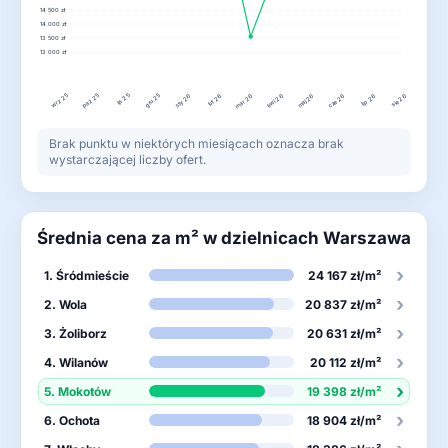
14 500 zł
14 000 zł
13 500 zł
13 000 zł
wrz 25
lis 25
gru 25
paź 25
lut 26
kwi 26
lip 26
sty 26
mar 26
maj 26
cze 26
sie 26
Brak punktu w niektórych miesiącach oznacza brak
wystarczającej liczby ofert.
Średnia cena za m² w dzielnicach Warszawa
›
1. Śródmieście
24 167 zł/m²
›
2. Wola
20 837 zł/m²
›
3. Żoliborz
20 631 zł/m²
›
4. Wilanów
20 112 zł/m²
›
5. Mokotów
19 398 zł/m²
›
6. Ochota
18 904 zł/m²