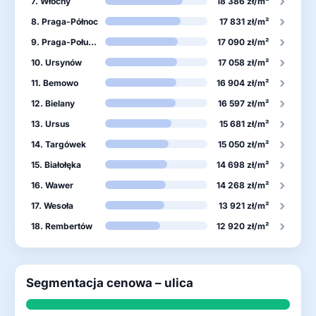
›
7. Włochy
18 386 zł/m²
›
8. Praga-Północ
17 831 zł/m²
›
9. Praga-Południe
17 090 zł/m²
›
10. Ursynów
17 058 zł/m²
›
11. Bemowo
16 904 zł/m²
›
12. Bielany
16 597 zł/m²
›
13. Ursus
15 681 zł/m²
›
14. Targówek
15 050 zł/m²
›
15. Białołęka
14 698 zł/m²
›
16. Wawer
14 268 zł/m²
›
17. Wesoła
13 921 zł/m²
›
18. Rembertów
12 920 zł/m²
Segmentacja cenowa – ulica