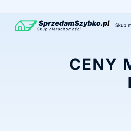
Przejdź
do
treści
Skup m
CENY 