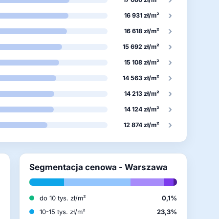
›
16 931 zł/m²
›
16 618 zł/m²
›
15 692 zł/m²
›
15 108 zł/m²
›
14 563 zł/m²
›
14 213 zł/m²
›
14 124 zł/m²
›
12 874 zł/m²
Segmentacja cenowa - Warszawa
do 10 tys. zł/m²
0,1%
%
10-15 tys. zł/m²
23,3%