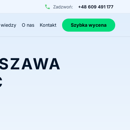
Zadzwoń:
+48 609 491 177
 wiedzy
O nas
Kontakt
Szybka wycena
RSZAWA
C