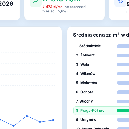
 2026
↓ 473 zł/m²
vs poprzedni
miesiąc (-2,6%)
m
Średnia cena za m² w 
1. Śródmieście
2. Żoliborz
3. Wola
4. Wilanów
5. Mokotów
6. Ochota
7. Włochy
8. Praga-Północ
9. Ursynów
10. Praga-Południe