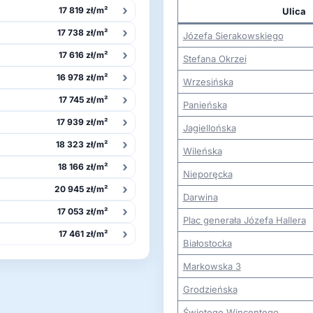
›
17 819 zł/m²
Ulica
›
17 738 zł/m²
Józefa Sierakowskiego
›
17 616 zł/m²
Stefana Okrzei
›
16 978 zł/m²
Wrzesińska
›
17 745 zł/m²
Panieńska
›
17 939 zł/m²
Jagiellońska
›
18 323 zł/m²
Wileńska
›
18 166 zł/m²
Nieporęcka
›
20 945 zł/m²
Darwina
›
17 053 zł/m²
Plac generała Józefa Hallera
›
17 461 zł/m²
Białostocka
Markowska 3
Grodzieńska
Świętego Wincentego