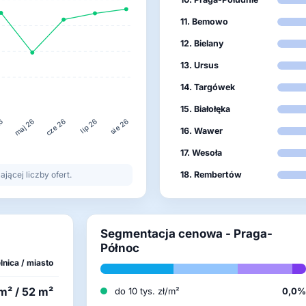
11. Bemowo
12. Bielany
13. Ursus
14. Targówek
15. Białołęka
26
lip 26
maj 26
cze 26
sie 26
16. Wawer
17. Wesoła
ącej liczby ofert.
18. Rembertów
Segmentacja cenowa - Praga-
Północ
lnica / miasto
m² / 52 m²
do 10 tys. zł/m²
0,0