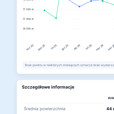
17 500 zł
17 000 zł
16 500 zł
lis 25
gru 25
lut 26
kwi 
paź 25
sty 26
mar 26
wrz 25
Brak punktu w niektórych miesiącach oznacza brak wystarczaj
Szczegółowe informacje
dzie
Średnia powierzchnia
44 