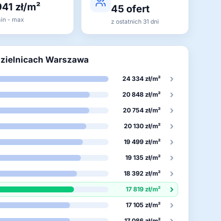
941 zł/m²
45 ofert
in - max
z ostatnich 31 dni
dzielnicach Warszawa
›
24 334 zł/m²
›
20 848 zł/m²
›
20 754 zł/m²
›
20 130 zł/m²
›
19 499 zł/m²
›
19 135 zł/m²
›
18 392 zł/m²
›
17 819 zł/m²
›
17 105 zł/m²
›
17 086 zł/m²