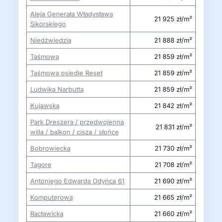
Aleja Generała Władysława
21 925 zł/m²
Sikorskiego
Niedźwiedzia
21 888 zł/m²
Taśmowa
21 859 zł/m²
Taśmowa osiedle Reset
21 859 zł/m²
Ludwika Narbutta
21 859 zł/m²
Kujawska
21 842 zł/m²
Park Dreszera / przedwojenna
21 831 zł/m²
willa / balkon / cisza / słońce
Bobrowiecka
21 730 zł/m²
Tagore
21 708 zł/m²
Antoniego Edwarda Odyńca 61
21 690 zł/m²
Komputerowa
21 665 zł/m²
Racławicka
21 660 zł/m²