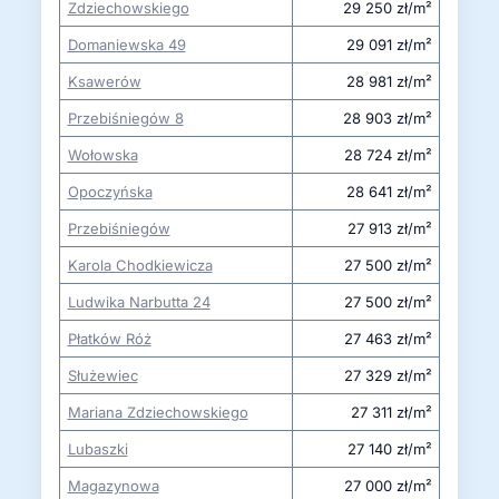
Zdziechowskiego
29 250 zł/m²
Domaniewska 49
29 091 zł/m²
Ksawerów
28 981 zł/m²
Przebiśniegów 8
28 903 zł/m²
Wołowska
28 724 zł/m²
Opoczyńska
28 641 zł/m²
Przebiśniegów
27 913 zł/m²
Karola Chodkiewicza
27 500 zł/m²
Ludwika Narbutta 24
27 500 zł/m²
Płatków Róż
27 463 zł/m²
Służewiec
27 329 zł/m²
Mariana Zdziechowskiego
27 311 zł/m²
Lubaszki
27 140 zł/m²
Magazynowa
27 000 zł/m²