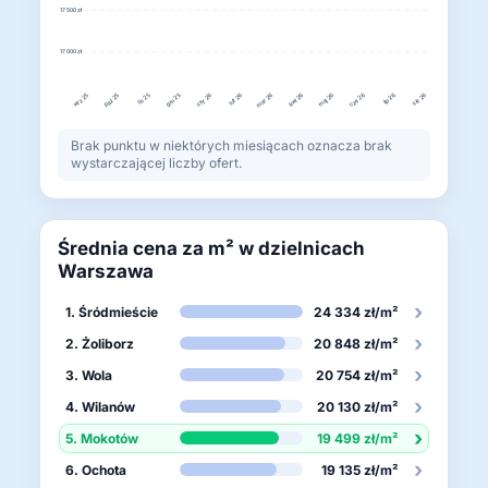
17 500 zł
17 000 zł
lip 26
sty 26
mar 26
maj 26
cze 26
sie 26
lut 26
kwi 26
lis 25
gru 25
paź 25
wrz 25
Brak punktu w niektórych miesiącach oznacza brak
wystarczającej liczby ofert.
Średnia cena za m² w dzielnicach
Warszawa
›
1. Śródmieście
24 334 zł/m²
›
2. Żoliborz
20 848 zł/m²
›
3. Wola
20 754 zł/m²
›
4. Wilanów
20 130 zł/m²
›
5. Mokotów
19 499 zł/m²
›
6. Ochota
19 135 zł/m²