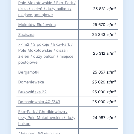
Pole Mokotowskie / Eko-Park /
cisza / zieleń / duży balkon /
25 831 zł/m²
miejsce postojowe
Mokotów Służewiec
25 670 zł/m²
Zaciszna
25 343 zł/m²
77 m2 / 3 pokoje / Eko-Park /
Pole Mokotowskie / cisza i
25 312 zł/m²
zieleń / duży balkon / miejsce
postojowe
Bergamotki
25 057 zł/m²
Domaniewska
25 029 zł/m²
Bukowińska 22
25 000 zł/m²
Domaniewska 47a/343
25 000 zł/m²
Eko-Park / Chodkiewicza /
przy Polu Mokotowskim / duży
24 987 zł/m²
balkon
Aleja gen. Władysława