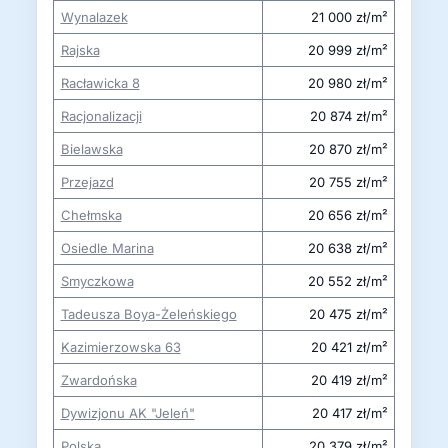
Wynalazek
21 000 zł/m²
Rajska
20 999 zł/m²
Racławicka 8
20 980 zł/m²
Racjonalizacji
20 874 zł/m²
Bielawska
20 870 zł/m²
Przejazd
20 755 zł/m²
Chełmska
20 656 zł/m²
Osiedle Marina
20 638 zł/m²
Smyczkowa
20 552 zł/m²
Tadeusza Boya-Żeleńskiego
20 475 zł/m²
Kazimierzowska 63
20 421 zł/m²
Zwardońska
20 419 zł/m²
Dywizjonu AK "Jeleń"
20 417 zł/m²
Polska
20 379 zł/m²