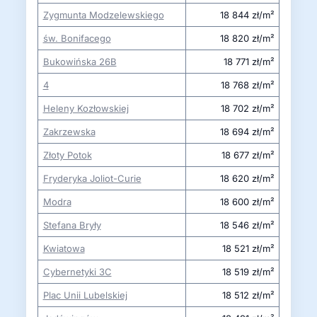
Zygmunta Modzelewskiego
18 844 zł/m²
św. Bonifacego
18 820 zł/m²
Bukowińska 26B
18 771 zł/m²
4
18 768 zł/m²
Heleny Kozłowskiej
18 702 zł/m²
Zakrzewska
18 694 zł/m²
Złoty Potok
18 677 zł/m²
Fryderyka Joliot-Curie
18 620 zł/m²
Modra
18 600 zł/m²
Stefana Bryły
18 546 zł/m²
Kwiatowa
18 521 zł/m²
Cybernetyki 3C
18 519 zł/m²
Plac Unii Lubelskiej
18 512 zł/m²