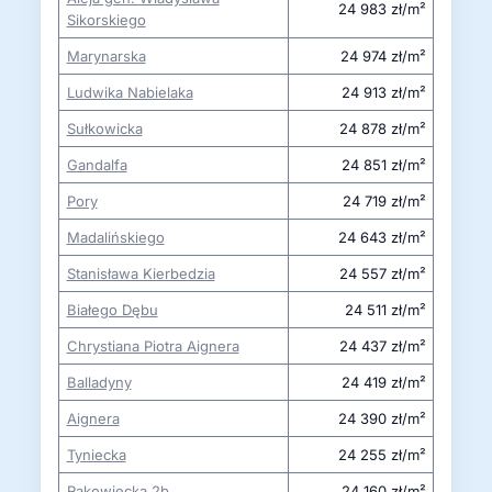
24 983 zł/m²
Sikorskiego
Marynarska
24 974 zł/m²
Ludwika Nabielaka
24 913 zł/m²
Sułkowicka
24 878 zł/m²
Gandalfa
24 851 zł/m²
Pory
24 719 zł/m²
Madalińskiego
24 643 zł/m²
Stanisława Kierbedzia
24 557 zł/m²
Białego Dębu
24 511 zł/m²
Chrystiana Piotra Aignera
24 437 zł/m²
Balladyny
24 419 zł/m²
Aignera
24 390 zł/m²
Tyniecka
24 255 zł/m²
Rakowiecka 2b
24 160 zł/m²