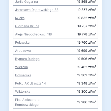
Jurija Gagarina
19 865 zł/m²
Jarosława Dąbrowskiego 83
19 857 zł/m²
Iwicka
19 832 zł/m²
Giordana Bruna
19 787 zł/m²
Aleja Niepodległości 118
19 778 zł/m²
Puławska
19 760 zł/m²
Arbuzowa
19 699 zł/m²
Bytnara Rudego
19 506 zł/m²
Wielicka
19 462 zł/m²
Bokserska
19 362 zł/m²
Pułku AK „Baszta” 4
19 348 zł/m²
Wiktorska
19 300 zł/m²
Plac Aleksandra
19 286 zł/m²
Rembowskiego