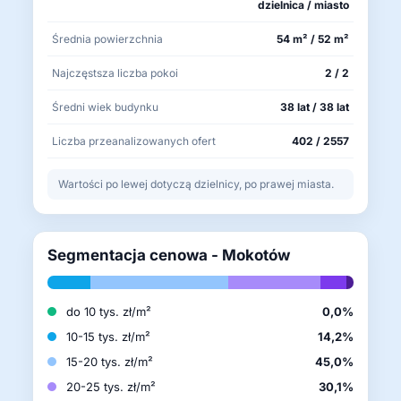
dzielnica / miasto
Średnia powierzchnia
54 m² / 52 m²
Najczęstsza liczba pokoi
2 / 2
Średni wiek budynku
38 lat / 38 lat
Liczba przeanalizowanych ofert
402 / 2557
Wartości po lewej dotyczą dzielnicy, po prawej miasta.
Segmentacja cenowa - Mokotów
do 10 tys. zł/m²
0,0%
10-15 tys. zł/m²
14,2%
15-20 tys. zł/m²
45,0%
20-25 tys. zł/m²
30,1%