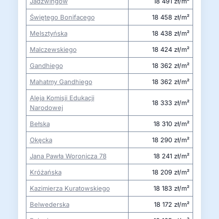
Jadźwingów
18 491 zł/m²
Świętego Bonifacego
18 458 zł/m²
Melsztyńska
18 438 zł/m²
Malczewskiego
18 424 zł/m²
Gandhiego
18 362 zł/m²
Mahatmy Gandhiego
18 362 zł/m²
Aleja Komisji Edukacji
18 333 zł/m²
Narodowej
Bełska
18 310 zł/m²
Okęcka
18 290 zł/m²
Jana Pawła Woronicza 78
18 241 zł/m²
Króżańska
18 209 zł/m²
Kazimierza Kuratowskiego
18 183 zł/m²
Belwederska
18 172 zł/m²