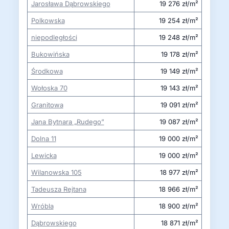
Jarosława Dąbrowskiego
19 276 zł/m²
Polkowska
19 254 zł/m²
niepodległości
19 248 zł/m²
Bukowińska
19 178 zł/m²
Środkowa
19 149 zł/m²
Wołoska 70
19 143 zł/m²
Granitowa
19 091 zł/m²
Jana Bytnara „Rudego”
19 087 zł/m²
Dolna 11
19 000 zł/m²
Lewicka
19 000 zł/m²
Wilanowska 105
18 977 zł/m²
Tadeusza Rejtana
18 966 zł/m²
Wróbla
18 900 zł/m²
Dąbrowskiego
18 871 zł/m²