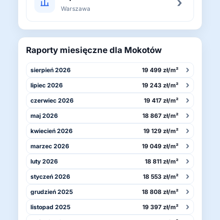
›
Warszawa
Raporty miesięczne dla Mokotów
›
sierpień 2026
19 499 zł/m²
›
lipiec 2026
19 243 zł/m²
›
czerwiec 2026
19 417 zł/m²
›
maj 2026
18 867 zł/m²
›
kwiecień 2026
19 129 zł/m²
›
marzec 2026
19 049 zł/m²
›
luty 2026
18 811 zł/m²
›
styczeń 2026
18 553 zł/m²
›
grudzień 2025
18 808 zł/m²
›
listopad 2025
19 397 zł/m²