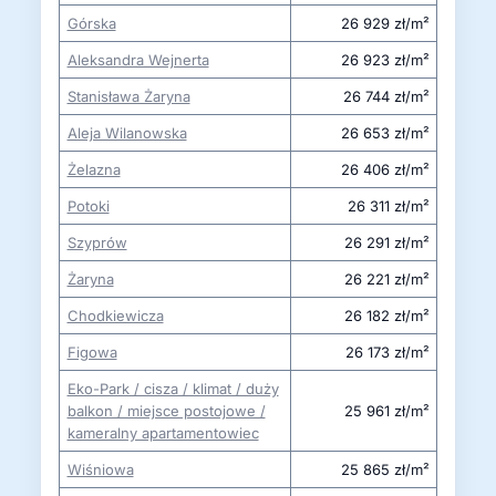
Górska
26 929 zł/m²
Aleksandra Wejnerta
26 923 zł/m²
Stanisława Żaryna
26 744 zł/m²
Aleja Wilanowska
26 653 zł/m²
Żelazna
26 406 zł/m²
Potoki
26 311 zł/m²
Szyprów
26 291 zł/m²
Żaryna
26 221 zł/m²
Chodkiewicza
26 182 zł/m²
Figowa
26 173 zł/m²
Eko-Park / cisza / klimat / duży
balkon / miejsce postojowe /
25 961 zł/m²
kameralny apartamentowiec
Wiśniowa
25 865 zł/m²