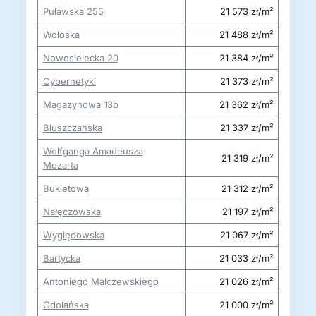
Puławska 255
21 573 zł/m²
Wołoska
21 488 zł/m²
Nowosielecka 20
21 384 zł/m²
Cybernetyki
21 373 zł/m²
Magazynowa 13b
21 362 zł/m²
Bluszczańska
21 337 zł/m²
Wolfganga Amadeusza
21 319 zł/m²
Mozarta
Bukietowa
21 312 zł/m²
Nałęczowska
21 197 zł/m²
Wyględowska
21 067 zł/m²
Bartycka
21 033 zł/m²
Antoniego Malczewskiego
21 026 zł/m²
Odolańska
21 000 zł/m²