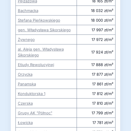
Pejzażowa
18 165 zł/m²
Bachmacka
18 032 zł/m²
Stefana Pieńkowskiego
18 000 zł/m²
gen. Władysława Sikorskiego
17 997 zł/m²
Żywnego
17 972 zł/m²
al. Aleja gen. Władysława
17 924 zł/m²
Sikorskiego
Etiudy Rewolucyjnej
17 888 zł/m²
Orzycka
17 877 zł/m²
Panamska
17 861 zł/m²
Konduktorska 1
17 812 zł/m²
Czerska
17 810 zł/m²
Grupy AK "Północ"
17 799 zł/m²
Łowicka
17 781 zł/m²