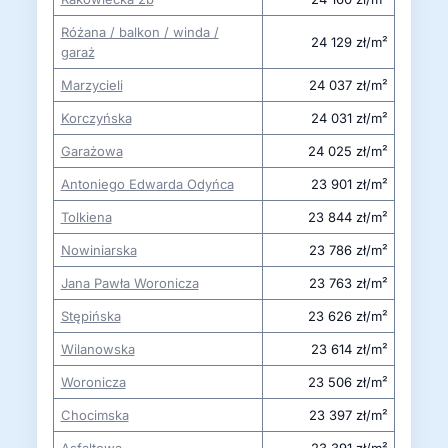
Różana / balkon / winda /
24 129 zł/m²
garaż
Marzycieli
24 037 zł/m²
Korczyńska
24 031 zł/m²
Garażowa
24 025 zł/m²
Antoniego Edwarda Odyńca
23 901 zł/m²
Tolkiena
23 844 zł/m²
Nowiniarska
23 786 zł/m²
Jana Pawła Woronicza
23 763 zł/m²
Stępińska
23 626 zł/m²
Wilanowska
23 614 zł/m²
Woronicza
23 506 zł/m²
Chocimska
23 397 zł/m²
Asfaltowa
23 391 zł/m²