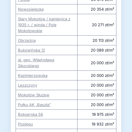
Nowosielecka
20 354 zł/m²
Stary Mokotów / kamienica z
1935 r. / winda / Pole
20 271 zł/m²
Mokotowskie
Obrzeżna
20 113 zł/m²
Bukowińska 12
20 089 zł/m²
al. gen. Władysława
20 000 zł/m²
Sikorskiego
Kazimierzowska
20 000 zł/m²
Leszczyny
20 000 zł/m²
Mokotów Służew
20 000 zł/m²
Pułku AK „Baszta”
20 000 zł/m²
Bokserska 56
19 975 zł/m²
Postępu
19 932 zł/m²