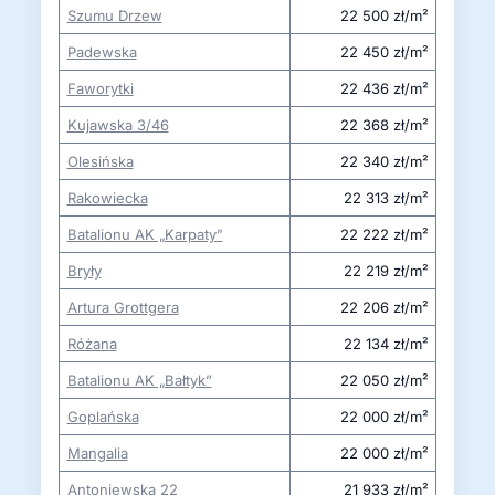
Szumu Drzew
22 500 zł/m²
Padewska
22 450 zł/m²
Faworytki
22 436 zł/m²
Kujawska 3/46
22 368 zł/m²
Olesińska
22 340 zł/m²
Rakowiecka
22 313 zł/m²
Batalionu AK „Karpaty”
22 222 zł/m²
Bryły
22 219 zł/m²
Artura Grottgera
22 206 zł/m²
Różana
22 134 zł/m²
Batalionu AK „Bałtyk”
22 050 zł/m²
Goplańska
22 000 zł/m²
Mangalia
22 000 zł/m²
Antoniewska 22
21 933 zł/m²