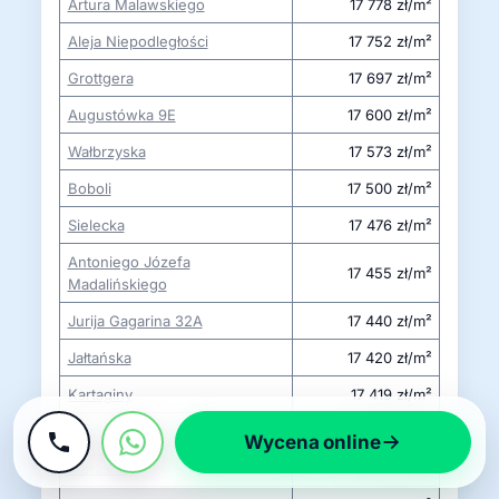
Artura Malawskiego
17 778 zł/m²
Aleja Niepodległości
17 752 zł/m²
Grottgera
17 697 zł/m²
Augustówka 9E
17 600 zł/m²
Wałbrzyska
17 573 zł/m²
Boboli
17 500 zł/m²
Sielecka
17 476 zł/m²
Antoniego Józefa
17 455 zł/m²
Madalińskiego
Jurija Gagarina 32A
17 440 zł/m²
Jałtańska
17 420 zł/m²
Kartaginy
17 419 zł/m²
Aleja Wilanowska 89
17 380 zł/m²
Wycena online
Marzanny
17 328 zł/m²