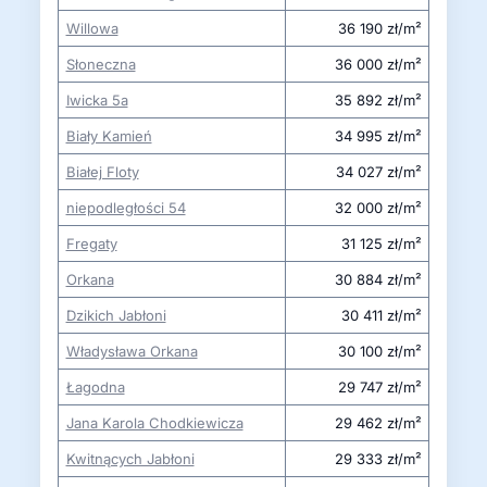
Willowa
36 190 zł/m²
Słoneczna
36 000 zł/m²
Iwicka 5a
35 892 zł/m²
Biały Kamień
34 995 zł/m²
Białej Floty
34 027 zł/m²
niepodległości 54
32 000 zł/m²
Fregaty
31 125 zł/m²
Orkana
30 884 zł/m²
Dzikich Jabłoni
30 411 zł/m²
Władysława Orkana
30 100 zł/m²
Łagodna
29 747 zł/m²
Jana Karola Chodkiewicza
29 462 zł/m²
Kwitnących Jabłoni
29 333 zł/m²