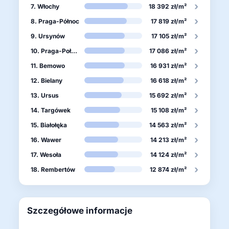
›
7. Włochy
18 392 zł/m²
›
8. Praga-Północ
17 819 zł/m²
›
9. Ursynów
17 105 zł/m²
›
10. Praga-Południe
17 086 zł/m²
›
11. Bemowo
16 931 zł/m²
›
12. Bielany
16 618 zł/m²
›
13. Ursus
15 692 zł/m²
›
14. Targówek
15 108 zł/m²
›
15. Białołęka
14 563 zł/m²
›
16. Wawer
14 213 zł/m²
›
17. Wesoła
14 124 zł/m²
›
18. Rembertów
12 874 zł/m²
Szczegółowe informacje