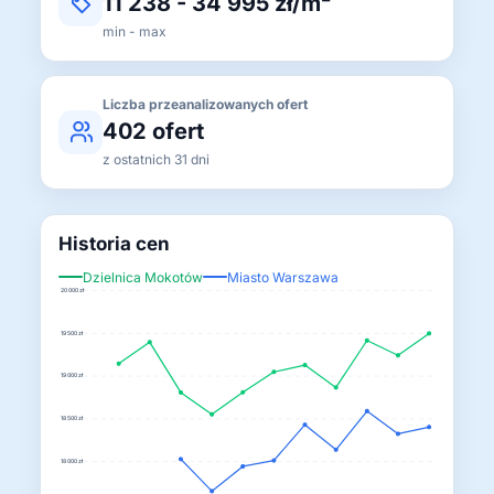
11 238 - 34 995 zł/m²
min - max
Liczba przeanalizowanych ofert
402 ofert
z ostatnich 31 dni
Historia cen
Dzielnica Mokotów
Miasto Warszawa
20 000 zł
19 500 zł
19 000 zł
18 500 zł
18 000 zł