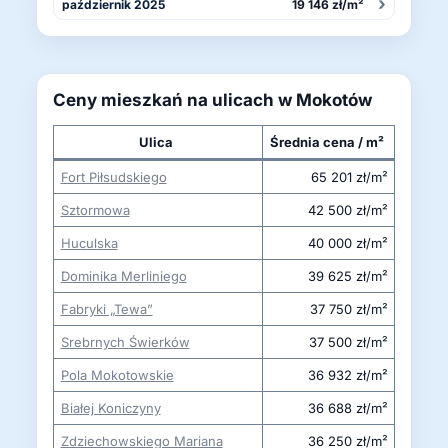
›
październik 2025
19 146 zł/m²
Ceny mieszkań na ulicach w Mokotów
Ulica
Średnia cena / m²
Fort Piłsudskiego
65 201 zł/m²
Sztormowa
42 500 zł/m²
Huculska
40 000 zł/m²
Dominika Merliniego
39 625 zł/m²
Fabryki „Tewa”
37 750 zł/m²
Srebrnych Świerków
37 500 zł/m²
Pola Mokotowskie
36 932 zł/m²
Białej Koniczyny
36 688 zł/m²
Zdziechowskiego Mariana
36 250 zł/m²