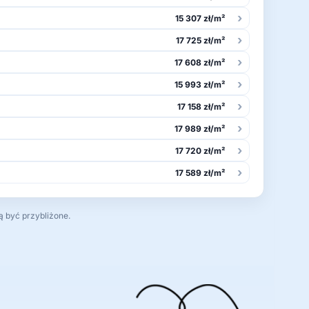
›
15 307 zł/m²
›
17 725 zł/m²
›
17 608 zł/m²
›
15 993 zł/m²
›
17 158 zł/m²
›
17 989 zł/m²
›
17 720 zł/m²
›
17 589 zł/m²
ą być przybliżone.