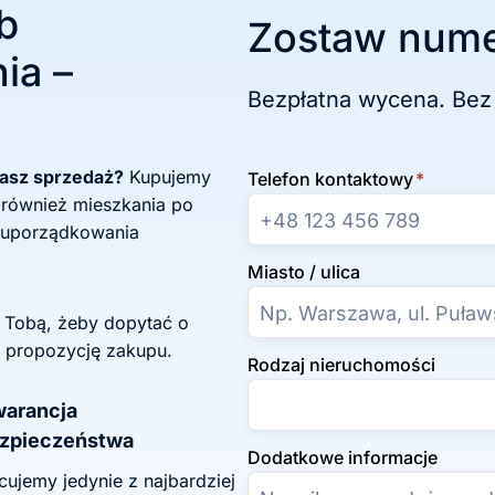
b
Zostaw nume
ia –
Bezpłatna wycena. Bez
żasz sprzedaż?
Kupujemy
Telefon kontaktowy
*
 również mieszkania po
 uporządkowania
Miasto / ulica
z Tobą, żeby dopytać o
 propozycję zakupu.
Rodzaj nieruchomości
arancja
zpieczeństwa
Dodatkowe informacje
ujemy jedynie z najbardziej