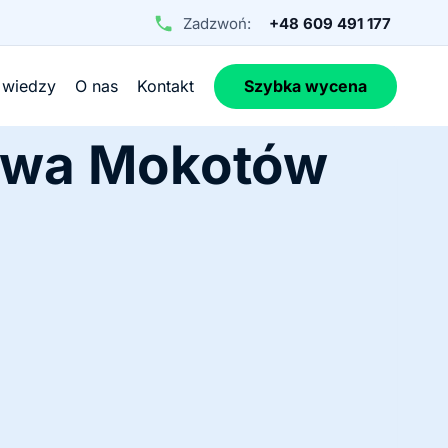
Zadzwoń:
+48 609 491 177
 wiedzy
O nas
Kontakt
Szybka wycena
awa Mokotów