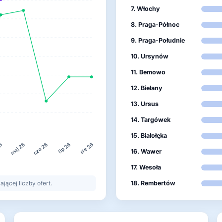
7. Włochy
8. Praga-Północ
9. Praga-Południe
10. Ursynów
11. Bemowo
12. Bielany
13. Ursus
14. Targówek
15. Białołęka
26
lip 26
maj 26
cze 26
sie 26
16. Wawer
17. Wesoła
ącej liczby ofert.
18. Rembertów