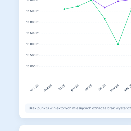
17 500 zł
17 000 zł
16 500 zł
16 000 zł
15 500 zł
15 000 zł
lis 25
gru 25
lut 26
kwi 
paź 25
sty 26
mar 26
wrz 25
Brak punktu w niektórych miesiącach oznacza brak wystarczaj