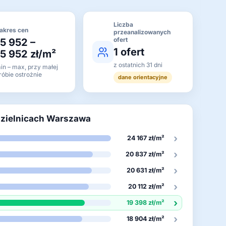
Liczba
akres cen
przeanalizowanych
ofert
15 952 –
1 ofert
15 952 zł/m²
z ostatnich 31 dni
in – max, przy małej
róbie ostrożnie
dane orientacyjne
dzielnicach Warszawa
›
24 167 zł/m²
›
20 837 zł/m²
›
20 631 zł/m²
›
20 112 zł/m²
›
19 398 zł/m²
›
18 904 zł/m²