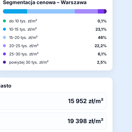
Segmentacja cenowa – Warszawa
do 10 tys. zł/m²
0,1%
10-15 tys. zł/m²
23,1%
15-20 tys. zł/m²
46%
20-25 tys. zł/m²
22,2%
25-30 tys. zł/m²
6,1%
powyżej 30 tys. zł/m²
2,5%
iasto
15 952 zł/m²
19 398 zł/m²