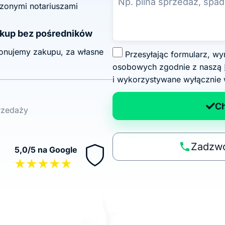
zonymi notariuszami
kup bez pośredników
onujemy zakupu, za własne
Z
Przesyłając formularz, wyrażasz zgodę na przetwarzanie swoich danych
g
osobowych zgodnie z naszą
o
i wykorzystywane wyłącznie 
d
a
C
przedaży
n
a
p
Zadzwo
5,0/5 na Google
o
★★★★★
li
t
y
k
ę