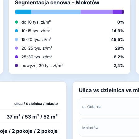
Segmentacja cenowa – Mokotów
do 10 tys. zł/m²
0%
10-15 tys. zł/m²
14,9%
15-20 tys. zł/m²
45,5%
20-25 tys. zł/m²
29%
25-30 tys. zł/m²
8,2%
powyżej 30 tys. zł/m²
2,4%
Ulica vs dzielnica vs m
ulica / dzielnica / miasto
ul. Gotarda
37 m² / 53 m² / 52 m²
Mokotów
oje / 2 pokoje / 2 pokoje