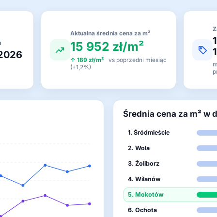
Z
Aktualna średnia cena za m²
15 952 zł/m²
u
 2026
↑ 189 zł/m²
vs poprzedni miesiąc
m
(+1,2%)
p
Średnia cena za m² w 
1. Śródmieście
2. Wola
3. Żoliborz
4. Wilanów
5. Mokotów
6. Ochota