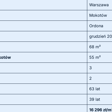
Warszawa
Mokotów
Ordona
grudzień 2
68 m²
okotów
55 m²
3
2
63 lat
39 lat
16 296 zł/m