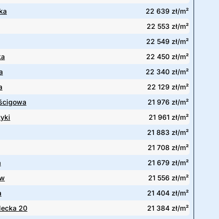
ka
22 639 zł/m²
22 553 zł/m²
22 549 zł/m²
ka
22 450 zł/m²
a
22 340 zł/m²
a
22 129 zł/m²
ścigowa
21 976 zł/m²
yki
21 961 zł/m²
21 883 zł/m²
21 708 zł/m²
a
21 679 zł/m²
ów
21 556 zł/m²
a
21 404 zł/m²
lecka 20
21 384 zł/m²