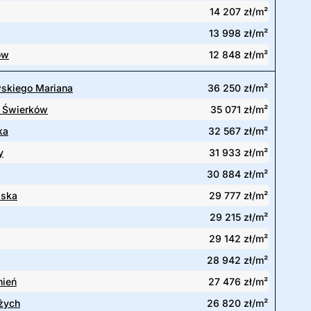
14 207 zł/m²
13 998 zł/m²
ów
12 848 zł/m²
skiego Mariana
36 250 zł/m²
 Świerków
35 071 zł/m²
ka
32 567 zł/m²
y
31 933 zł/m²
30 884 zł/m²
ska
29 777 zł/m²
29 215 zł/m²
29 142 zł/m²
28 942 zł/m²
mień
27 476 zł/m²
żych
26 820 zł/m²