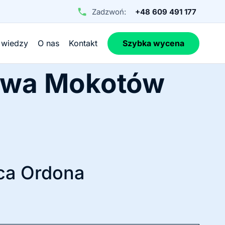
Zadzwoń:
+48 609 491 177
 wiedzy
O nas
Kontakt
Szybka wycena
awa Mokotów
ca Ordona