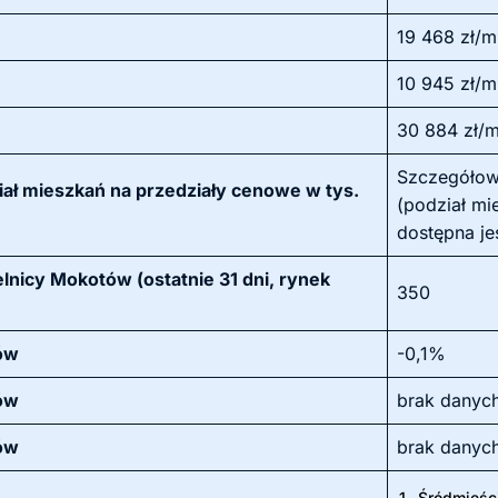
19 468 zł/m
10 945 zł/m
30 884 zł/
Szczegółow
ał mieszkań na przedziały cenowe w tys.
(podział mi
dostępna je
lnicy Mokotów (ostatnie 31 dni, rynek
350
tów
-0,1%
tów
brak danyc
tów
brak danyc
1.
Śródmieśc