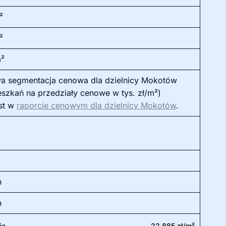
²
²
m²
a segmentacja cenowa dla dzielnicy Mokotów
eszkań na przedziały cenowe w tys. zł/m²)
st w
raporcie cenowym dla dzielnicy Mokotów
.
h
h
ie
22 885 zł/m²