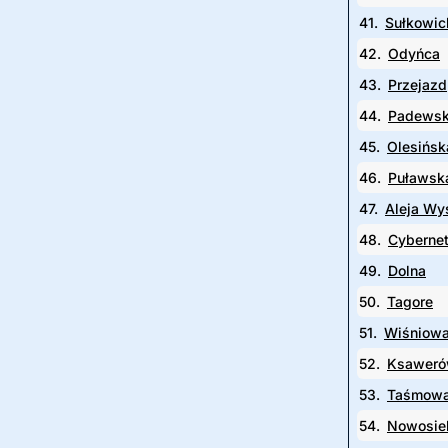
41.
Sułkowic
42.
Odyńca
43.
Przejazd
44.
Padews
45.
Olesińsk
46.
Puławsk
47.
Aleja Wy
48.
Cybernet
49.
Dolna
50.
Tagore
51.
Wiśniow
52.
Ksawer
53.
Taśmow
54.
Nowosie