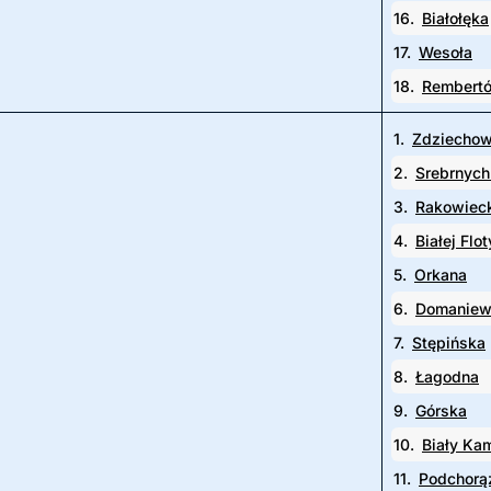
16.
Białołęka
17.
Wesoła
18.
Rembert
1.
Zdziechow
2.
Srebrnych
3.
Rakowiec
4.
Białej Flot
5.
Orkana
6.
Domaniew
7.
Stępińska
8.
Łagodna
9.
Górska
10.
Biały Ka
11.
Podchorą