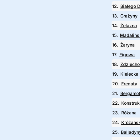
12.
Białego 
13.
Grażyny
14.
Żelazna
15.
Madalińs
16.
Żaryna
17.
Figowa
18.
Zdziech
19.
Kielecka
20.
Fregaty
21.
Bergamot
22.
Konstruk
23.
Różana
24.
Króżańs
25.
Balladyn