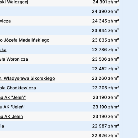
lski Walczącej
24 391 zł/m²
24 390 zł/m²
wicza
24 345 zł/m²
23 844 zł/m²
o Józefa Madalińskiego
23 835 zł/m²
ska
23 786 zł/m²
wła Woronicza
23 506 zł/m²
23 452 zł/m²
n. Władysława Sikorskiego
23 260 zł/m²
ola Chodkiewicza
23 205 zł/m²
u Ak "Jeleń"
23 190 zł/m²
u AK "Jeleń"
23 190 zł/m²
u AK Jeleń
23 190 zł/m²
ia
22 987 zł/m²
22 826 zł/m²