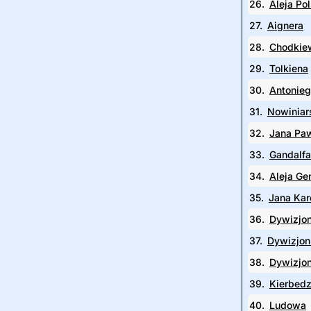
26.
Aleja Po
27.
Aignera
28.
Chodkie
29.
Tolkiena
30.
Antonieg
31.
Nowiniar
32.
Jana Pa
33.
Gandalfa
34.
Aleja Ge
35.
Jana Kar
36.
Dywizjon
37.
Dywizjon
38.
Dywizjon
39.
Kierbedz
40.
Ludowa