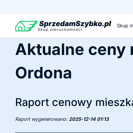
Przejdź
do
treści
Skup m
Aktualne ceny
Ordona
Raport cenowy mieszka
Raport wygenerowano:
2025-12-14 01:13