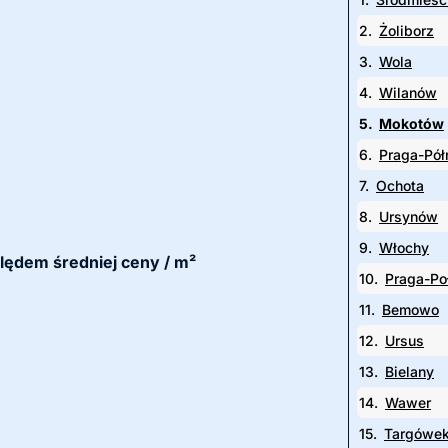
2.
Żoliborz
3.
Wola
4.
Wilanów
5.
Mokotów
6.
Praga-Pół
7.
Ochota
8.
Ursynów
9.
Włochy
ględem średniej ceny / m²
10.
Praga-Po
11.
Bemowo
12.
Ursus
13.
Bielany
14.
Wawer
15.
Targówe