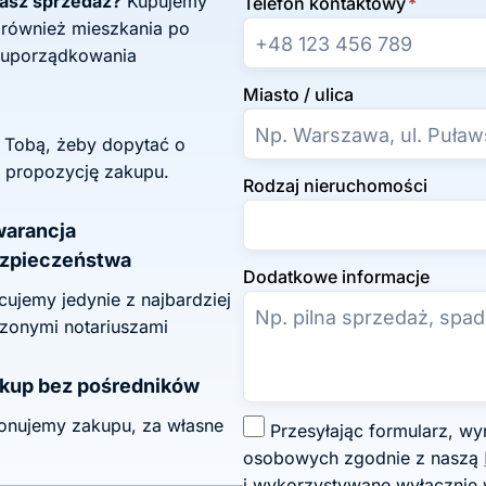
żasz sprzedaż?
Kupujemy
Telefon kontaktowy
*
 również mieszkania po
 uporządkowania
Miasto / ulica
z Tobą, żeby dopytać o
 propozycję zakupu.
Rodzaj nieruchomości
arancja
zpieczeństwa
Dodatkowe informacje
ujemy jedynie z najbardziej
zonymi notariuszami
kup bez pośredników
onujemy zakupu, za własne
Z
Przesyłając formularz, wyrażasz zgodę na przetwarzanie swoich danych
g
osobowych zgodnie z naszą
o
i wykorzystywane wyłącznie 