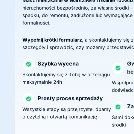
Masz mieszkanie w Warszawie i realnie rozwa
nieruchomości bezpośrednio, za własne środki –
spadku, do remontu, zadłużone lub wymagające
formalności.
Wypełnij krótki formularz
, a skontaktujemy się 
szczegóły i sprawdzić, czy możemy przedstawić
Szybka wycena
Gw
be
Skontaktujemy się z Tobą w przeciągu
maksymalnie 24h
Współprac
doświadc
Prosty proces sprzedaży
Za
Wszystkie etapy są przejrzyste, dbamy
o czytelną i otwartą komunikację
Sami dok
środki