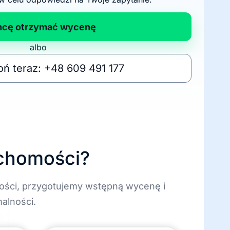
hcę otrzymać wycenę
albo
ń teraz: +48 609 491 177
uchomości?
ości, przygotujemy wstępną wycenę i
alności.