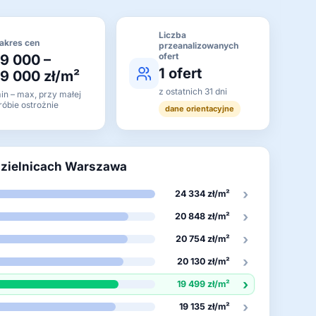
Liczba
akres cen
przeanalizowanych
ofert
19 000 –
1 ofert
19 000 zł/m²
z ostatnich 31 dni
in – max, przy małej
róbie ostrożnie
dane orientacyjne
dzielnicach Warszawa
›
24 334 zł/m²
›
20 848 zł/m²
›
20 754 zł/m²
›
20 130 zł/m²
›
19 499 zł/m²
›
19 135 zł/m²