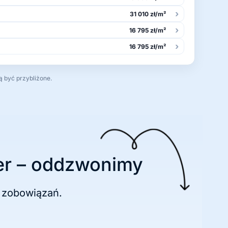
›
31 010 zł/m²
›
16 795 zł/m²
›
16 795 zł/m²
ą być przybliżone.
r – oddzwonimy
 zobowiązań.