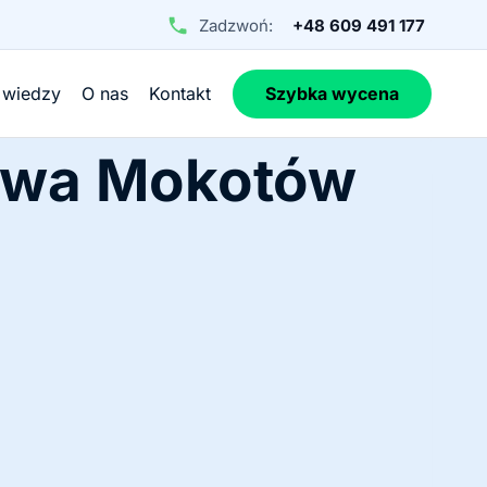
Zadzwoń:
+48 609 491 177
 wiedzy
O nas
Kontakt
Szybka wycena
awa Mokotów