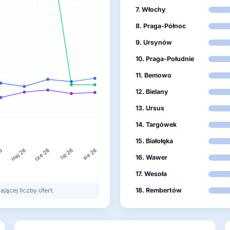
7. Włochy
8. Praga-Północ
9. Ursynów
10. Praga-Południe
11. Bemowo
12. Bielany
13. Ursus
14. Targówek
15. Białołęka
26
lip 26
maj 26
cze 26
sie 26
16. Wawer
17. Wesoła
ącej liczby ofert.
18. Rembertów