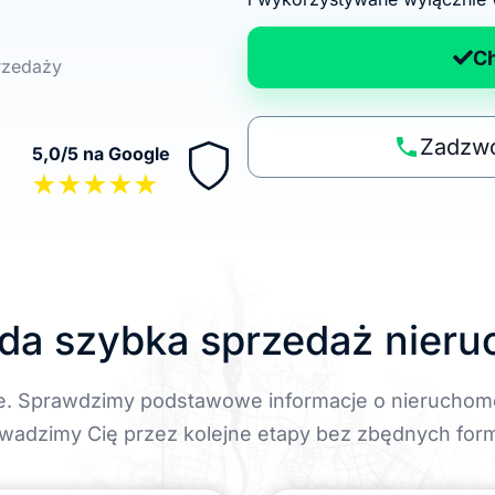
d
a
C
przedaży
n
a
p
Zadzwo
5,0/5 na Google
o
★★★★★
li
t
y
k
ę
da szybka sprzedaż nier
e. Sprawdzimy podstawowe informacje o nieruchom
wadzimy Cię przez kolejne etapy bez zbędnych form