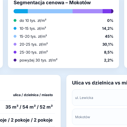
Segmentacja cenowa – Mokotów
do 10 tys. zł/m²
0%
10-15 tys. zł/m²
14,2%
15-20 tys. zł/m²
45%
20-25 tys. zł/m²
30,1%
25-30 tys. zł/m²
8,5%
powyżej 30 tys. zł/m²
2,2%
Ulica vs dzielnica vs m
ulica / dzielnica / miasto
ul. Lewicka
35 m² / 54 m² / 52 m²
Mokotów
oje / 2 pokoje / 2 pokoje