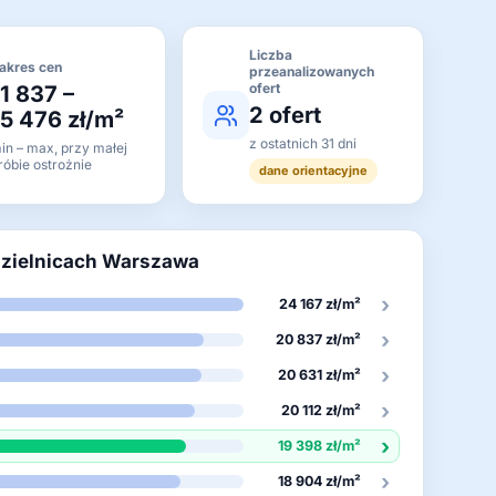
Liczba
akres cen
przeanalizowanych
ofert
11 837 –
2 ofert
15 476 zł/m²
z ostatnich 31 dni
in – max, przy małej
róbie ostrożnie
dane orientacyjne
dzielnicach Warszawa
›
24 167 zł/m²
›
20 837 zł/m²
›
20 631 zł/m²
›
20 112 zł/m²
›
19 398 zł/m²
›
18 904 zł/m²