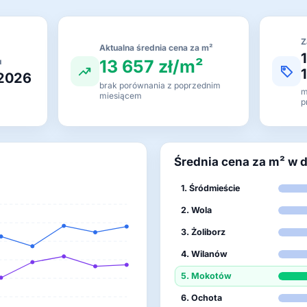
Z
Aktualna średnia cena za m²
13 657 zł/m²
u
 2026
brak porównania z poprzednim
m
miesiącem
p
Średnia cena za m² w 
1. Śródmieście
2. Wola
3. Żoliborz
4. Wilanów
5. Mokotów
6. Ochota