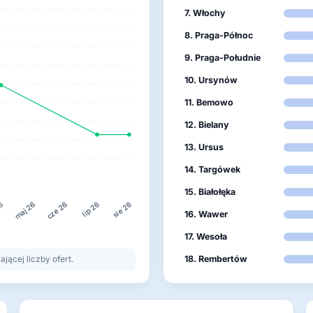
7. Włochy
8. Praga-Północ
9. Praga-Południe
10. Ursynów
11. Bemowo
12. Bielany
13. Ursus
14. Targówek
15. Białołęka
26
lip 26
maj 26
cze 26
sie 26
16. Wawer
17. Wesoła
ącej liczby ofert.
18. Rembertów