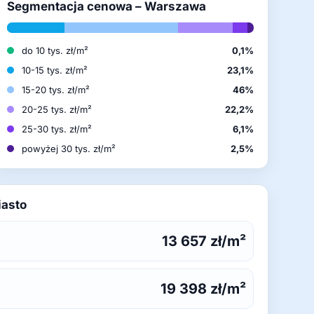
Segmentacja cenowa – Warszawa
do 10 tys. zł/m²
0,1%
10-15 tys. zł/m²
23,1%
15-20 tys. zł/m²
46%
20-25 tys. zł/m²
22,2%
25-30 tys. zł/m²
6,1%
powyżej 30 tys. zł/m²
2,5%
iasto
13 657 zł/m²
19 398 zł/m²