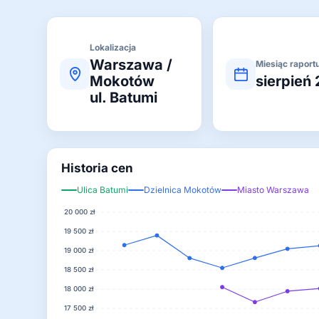
Lokalizacja
Warszawa /
Miesiąc raport
Mokotów
sierpień
ul. Batumi
Historia cen
Ulica Batumi
Dzielnica Mokotów
Miasto Warszawa
20 000 zł
19 500 zł
19 000 zł
18 500 zł
18 000 zł
17 500 zł