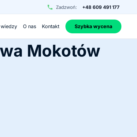
Zadzwoń:
+48 609 491 177
 wiedzy
O nas
Kontakt
Szybka wycena
awa Mokotów