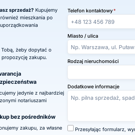
żasz sprzedaż?
Kupujemy
Telefon kontaktowy
*
 również mieszkania po
 uporządkowania
Miasto / ulica
z Tobą, żeby dopytać o
 propozycję zakupu.
Rodzaj nieruchomości
arancja
zpieczeństwa
Dodatkowe informacje
ujemy jedynie z najbardziej
zonymi notariuszami
kup bez pośredników
onujemy zakupu, za własne
Z
Przesyłając formularz, wyrażasz zgodę na przetwarzanie swoich danych