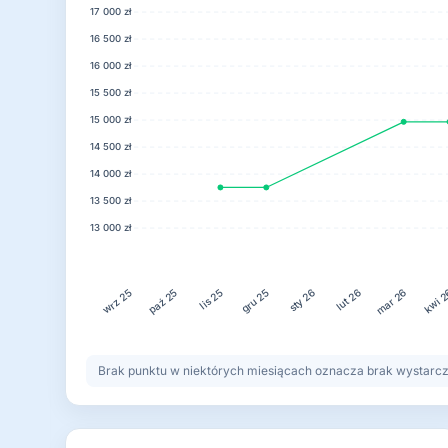
17 000 zł
16 500 zł
16 000 zł
15 500 zł
15 000 zł
14 500 zł
14 000 zł
13 500 zł
13 000 zł
lis 25
gru 25
lut 26
kwi 
paź 25
sty 26
mar 26
wrz 25
Brak punktu w niektórych miesiącach oznacza brak wystarczaj