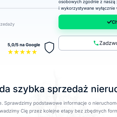
g
osobowych zgodnie z naszą
o
i wykorzystywane wyłącznie 
d
a
C
przedaży
n
a
p
Zadzwo
5,0/5 na Google
o
★★★★★
li
t
y
k
ę
da szybka sprzedaż nier
e. Sprawdzimy podstawowe informacje o nieruchom
wadzimy Cię przez kolejne etapy bez zbędnych form