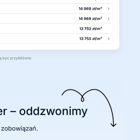
›
14 969 zł/m²
›
14 969 zł/m²
13 753 zł/m²
›
13 753 zł/m²
ą być przybliżone.
r – oddzwonimy
 zobowiązań.