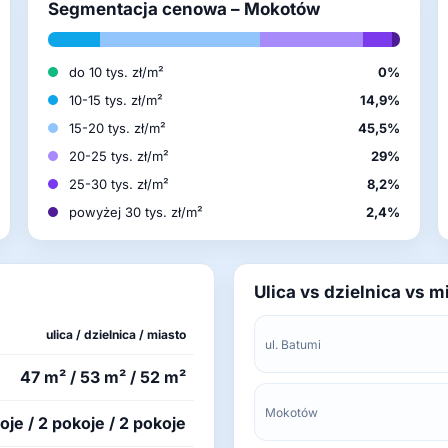
Segmentacja cenowa – Mokotów
do 10 tys. zł/m²
0%
10-15 tys. zł/m²
14,9%
15-20 tys. zł/m²
45,5%
20-25 tys. zł/m²
29%
25-30 tys. zł/m²
8,2%
powyżej 30 tys. zł/m²
2,4%
Ulica vs dzielnica vs m
ulica / dzielnica / miasto
ul. Batumi
47 m² / 53 m² / 52 m²
Mokotów
oje / 2 pokoje / 2 pokoje