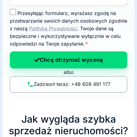
Z
Przesyłając formularz, wyrażasz zgodę na
g
przetwarzanie swoich danych osobowych zgodnie
o
z naszą
Polityką Prywatności
. Twoje dane są
d
bezpieczne i wykorzystywane wyłącznie w celu
a
odpowiedzi na Twoje zapytanie.
*
n
a
Chcę otrzymać wycenę
p
albo
o
li
Zadzwoń teraz: +48 609 491 177
t
y
k
ę
Jak wygląda szybka
sprzedaż nieruchomości?