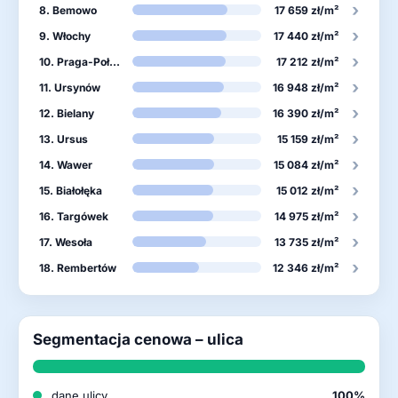
›
8. Bemowo
17 659 zł/m²
›
9. Włochy
17 440 zł/m²
›
10. Praga-Południe
17 212 zł/m²
›
11. Ursynów
16 948 zł/m²
›
12. Bielany
16 390 zł/m²
›
13. Ursus
15 159 zł/m²
›
14. Wawer
15 084 zł/m²
›
15. Białołęka
15 012 zł/m²
›
16. Targówek
14 975 zł/m²
›
17. Wesoła
13 735 zł/m²
›
18. Rembertów
12 346 zł/m²
Segmentacja cenowa – ulica
dane ulicy
100%