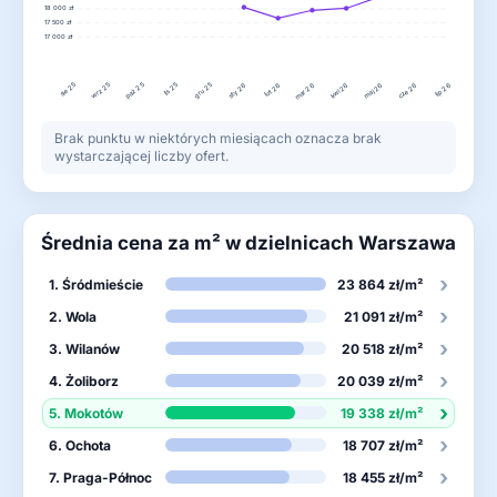
18 000 zł
17 500 zł
17 000 zł
sie 25
paź 25
lis 25
wrz 25
gru 25
sty 26
mar 26
cze 26
lut 26
kwi 26
maj 26
lip 26
Brak punktu w niektórych miesiącach oznacza brak
wystarczającej liczby ofert.
Średnia cena za m² w dzielnicach Warszawa
›
1. Śródmieście
23 864 zł/m²
›
2. Wola
21 091 zł/m²
›
3. Wilanów
20 518 zł/m²
›
4. Żoliborz
20 039 zł/m²
›
5. Mokotów
19 338 zł/m²
›
6. Ochota
18 707 zł/m²
›
7. Praga-Północ
18 455 zł/m²