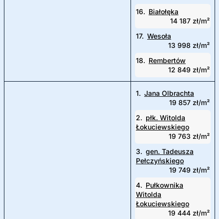
16.
Białołęka
14 187 zł/m²
17.
Wesoła
13 998 zł/m²
18.
Rembertów
12 849 zł/m²
1.
Jana Olbrachta
19 857 zł/m²
2.
płk. Witolda
Łokuciewskiego
19 763 zł/m²
3.
gen. Tadeusza
Pełczyńskiego
19 749 zł/m²
4.
Pułkownika
Witolda
Łokuciewskiego
19 444 zł/m²