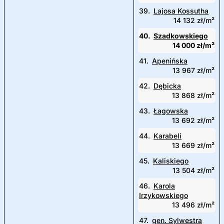
39.
Lajosa Kossutha
14 132 zł/m²
40.
Szadkowskiego
14 000 zł/m²
41.
Apenińska
13 967 zł/m²
42.
Dębicka
13 868 zł/m²
43.
Łagowska
13 692 zł/m²
44.
Karabeli
13 669 zł/m²
45.
Kaliskiego
13 504 zł/m²
46.
Karola
Irzykowskiego
13 496 zł/m²
47.
gen. Sylwestra