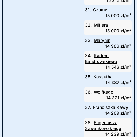
15 212 zł/m²
31.
Czumy
15 000 zł/m²
32.
Millera
15 000 zł/m²
33.
Marynin
14 986 zł/m²
34.
Kaden-
Bandrowskiego
14 546 zł/m²
35.
Kossutha
14 387 zł/m²
36.
Wolfkego
14 321 zł/m²
37.
Franciszka Kawy
14 269 zł/m²
38.
Eugeniusza
Szwankowskiego
14 239 zł/m²