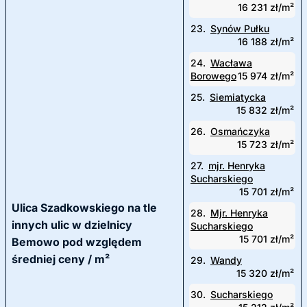
16 231 zł/m²
23.
Synów Pułku
16 188 zł/m²
24.
Wacława
Borowego
15 974 zł/m²
25.
Siemiatycka
15 832 zł/m²
26.
Osmańczyka
15 723 zł/m²
27.
mjr. Henryka
Sucharskiego
15 701 zł/m²
Ulica Szadkowskiego na tle
28.
Mjr. Henryka
innych ulic w dzielnicy
Sucharskiego
15 701 zł/m²
Bemowo pod względem
średniej ceny / m²
29.
Wandy
15 320 zł/m²
30.
Sucharskiego