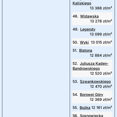
Kaliskiego
13 388 zł/m²
48.
Widawska
13 278 zł/m²
49.
Legendy
13 099 zł/m²
50.
Wyki
13 015 zł/m²
51.
Blatona
12 884 zł/m²
52.
Juliusza Kaden-
Bandrowskiego
12 520 zł/m²
53.
Szwankowskiego
12 470 zł/m²
54.
Borowej Góry
12 369 zł/m²
55.
Bożka
12 161 zł/m²
56.
Sosnowiecka