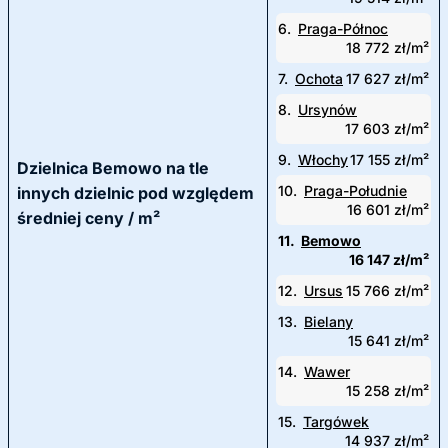
6.
Praga-Północ
18 772 zł/m²
7.
Ochota
17 627 zł/m²
8.
Ursynów
17 603 zł/m²
9.
Włochy
17 155 zł/m²
Dzielnica Bemowo na tle
10.
Praga-Południe
innych dzielnic pod względem
16 601 zł/m²
średniej ceny / m²
11.
Bemowo
16 147 zł/m²
12.
Ursus
15 766 zł/m²
13.
Bielany
15 641 zł/m²
14.
Wawer
15 258 zł/m²
15.
Targówek
14 937 zł/m²