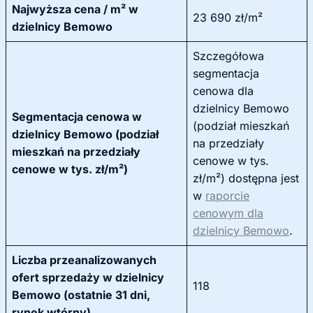
Najwyższa cena / m² w
23 690 zł/m²
dzielnicy Bemowo
Szczegółowa
segmentacja
cenowa dla
dzielnicy Bemowo
Segmentacja cenowa w
(podział mieszkań
dzielnicy Bemowo (podział
na przedziały
mieszkań na przedziały
cenowe w tys.
cenowe w tys. zł/m²)
zł/m²) dostępna jest
w
raporcie
cenowym dla
dzielnicy Bemowo
.
Liczba przeanalizowanych
ofert sprzedaży w dzielnicy
118
Bemowo (ostatnie 31 dni,
rynek wtórny)