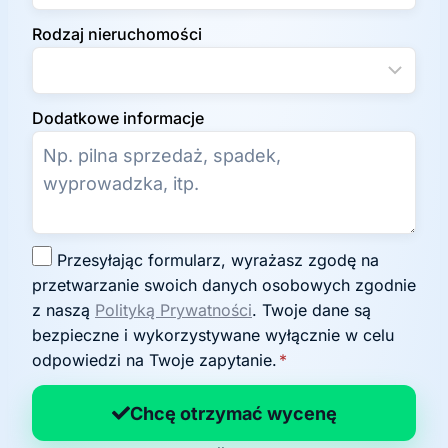
Rodzaj nieruchomości
Dodatkowe informacje
Z
Przesyłając formularz, wyrażasz zgodę na
g
przetwarzanie swoich danych osobowych zgodnie
o
z naszą
Polityką Prywatności
. Twoje dane są
d
bezpieczne i wykorzystywane wyłącznie w celu
a
odpowiedzi na Twoje zapytanie.
*
n
a
Chcę otrzymać wycenę
p