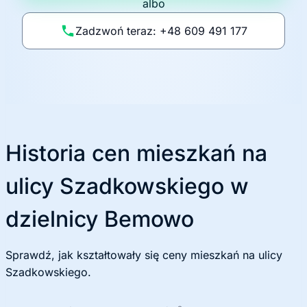
albo
o
li
Zadzwoń teraz: +48 609 491 177
t
y
k
ę
Historia cen mieszkań na
ulicy Szadkowskiego w
dzielnicy Bemowo
Sprawdź, jak kształtowały się ceny mieszkań na ulicy
Szadkowskiego.