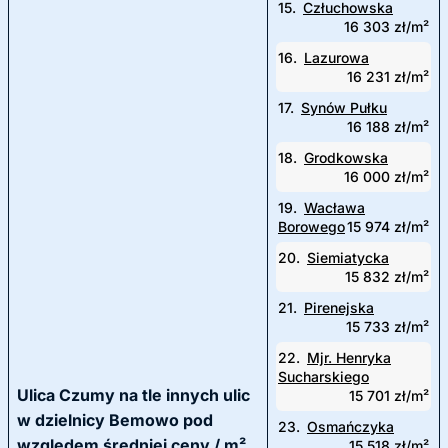
15.
Człuchowska
16 303 zł/m²
16.
Lazurowa
16 231 zł/m²
17.
Synów Pułku
16 188 zł/m²
18.
Grodkowska
16 000 zł/m²
19.
Wacława
Borowego
15 974 zł/m²
20.
Siemiatycka
15 832 zł/m²
21.
Pirenejska
15 733 zł/m²
22.
Mjr. Henryka
Sucharskiego
Ulica Czumy na tle innych ulic
15 701 zł/m²
w dzielnicy Bemowo pod
23.
Osmańczyka
względem średniej ceny / m²
15 518 zł/m²