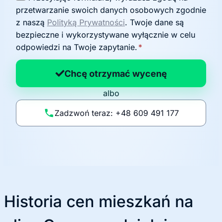
g
przetwarzanie swoich danych osobowych zgodnie
o
z naszą
Polityką Prywatności
. Twoje dane są
d
bezpieczne i wykorzystywane wyłącznie w celu
a
odpowiedzi na Twoje zapytanie.
*
n
a
Chcę otrzymać wycenę
p
albo
o
li
Zadzwoń teraz: +48 609 491 177
t
y
k
ę
Historia cen mieszkań na