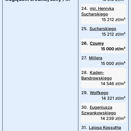
24.
mjr. Henryka
Sucharskiego
15 212 zł/m²
25.
Sucharskiego
15 212 zł/m²
26.
Czumy
15 000 zł/m²
27.
Millera
15 000 zł/m²
28.
Kaden-
Bandrowskiego
14 546 zł/m²
29.
Wolfkego
14 321 zł/m²
30.
Eugeniusza
Szwankowskiego
14 239 zł/m²
31.
Lajosa Kossutha