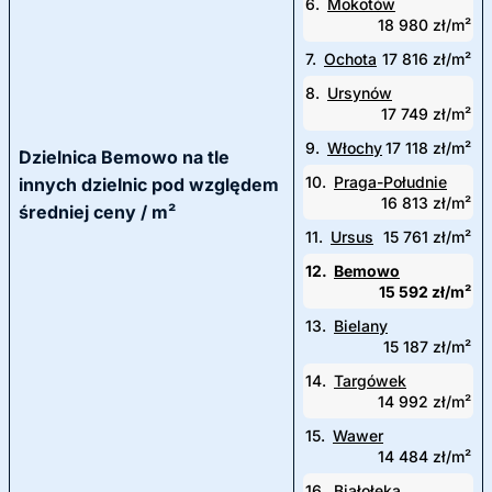
6.
Mokotów
18 980 zł/m²
7.
Ochota
17 816 zł/m²
8.
Ursynów
17 749 zł/m²
9.
Włochy
17 118 zł/m²
Dzielnica Bemowo na tle
10.
Praga-Południe
innych dzielnic pod względem
16 813 zł/m²
średniej ceny / m²
11.
Ursus
15 761 zł/m²
12.
Bemowo
15 592 zł/m²
13.
Bielany
15 187 zł/m²
14.
Targówek
14 992 zł/m²
15.
Wawer
14 484 zł/m²
16.
Białołęka