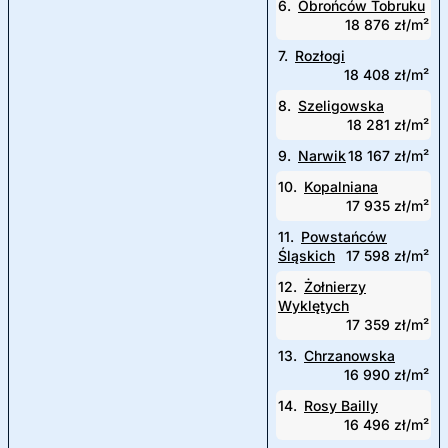
6.
Obrońców Tobruku
18 876 zł/m²
7.
Rozłogi
18 408 zł/m²
8.
Szeligowska
18 281 zł/m²
9.
Narwik
18 167 zł/m²
10.
Kopalniana
17 935 zł/m²
11.
Powstańców
Śląskich
17 598 zł/m²
12.
Żołnierzy
Wyklętych
17 359 zł/m²
13.
Chrzanowska
16 990 zł/m²
14.
Rosy Bailly
16 496 zł/m²