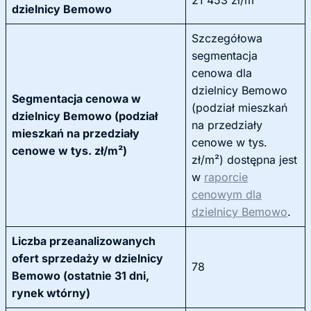
21 453 zł/m²
dzielnicy Bemowo
Szczegółowa
segmentacja
cenowa dla
dzielnicy Bemowo
Segmentacja cenowa w
(podział mieszkań
dzielnicy Bemowo (podział
na przedziały
mieszkań na przedziały
cenowe w tys.
cenowe w tys. zł/m²)
zł/m²) dostępna jest
w
raporcie
cenowym dla
dzielnicy Bemowo
.
Liczba przeanalizowanych
ofert sprzedaży w dzielnicy
78
Bemowo (ostatnie 31 dni,
rynek wtórny)