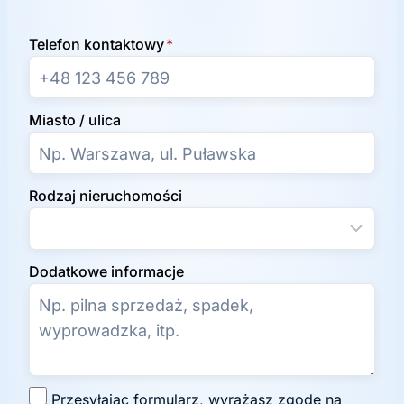
Telefon kontaktowy
*
Miasto / ulica
Rodzaj nieruchomości
Dodatkowe informacje
Z
Przesyłając formularz, wyrażasz zgodę na