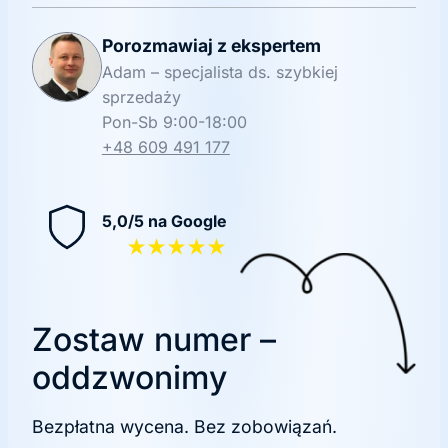
Porozmawiaj z ekspertem
Adam – specjalista ds. szybkiej
sprzedaży
Pon-Sb 9:00-18:00
+48 609 491 177
5,0/5 na Google
★★★★★
Zostaw numer –
oddzwonimy
Bezpłatna wycena. Bez zobowiązań.