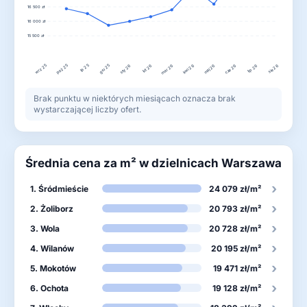
16 500 zł
16 000 zł
15 500 zł
wrz 25
lis 25
gru 25
paź 25
lut 26
kwi 26
lip 26
sty 26
mar 26
maj 26
cze 26
sie 26
Brak punktu w niektórych miesiącach oznacza brak
wystarczającej liczby ofert.
Średnia cena za m² w dzielnicach Warszawa
›
1. Śródmieście
24 079 zł/m²
›
2. Żoliborz
20 793 zł/m²
›
3. Wola
20 728 zł/m²
›
4. Wilanów
20 195 zł/m²
›
5. Mokotów
19 471 zł/m²
›
6. Ochota
19 128 zł/m²