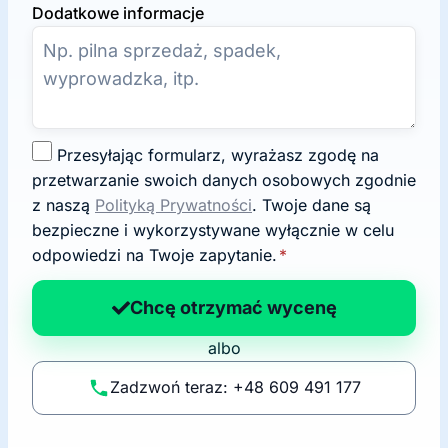
Dodatkowe informacje
Z
Przesyłając formularz, wyrażasz zgodę na
g
przetwarzanie swoich danych osobowych zgodnie
o
z naszą
Polityką Prywatności
. Twoje dane są
d
bezpieczne i wykorzystywane wyłącznie w celu
a
odpowiedzi na Twoje zapytanie.
*
n
a
Chcę otrzymać wycenę
p
albo
o
li
Zadzwoń teraz: +48 609 491 177
t
y