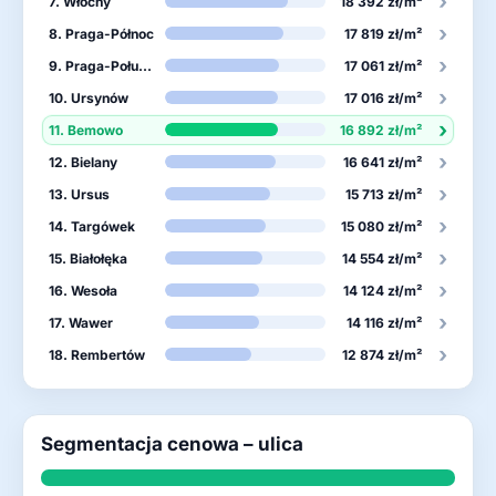
›
7. Włochy
18 392 zł/m²
›
8. Praga-Północ
17 819 zł/m²
›
9. Praga-Południe
17 061 zł/m²
›
10. Ursynów
17 016 zł/m²
›
11. Bemowo
16 892 zł/m²
›
12. Bielany
16 641 zł/m²
›
13. Ursus
15 713 zł/m²
›
14. Targówek
15 080 zł/m²
›
15. Białołęka
14 554 zł/m²
›
16. Wesoła
14 124 zł/m²
›
17. Wawer
14 116 zł/m²
›
18. Rembertów
12 874 zł/m²
Segmentacja cenowa – ulica