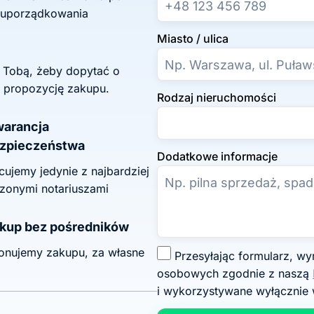
 uporządkowania
Miasto / ulica
z Tobą, żeby dopytać o
 propozycję zakupu.
Rodzaj nieruchomości
arancja
zpieczeństwa
Dodatkowe informacje
ujemy jedynie z najbardziej
zonymi notariuszami
kup bez pośredników
onujemy zakupu, za własne
Z
Przesyłając formularz, wyrażasz zgodę na przetwarzanie swoich danych
g
osobowych zgodnie z naszą
o
i wykorzystywane wyłącznie 
d