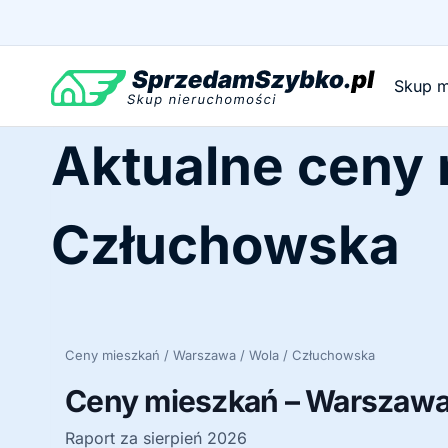
Przejdź
do
treści
Skup m
Aktualne ceny
Człuchowska
Ceny mieszkań / Warszawa / Wola / Człuchowska
Ceny mieszkań – Warszawa 
Raport za sierpień 2026