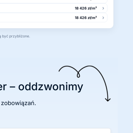
›
18 426 zł/m²
›
18 426 zł/m²
ą być przybliżone.
r – oddzwonimy
 zobowiązań.