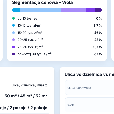
Segmentacja cenowa – Wola
do 10 tys. zł/m²
0%
10-15 tys. zł/m²
8,7%
15-20 tys. zł/m²
46%
20-25 tys. zł/m²
28%
25-30 tys. zł/m²
9,7%
powyżej 30 tys. zł/m²
7,7%
Ulica vs dzielnica vs m
ulica / dzielnica / miasto
ul. Człuchowska
50 m² / 45 m² / 52 m²
Wola
oje / 2 pokoje / 2 pokoje