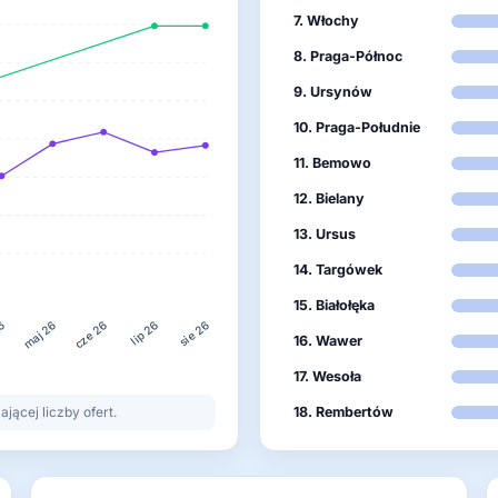
7. Włochy
8. Praga-Północ
9. Ursynów
10. Praga-Południe
11. Bemowo
12. Bielany
13. Ursus
14. Targówek
15. Białołęka
26
lip 26
maj 26
cze 26
sie 26
16. Wawer
17. Wesoła
ącej liczby ofert.
18. Rembertów