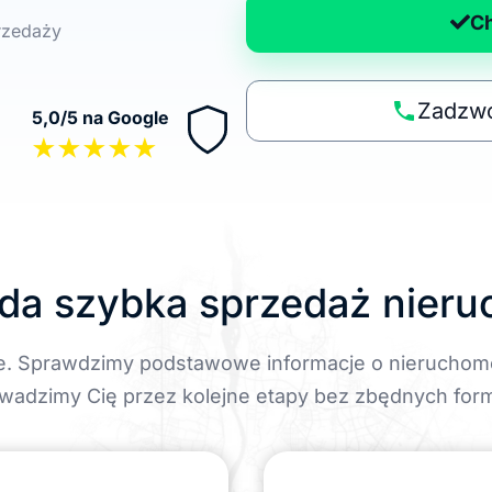
a
C
przedaży
n
a
p
Zadzwo
5,0/5 na Google
o
★★★★★
li
t
y
k
ę
da szybka sprzedaż nier
e. Sprawdzimy podstawowe informacje o nieruchom
wadzimy Cię przez kolejne etapy bez zbędnych form