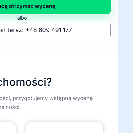
hcę otrzymać wycenę
albo
ń teraz: +48 609 491 177
uchomości?
ości, przygotujemy wstępną wycenę i
alności.