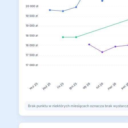
20 000 zł
19 500 zł
19 000 zł
18 500 zł
18 000 zł
17 500 zł
17 000 zł
lis 25
gru 25
lut 26
kwi 
paź 25
sty 26
mar 26
wrz 25
Brak punktu w niektórych miesiącach oznacza brak wystarczaj