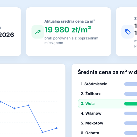
Z
Aktualna średnia cena za m²
19 980 zł/m²
u
 2026
brak porównania z poprzednim
m
miesiącem
p
Średnia cena za m² w 
1. Śródmieście
2. Żoliborz
3. Wola
4. Wilanów
5. Mokotów
6. Ochota