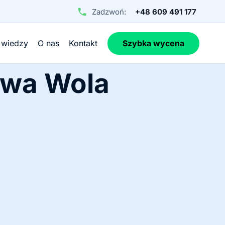
Zadzwoń:
+48 609 491 177
 wiedzy
O nas
Kontakt
Szybka wycena
awa Wola