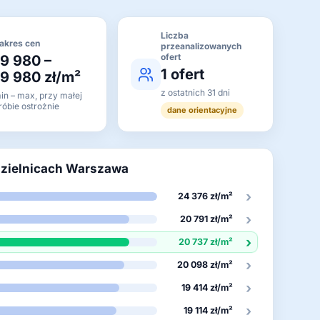
Liczba
akres cen
przeanalizowanych
ofert
19 980 –
1 ofert
19 980 zł/m²
z ostatnich 31 dni
in – max, przy małej
róbie ostrożnie
dane orientacyjne
dzielnicach Warszawa
›
24 376 zł/m²
›
20 791 zł/m²
›
20 737 zł/m²
›
20 098 zł/m²
›
19 414 zł/m²
›
19 114 zł/m²