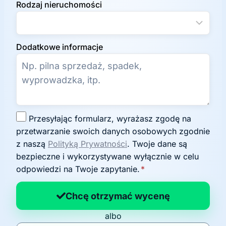
Rodzaj nieruchomości
Dodatkowe informacje
Z
Przesyłając formularz, wyrażasz zgodę na
g
przetwarzanie swoich danych osobowych zgodnie
o
z naszą
Polityką Prywatności
. Twoje dane są
d
bezpieczne i wykorzystywane wyłącznie w celu
a
odpowiedzi na Twoje zapytanie.
*
n
a
Chcę otrzymać wycenę
p
albo
o