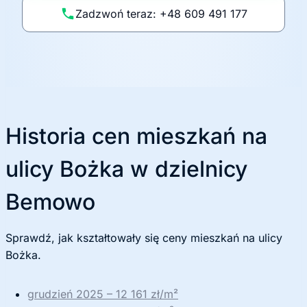
li
Zadzwoń teraz: +48 609 491 177
t
y
k
ę
Historia cen mieszkań na
ulicy Bożka w dzielnicy
Bemowo
Sprawdź, jak kształtowały się ceny mieszkań na ulicy
Bożka.
grudzień 2025 – 12 161 zł/m²