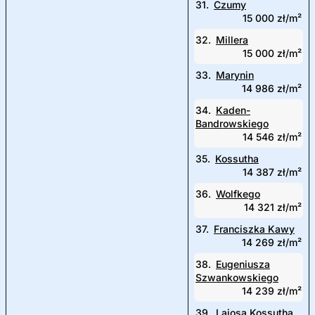
31.
Czumy
15 000 zł/m²
32.
Millera
15 000 zł/m²
33.
Marynin
14 986 zł/m²
34.
Kaden-
Bandrowskiego
14 546 zł/m²
35.
Kossutha
14 387 zł/m²
36.
Wolfkego
14 321 zł/m²
37.
Franciszka Kawy
14 269 zł/m²
38.
Eugeniusza
Szwankowskiego
14 239 zł/m²
39.
Lajosa Kossutha