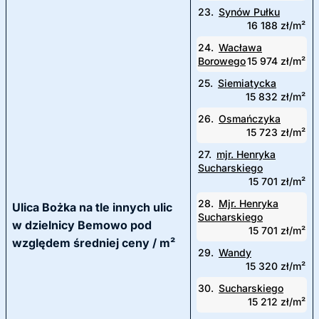
23.
Synów Pułku
16 188 zł/m²
24.
Wacława
Borowego
15 974 zł/m²
25.
Siemiatycka
15 832 zł/m²
26.
Osmańczyka
15 723 zł/m²
27.
mjr. Henryka
Sucharskiego
15 701 zł/m²
28.
Mjr. Henryka
Ulica Bożka na tle innych ulic
Sucharskiego
w dzielnicy Bemowo pod
15 701 zł/m²
względem średniej ceny / m²
29.
Wandy
15 320 zł/m²
30.
Sucharskiego
15 212 zł/m²