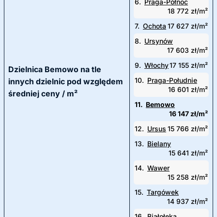
6.
Praga-Północ
18 772 zł/m²
7.
Ochota
17 627 zł/m²
8.
Ursynów
17 603 zł/m²
9.
Włochy
17 155 zł/m²
Dzielnica Bemowo na tle
10.
Praga-Południe
innych dzielnic pod względem
16 601 zł/m²
średniej ceny / m²
11.
Bemowo
16 147 zł/m²
12.
Ursus
15 766 zł/m²
13.
Bielany
15 641 zł/m²
14.
Wawer
15 258 zł/m²
15.
Targówek
14 937 zł/m²
16.
Białołęka