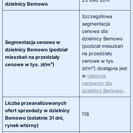
23 690 zł/m²
dzielnicy Bemowo
Szczegółowa
segmentacja
cenowa dla
dzielnicy Bemowo
Segmentacja cenowa w
(podział mieszkań
dzielnicy Bemowo (podział
na przedziały
mieszkań na przedziały
cenowe w tys.
cenowe w tys. zł/m²)
zł/m²) dostępna jest
w
raporcie
cenowym dla
dzielnicy Bemowo
.
Liczba przeanalizowanych
ofert sprzedaży w dzielnicy
118
Bemowo (ostatnie 31 dni,
rynek wtórny)