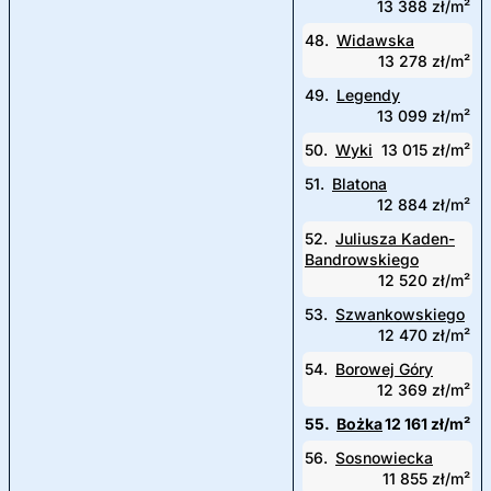
13 388 zł/m²
48.
Widawska
13 278 zł/m²
49.
Legendy
13 099 zł/m²
50.
Wyki
13 015 zł/m²
51.
Blatona
12 884 zł/m²
52.
Juliusza Kaden-
Bandrowskiego
12 520 zł/m²
53.
Szwankowskiego
12 470 zł/m²
54.
Borowej Góry
12 369 zł/m²
55.
Bożka
12 161 zł/m²
56.
Sosnowiecka
11 855 zł/m²