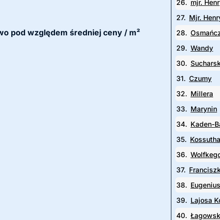
26.
mjr. Hen
27.
Mjr. Hen
mowo pod względem średniej ceny / m²
28.
Osmańc
29.
Wandy
30.
Suchars
31.
Czumy
32.
Millera
33.
Marynin
34.
Kaden-B
35.
Kossuth
36.
Wolfkeg
37.
Francisz
38.
Eugeniu
39.
Lajosa K
40.
Łagows