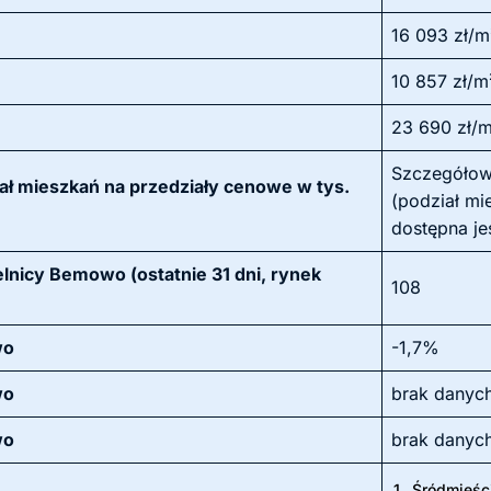
16 093 zł/m
10 857 zł/m
23 690 zł/
Szczegółow
ł mieszkań na przedziały cenowe w tys.
(podział mi
dostępna je
lnicy Bemowo (ostatnie 31 dni, rynek
108
wo
-1,7%
wo
brak danyc
wo
brak danyc
1.
Śródmieśc