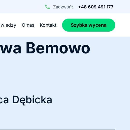
Zadzwoń:
+48 609 491 177
 wiedzy
O nas
Kontakt
Szybka wycena
zawa Bemowo
ca Dębicka