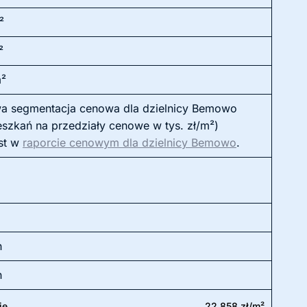
²
²
m²
a segmentacja cenowa dla dzielnicy Bemowo
eszkań na przedziały cenowe w tys. zł/m²)
st w
raporcie cenowym dla dzielnicy Bemowo
.
h
h
ie
22 858 zł/m²