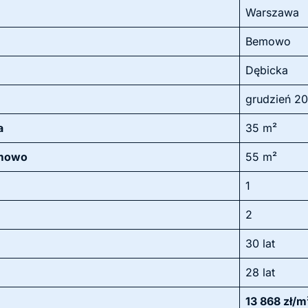
Warszawa
Bemowo
Dębicka
grudzień 2
a
35 m²
emowo
55 m²
1
2
30 lat
28 lat
13 868 zł/m