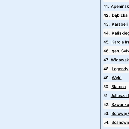
41.
Apenińs
42.
Dębicka
43.
Karabeli
44.
Kaliskie
45.
Karola I
46.
gen. Syl
47.
Widawsk
48.
Legendy
49.
Wyki
50.
Blatona
51.
Juliusza
52.
Szwanko
53.
Borowej 
54.
Sosnowi