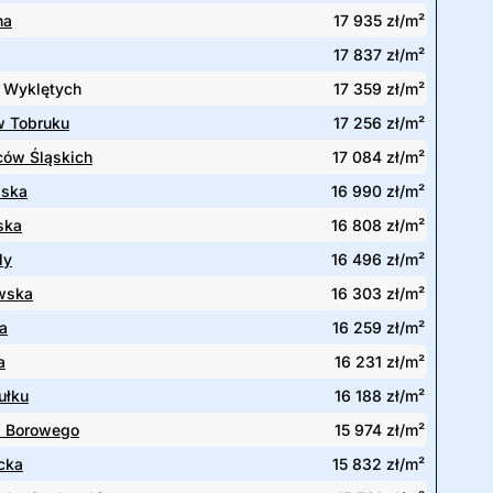
na
17 935 zł/m²
17 837 zł/m²
y Wyklętych
17 359 zł/m²
 Tobruku
17 256 zł/m²
ów Śląskich
17 084 zł/m²
wska
16 990 zł/m²
ska
16 808 zł/m²
ly
16 496 zł/m²
wska
16 303 zł/m²
a
16 259 zł/m²
a
16 231 zł/m²
ułku
16 188 zł/m²
 Borowego
15 974 zł/m²
cka
15 832 zł/m²