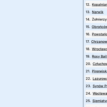
12.
Kopalnia
13.
Narwik
14.
Żołnierz
15.
Obrońców
16.
Powstańc
17.
Chrzano
18.
Wrocław
19.
Rosy Bail
20.
Człucho
21.
Pirenejsk
22.
Lazurow
23.
Synów P
24.
Wacława
25.
Siemiaty