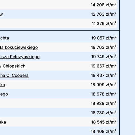
14 208 zł/m²
ów
12 763 zł/m²
11 379 zł/m²
achta
19 857 zł/m²
lda Łokuciewskiego
19 763 zł/m²
usza Pełczyńskiego
19 749 zł/m²
w Chłopskich
19 667 zł/m²
ana C. Coopera
19 437 zł/m²
ska
18 999 zł/m²
iego
18 978 zł/m²
18 929 zł/m²
18 730 zł/m²
ska
18 545 zł/m²
18 408 zł/m²