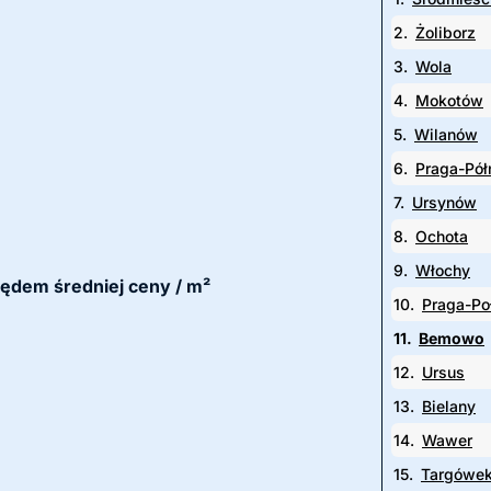
2.
Żoliborz
3.
Wola
4.
Mokotów
5.
Wilanów
6.
Praga-Pół
7.
Ursynów
8.
Ochota
9.
Włochy
lędem średniej ceny / m²
10.
Praga-Po
11.
Bemowo
12.
Ursus
13.
Bielany
14.
Wawer
15.
Targówe