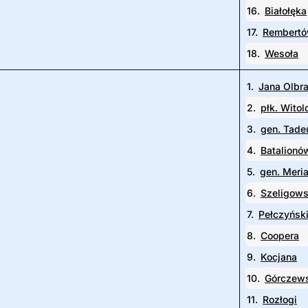
16.
Białołęka
17.
Rembert
18.
Wesoła
1.
Jana Olbr
2.
płk. Wito
3.
gen. Tade
4.
Batalionó
5.
gen. Meri
6.
Szeligow
7.
Pełczyńsk
8.
Coopera
9.
Kocjana
10.
Górczew
11.
Rozłogi