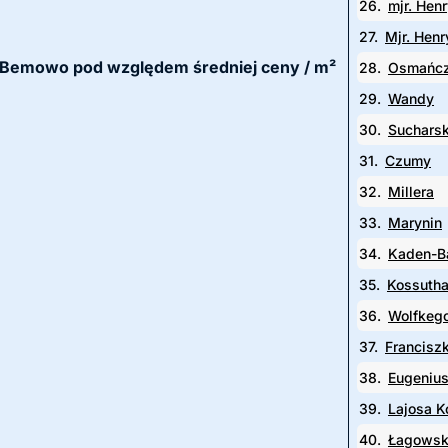
26.
mjr. Hen
27.
Mjr. Hen
icy Bemowo pod względem średniej ceny / m²
28.
Osmańc
29.
Wandy
30.
Suchars
31.
Czumy
32.
Millera
33.
Marynin
34.
Kaden-B
35.
Kossuth
36.
Wolfkeg
37.
Francisz
38.
Eugeniu
39.
Lajosa K
40.
Łagows