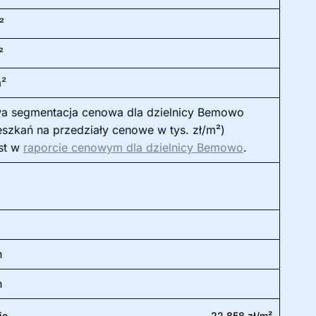
²
²
m²
a segmentacja cenowa dla dzielnicy Bemowo
eszkań na przedziały cenowe w tys. zł/m²)
st w
raporcie cenowym dla dzielnicy Bemowo
.
h
h
ie
22 858 zł/m²