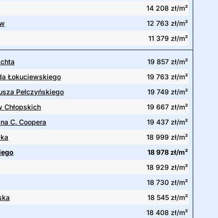
14 208 zł/m²
ów
12 763 zł/m²
11 379 zł/m²
achta
19 857 zł/m²
lda Łokuciewskiego
19 763 zł/m²
usza Pełczyńskiego
19 749 zł/m²
w Chłopskich
19 667 zł/m²
ana C. Coopera
19 437 zł/m²
ska
18 999 zł/m²
iego
18 978 zł/m²
18 929 zł/m²
18 730 zł/m²
ska
18 545 zł/m²
18 408 zł/m²