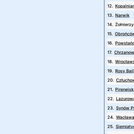
12.
Kopalnia
13.
Narwik
14.
Żołnierz
15.
Obrońców
16.
Powstańc
17.
Chrzano
18.
Wrocław
19.
Rosy Bail
20.
Człucho
21.
Pirenejsk
22.
Lazurow
23.
Synów P
24.
Wacława
25.
Siemiaty