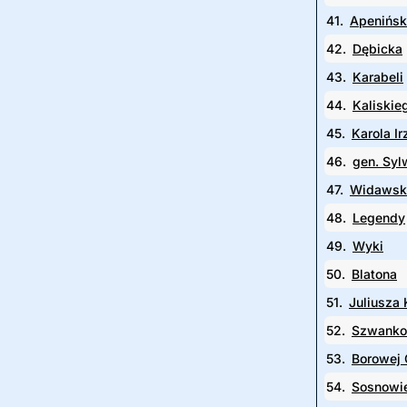
41.
Apenińs
42.
Dębicka
43.
Karabeli
44.
Kaliskie
45.
Karola I
46.
gen. Syl
47.
Widawsk
48.
Legendy
49.
Wyki
50.
Blatona
51.
Juliusza
52.
Szwanko
53.
Borowej 
54.
Sosnowi