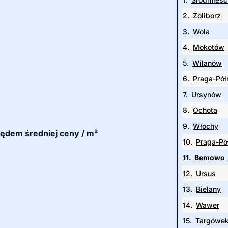
2.
Żoliborz
3.
Wola
4.
Mokotów
5.
Wilanów
6.
Praga-Pół
7.
Ursynów
8.
Ochota
9.
Włochy
lędem średniej ceny / m²
10.
Praga-Po
11.
Bemowo
12.
Ursus
13.
Bielany
14.
Wawer
15.
Targówe