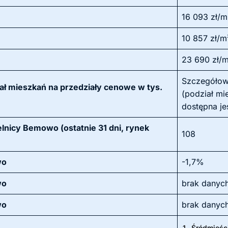
16 093 zł/m
10 857 zł/m
23 690 zł/
Szczegółow
ł mieszkań na przedziały cenowe w tys.
(podział mi
dostępna je
lnicy Bemowo (ostatnie 31 dni, rynek
108
wo
-1,7%
wo
brak danyc
wo
brak danyc
1.
Śródmieśc