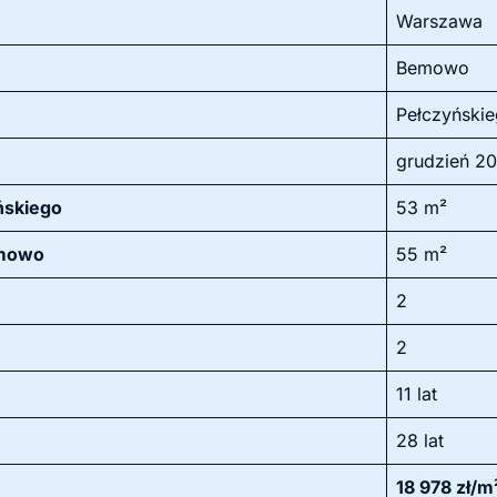
Warszawa
Bemowo
Pełczyński
grudzień 2
ńskiego
53 m²
emowo
55 m²
2
2
11 lat
28 lat
18 978 zł/m