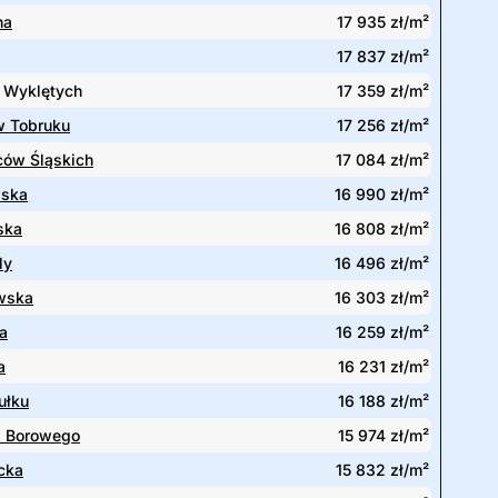
na
17 935 zł/m²
17 837 zł/m²
y Wyklętych
17 359 zł/m²
 Tobruku
17 256 zł/m²
ów Śląskich
17 084 zł/m²
wska
16 990 zł/m²
ska
16 808 zł/m²
ly
16 496 zł/m²
wska
16 303 zł/m²
a
16 259 zł/m²
a
16 231 zł/m²
ułku
16 188 zł/m²
 Borowego
15 974 zł/m²
cka
15 832 zł/m²