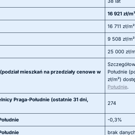
38 lat
16 921 zł/m
16 711 zł/m²
9 508 zł/m²
25 000 zł/
Szczegółow
(podział mieszkań na przedziały cenowe w
Południe (p
zł/m²) dost
Południe
.
nicy Praga-Południe (ostatnie 31 dni,
274
Południe
-0,3%
Południe
brak danyc