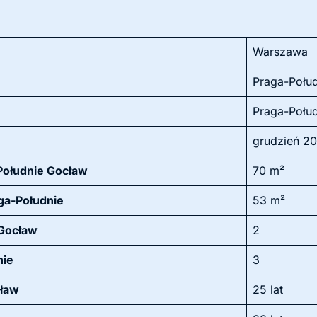
Warszawa
Praga-Połu
Praga-Połu
grudzień 2
-Południe Gocław
70 m²
ga-Południe
53 m²
 Gocław
2
nie
3
cław
25 lat