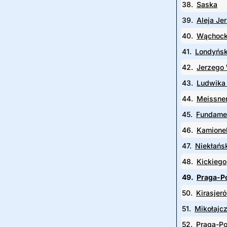
38.
Saska
39.
Aleja Je
40.
Wąchoc
41.
Londyńs
42.
Jerzego
43.
Ludwika
44.
Meissne
45.
Fundame
46.
Kamione
47.
Niekłańs
48.
Kickiego
49.
Praga-P
50.
Kirasjer
51.
Mikołajc
52.
Praga-Po