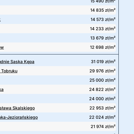
15 490 zł/m²
14 835 zł/m²
k
14 573 zł/m²
14 233 zł/m²
13 679 zł/m²
ów
12 698 zł/m²
udnie Saska Kępa
31 019 zł/m²
 Tobruku
29 976 zł/m²
25 000 zł/m²
ka
24 822 zł/m²
24 000 zł/m²
isława Skalskiego
22 953 zł/m²
ka-Jeziorańskiego
22 024 zł/m²
21 974 zł/m²