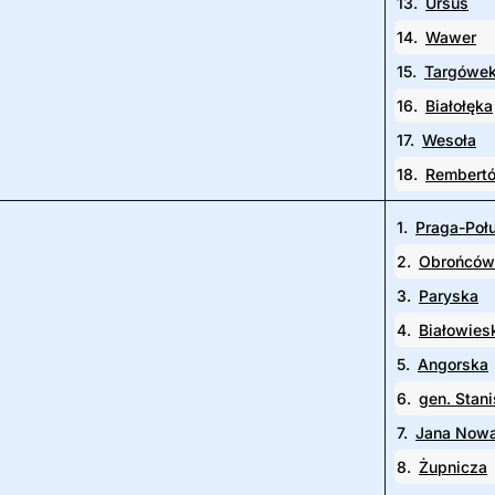
13.
Ursus
14.
Wawer
15.
Targówe
16.
Białołęka
17.
Wesoła
18.
Rembert
1.
Praga-Poł
2.
Obrońców
3.
Paryska
4.
Białowies
5.
Angorska
6.
gen. Stan
7.
Jana Nowa
8.
Żupnicza