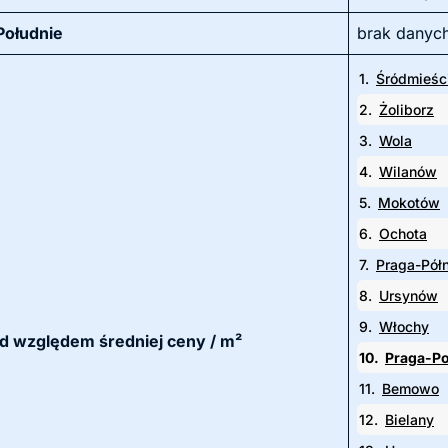
Południe
brak danyc
1.
Śródmieśc
2.
Żoliborz
3.
Wola
4.
Wilanów
5.
Mokotów
6.
Ochota
7.
Praga-Pół
8.
Ursynów
9.
Włochy
pod względem średniej ceny / m²
10.
Praga-Po
11.
Bemowo
12.
Bielany