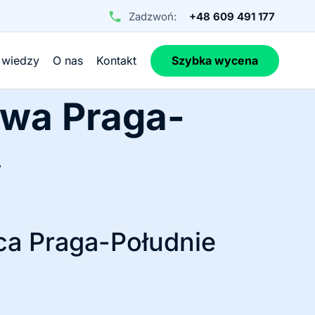
Zadzwoń:
+48 609 491 177
 wiedzy
O nas
Kontakt
Szybka wycena
awa Praga-
w
ca Praga-Południe