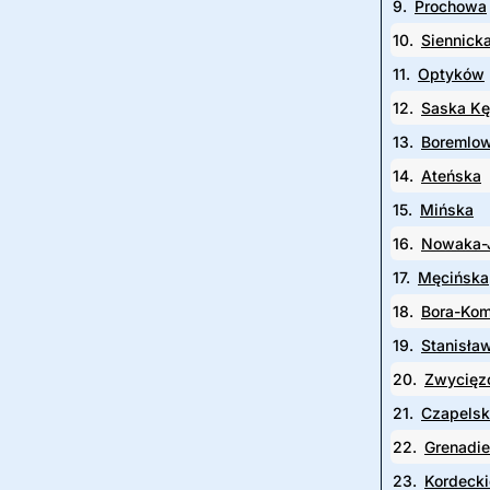
9.
Prochowa
10.
Siennick
11.
Optyków
12.
Saska K
13.
Boremlo
14.
Ateńska
15.
Mińska
16.
Nowaka-J
17.
Męcińska
18.
Bora-Ko
19.
Stanisła
20.
Zwycięz
21.
Czapels
22.
Grenadi
23.
Kordeck