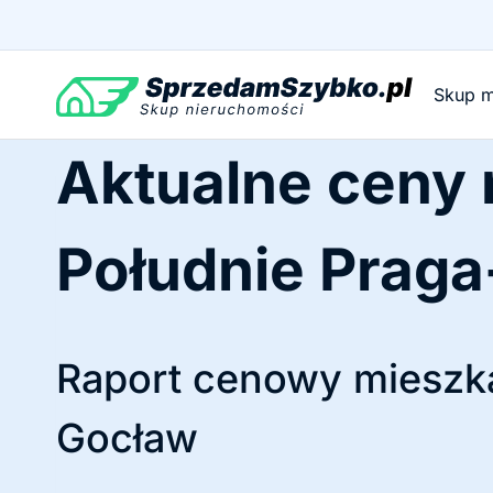
Przejdź
do
treści
Skup m
Aktualne ceny
Południe Praga
Raport cenowy mieszka
Gocław