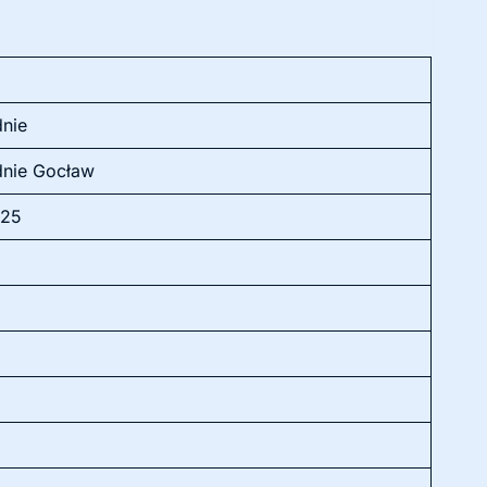
dnie
dnie Gocław
025