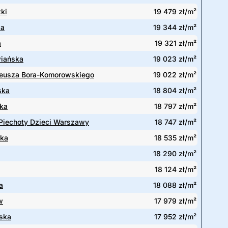
ki
19 479 zł/m²
wa
19 344 zł/m²
a
19 321 zł/m²
iańska
19 023 zł/m²
deusza Bora-Komorowskiego
19 022 zł/m²
ska
18 804 zł/m²
ka
18 797 zł/m²
 Piechoty Dzieci Warszawy
18 747 zł/m²
ska
18 535 zł/m²
18 290 zł/m²
18 124 zł/m²
a
18 088 zł/m²
w
17 979 zł/m²
ska
17 952 zł/m²