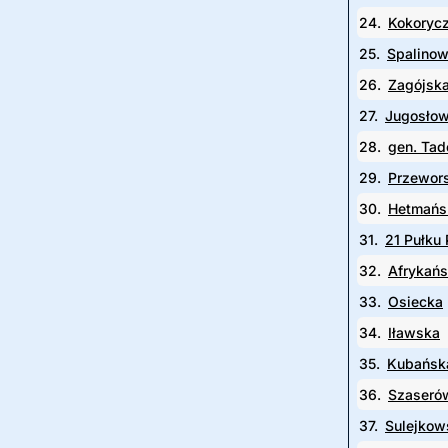
24.
Kokorycz
25.
Spalino
26.
Zagójsk
27.
Jugosłow
28.
gen. Ta
29.
Przewor
30.
Hetmańs
31.
21 Pułku
32.
Afrykań
33.
Osiecka
34.
Iławska
35.
Kubańsk
36.
Szaseró
37.
Sulejkow