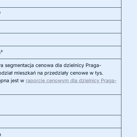
²
m²
a segmentacja cenowa dla dzielnicy Praga-
odział mieszkań na przedziały cenowe w tys.
ępna jest w
raporcie cenowym dla dzielnicy Praga-
h