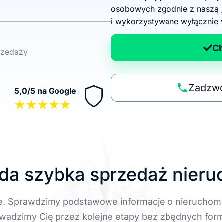
g
osobowych zgodnie z naszą
o
i wykorzystywane wyłącznie 
d
a
C
przedaży
n
a
p
Zadzwo
5,0/5 na Google
o
★★★★★
li
t
y
k
ę
da szybka sprzedaż nier
e. Sprawdzimy podstawowe informacje o nieruchom
wadzimy Cię przez kolejne etapy bez zbędnych form