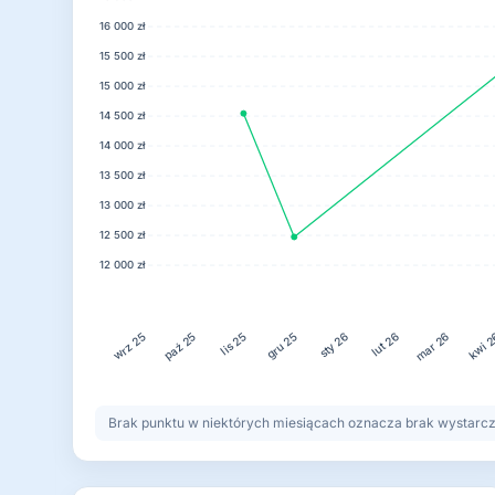
16 000 zł
15 500 zł
15 000 zł
14 500 zł
14 000 zł
13 500 zł
13 000 zł
12 500 zł
12 000 zł
lis 25
gru 25
lut 26
kwi 
paź 25
sty 26
mar 26
wrz 25
Brak punktu w niektórych miesiącach oznacza brak wystarczaj