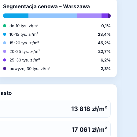
Segmentacja cenowa – Warszawa
do 10 tys. zł/m²
0,1%
10-15 tys. zł/m²
23,4%
15-20 tys. zł/m²
45,2%
20-25 tys. zł/m²
22,7%
25-30 tys. zł/m²
6,2%
powyżej 30 tys. zł/m²
2,3%
iasto
13 818 zł/m²
17 061 zł/m²