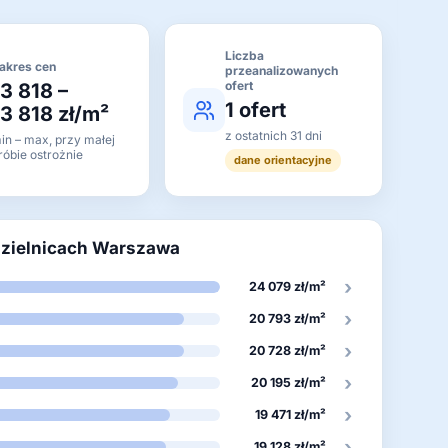
Liczba
akres cen
przeanalizowanych
ofert
13 818 –
1 ofert
13 818 zł/m²
z ostatnich 31 dni
in – max, przy małej
róbie ostrożnie
dane orientacyjne
dzielnicach Warszawa
›
24 079 zł/m²
›
20 793 zł/m²
›
20 728 zł/m²
›
20 195 zł/m²
›
19 471 zł/m²
›
19 128 zł/m²