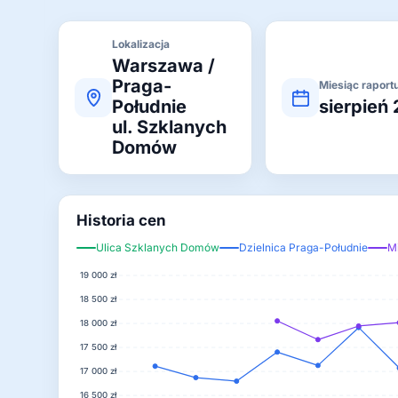
Lokalizacja
Warszawa /
Praga-
Miesiąc raport
Południe
sierpień
ul. Szklanych
Domów
Historia cen
Ulica Szklanych Domów
Dzielnica Praga-Południe
M
19 000 zł
18 500 zł
18 000 zł
17 500 zł
17 000 zł
16 500 zł