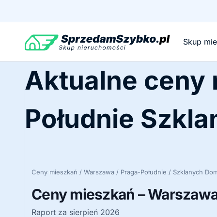
Przejdź
do
treści
Skup mi
Aktualne ceny
Południe Szkl
Ceny mieszkań / Warszawa / Praga-Południe / Szklanych D
Ceny mieszkań – Warszawa 
Raport za sierpień 2026