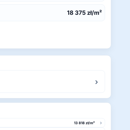
18 375 zł/m²
›
›
13 818 zł/m²