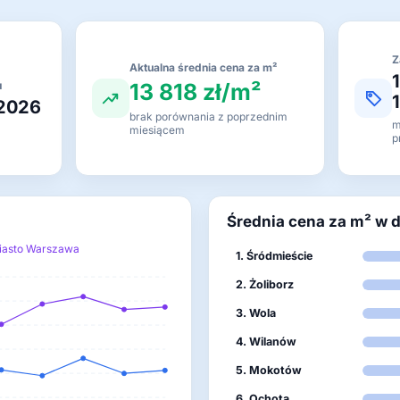
Z
Aktualna średnia cena za m²
13 818 zł/m²
u
 2026
brak porównania z poprzednim
m
miesiącem
p
Średnia cena za m² w 
iasto Warszawa
1. Śródmieście
2. Żoliborz
3. Wola
4. Wilanów
5. Mokotów
6. Ochota