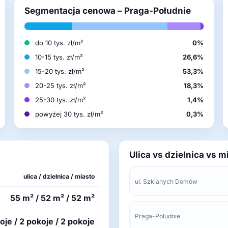
Segmentacja cenowa – Praga-Południe
do 10 tys. zł/m²
0%
10-15 tys. zł/m²
26,6%
15-20 tys. zł/m²
53,3%
20-25 tys. zł/m²
18,3%
25-30 tys. zł/m²
1,4%
powyżej 30 tys. zł/m²
0,3%
Ulica vs dzielnica vs m
ulica / dzielnica / miasto
ul. Szklanych Domów
55 m² / 52 m² / 52 m²
Praga-Południe
oje / 2 pokoje / 2 pokoje