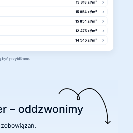
›
13 818 zł/m²
›
15 854 zł/m²
›
15 854 zł/m²
›
12 475 zł/m²
›
14 545 zł/m²
ą być przybliżone.
r – oddzwonimy
 zobowiązań.