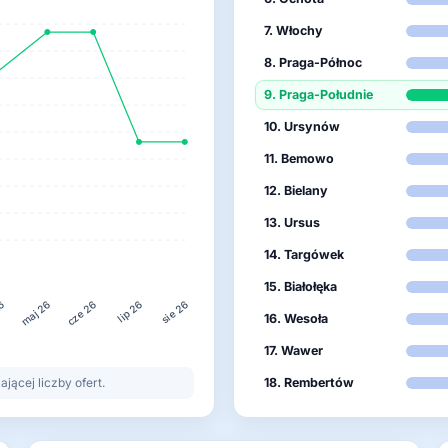
7. Włochy
8. Praga-Północ
9. Praga-Południe
10. Ursynów
11. Bemowo
12. Bielany
13. Ursus
14. Targówek
15. Białołęka
26
lip 26
maj 26
cze 26
sie 26
16. Wesoła
17. Wawer
ącej liczby ofert.
18. Rembertów