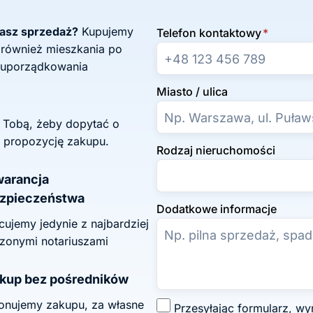
żasz sprzedaż?
Kupujemy
Telefon kontaktowy
*
 również mieszkania po
 uporządkowania
Miasto / ulica
z Tobą, żeby dopytać o
 propozycję zakupu.
Rodzaj nieruchomości
arancja
zpieczeństwa
Dodatkowe informacje
ujemy jedynie z najbardziej
zonymi notariuszami
kup bez pośredników
onujemy zakupu, za własne
Z
Przesyłając formularz, wyrażasz zgodę na przetwarzanie swoich danych