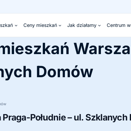
eszkań
Ceny mieszkań
Jak działamy
Centrum w
 mieszkań Warsz
anych Domów
omów
Praga-Południe – ul. Szklanyc