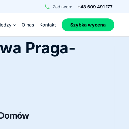
Zadzwoń:
+48 609 491 177
iedzy
O nas
Kontakt
Szybka wycena
awa Praga-
h Domów