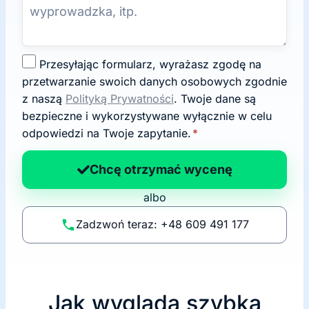
Z
Przesyłając formularz, wyrażasz zgodę na
g
przetwarzanie swoich danych osobowych zgodnie
o
z naszą
Polityką Prywatności
. Twoje dane są
d
bezpieczne i wykorzystywane wyłącznie w celu
a
odpowiedzi na Twoje zapytanie.
*
n
a
Chcę otrzymać wycenę
p
albo
o
li
Zadzwoń teraz: +48 609 491 177
t
y
k
ę
Jak wygląda szybka