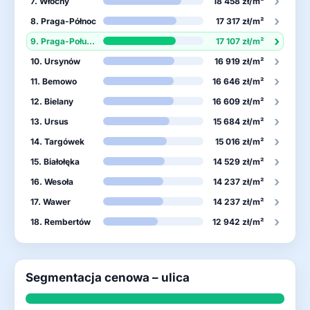
›
7. Włochy
18 458 zł/m²
›
8. Praga-Północ
17 317 zł/m²
›
9. Praga-Południe
17 107 zł/m²
›
10. Ursynów
16 919 zł/m²
›
11. Bemowo
16 646 zł/m²
›
12. Bielany
16 609 zł/m²
›
13. Ursus
15 684 zł/m²
›
14. Targówek
15 016 zł/m²
›
15. Białołęka
14 529 zł/m²
›
16. Wesoła
14 237 zł/m²
›
17. Wawer
14 237 zł/m²
›
18. Rembertów
12 942 zł/m²
Segmentacja cenowa – ulica