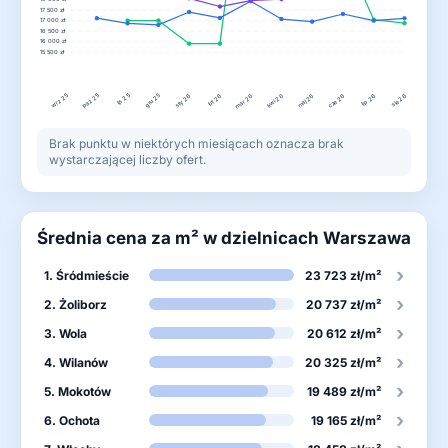
17 500 zł
17 000 zł
16 500 zł
16 000 zł
15 500 zł
wrz 25
lis 25
gru 25
paź 25
lut 26
kwi 26
lip 26
sty 26
mar 26
maj 26
cze 26
sie 26
Brak punktu w niektórych miesiącach oznacza brak
wystarczającej liczby ofert.
Średnia cena za m² w dzielnicach Warszawa
›
1. Śródmieście
23 723 zł/m²
›
2. Żoliborz
20 737 zł/m²
›
3. Wola
20 612 zł/m²
›
4. Wilanów
20 325 zł/m²
›
5. Mokotów
19 489 zł/m²
›
6. Ochota
19 165 zł/m²