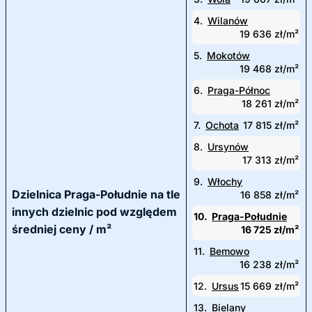
4.
Wilanów
19 636 zł/m²
5.
Mokotów
19 468 zł/m²
6.
Praga-Północ
18 261 zł/m²
7.
Ochota
17 815 zł/m²
8.
Ursynów
17 313 zł/m²
9.
Włochy
Dzielnica Praga-Południe na tle
16 858 zł/m²
innych dzielnic pod względem
10.
Praga-Południe
średniej ceny / m²
16 725 zł/m²
11.
Bemowo
16 238 zł/m²
12.
Ursus
15 669 zł/m²
13.
Bielany