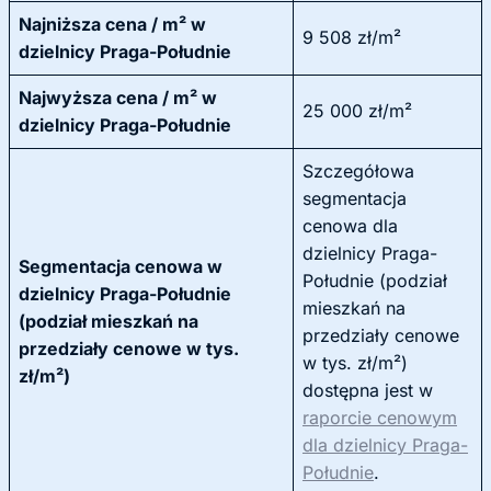
Najniższa cena / m² w
9 508 zł/m²
dzielnicy Praga-Południe
Najwyższa cena / m² w
25 000 zł/m²
dzielnicy Praga-Południe
Szczegółowa
segmentacja
cenowa dla
dzielnicy Praga-
Segmentacja cenowa w
Południe (podział
dzielnicy Praga-Południe
mieszkań na
(podział mieszkań na
przedziały cenowe
przedziały cenowe w tys.
w tys. zł/m²)
zł/m²)
dostępna jest w
raporcie cenowym
dla dzielnicy Praga-
Południe
.