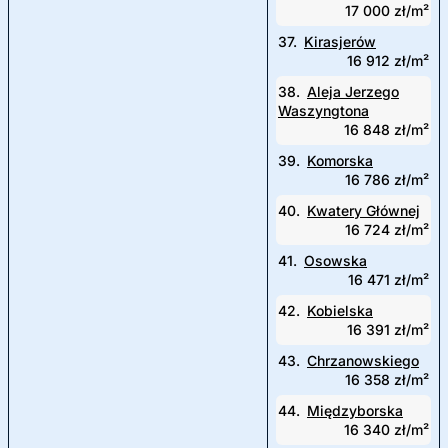
17 000 zł/m²
37.
Kirasjerów
16 912 zł/m²
38.
Aleja Jerzego
Waszyngtona
16 848 zł/m²
39.
Komorska
16 786 zł/m²
40.
Kwatery Głównej
16 724 zł/m²
41.
Osowska
16 471 zł/m²
42.
Kobielska
16 391 zł/m²
43.
Chrzanowskiego
16 358 zł/m²
44.
Międzyborska
16 340 zł/m²