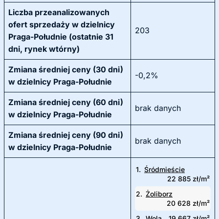
Liczba przeanalizowanych
ofert sprzedaży w dzielnicy
203
Praga-Południe (ostatnie 31
dni, rynek wtórny)
Zmiana średniej ceny (30 dni)
-0,2%
w dzielnicy Praga-Południe
Zmiana średniej ceny (60 dni)
brak danych
w dzielnicy Praga-Południe
Zmiana średniej ceny (90 dni)
brak danych
w dzielnicy Praga-Południe
1.
Śródmieście
22 885 zł/m²
2.
Żoliborz
20 628 zł/m²
3.
Wola
19 667 zł/m²