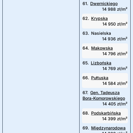
61.
Dwernickiego
14 988 zł/m²
62.
Krypska
14 950 zł/m²
63.
Nasielska
14 936 zł/m²
64.
Makowska
14 796 zł/m²
65.
Lizbońska
14 769 zł/m²
66.
Pułtuska
14 584 zł/m²
67.
Gen. Tadeusza
Bora-Komorowskiego
14 405 zł/m²
68.
Podskarbińska
14 399 zł/m²
69.
Międzynarodowa