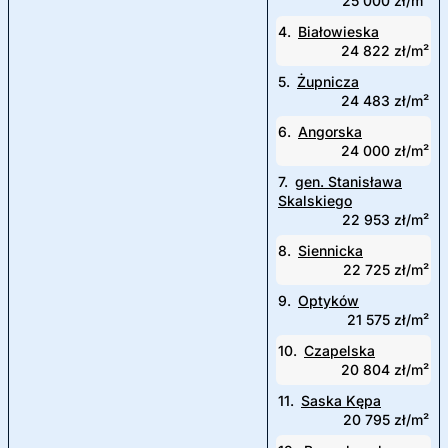
25 000 zł/m²
4.
Białowieska
24 822 zł/m²
5.
Żupnicza
24 483 zł/m²
6.
Angorska
24 000 zł/m²
7.
gen. Stanisława
Skalskiego
22 953 zł/m²
8.
Siennicka
22 725 zł/m²
9.
Optyków
21 575 zł/m²
10.
Czapelska
20 804 zł/m²
11.
Saska Kępa
20 795 zł/m²