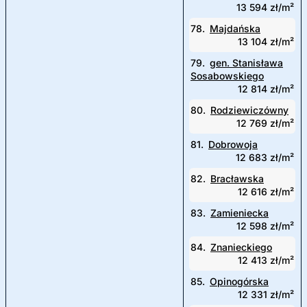
13 594 zł/m²
78.
Majdańska
13 104 zł/m²
79.
gen. Stanisława
Sosabowskiego
12 814 zł/m²
80.
Rodziewiczówny
12 769 zł/m²
81.
Dobrowoja
12 683 zł/m²
82.
Bracławska
12 616 zł/m²
83.
Zamieniecka
12 598 zł/m²
84.
Znanieckiego
12 413 zł/m²
85.
Opinogórska
12 331 zł/m²