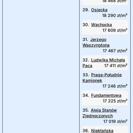
18 468 zł/m²
29.
Osiecka
18 290 zł/m²
30.
Wąchocka
17 609 zł/m²
31.
Jerzego
Waszyngtona
17 467 zł/m²
32.
Ludwika Michała
Paca
17 411 zł/m²
33.
Praga-Południe
Kamionek
17 246 zł/m²
34.
Fundamentowa
17 225 zł/m²
35.
Aleja Stanów
Zjednoczonych
17 019 zł/m²
36.
Niekłańska