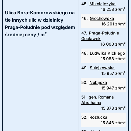
45.
Mikołajczyka
16 258 zł/m²
Ulica Bora-Komorowskiego na
46.
Grochowska
tle innych ulic w dzielnicy
16 201 zł/m²
Praga-Południe pod względem
47.
Praga-Południe
średniej ceny / m²
Gocławek
16 000 zł/m²
48.
Ludwika Kickiego
15 988 zł/m²
49.
Sulejkowska
15 957 zł/m²
50.
Nubijska
15 947 zł/m²
51.
gen. Romana
Abrahama
15 873 zł/m²
52.
Rozłucka
15 846 zł/m²