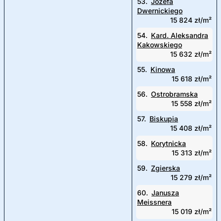
53.
Józefa
Dwernickiego
15 824 zł/m²
54.
Kard. Aleksandra
Kakowskiego
15 632 zł/m²
55.
Kinowa
15 618 zł/m²
56.
Ostrobramska
15 558 zł/m²
57.
Biskupia
15 408 zł/m²
58.
Korytnicka
15 313 zł/m²
59.
Zgierska
15 279 zł/m²
60.
Janusza
Meissnera
15 019 zł/m²