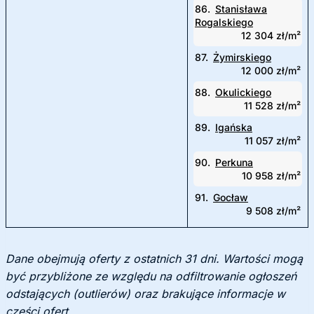
86.
Stanisława
Rogalskiego
12 304 zł/m²
87.
Żymirskiego
12 000 zł/m²
88.
Okulickiego
11 528 zł/m²
89.
Igańska
11 057 zł/m²
90.
Perkuna
10 958 zł/m²
91.
Gocław
9 508 zł/m²
Dane obejmują oferty z ostatnich 31 dni. Wartości mogą
być przybliżone ze względu na odfiltrowanie ogłoszeń
odstających (outlierów) oraz brakujące informacje w
części ofert.