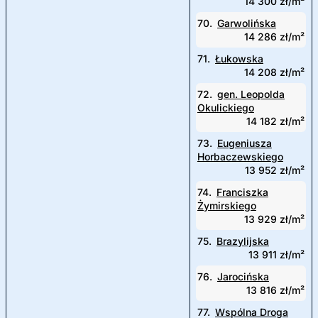
14 300 zł/m²
70.
Garwolińska
14 286 zł/m²
71.
Łukowska
14 208 zł/m²
72.
gen. Leopolda
Okulickiego
14 182 zł/m²
73.
Eugeniusza
Horbaczewskiego
13 952 zł/m²
74.
Franciszka
Żymirskiego
13 929 zł/m²
75.
Brazylijska
13 911 zł/m²
76.
Jarocińska
13 816 zł/m²
77.
Wspólna Droga