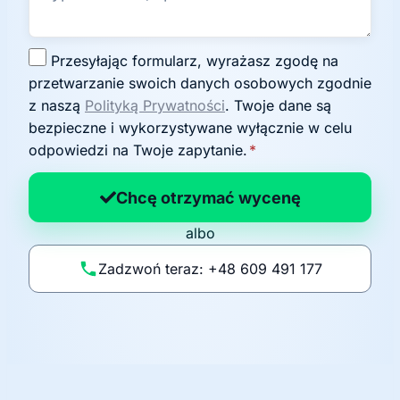
Z
Przesyłając formularz, wyrażasz zgodę na
g
przetwarzanie swoich danych osobowych zgodnie
o
z naszą
Polityką Prywatności
. Twoje dane są
d
bezpieczne i wykorzystywane wyłącznie w celu
a
odpowiedzi na Twoje zapytanie.
*
n
a
Chcę otrzymać wycenę
p
albo
o
li
Zadzwoń teraz: +48 609 491 177
t
y
k
ę