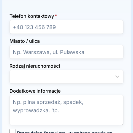
Telefon kontaktowy
*
Miasto / ulica
Rodzaj nieruchomości
Dodatkowe informacje
Z
Przesyłając formularz, wyrażasz zgodę na