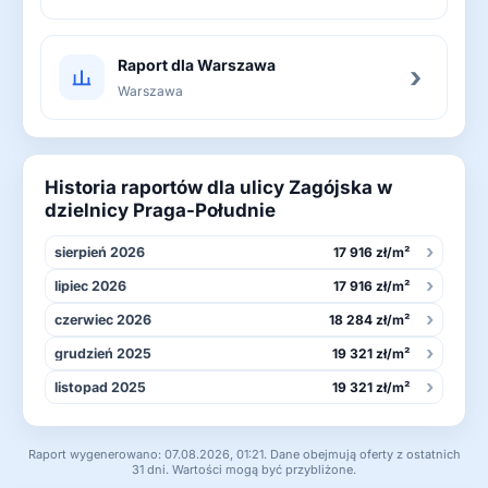
Raport dla Warszawa
›
Warszawa
Historia raportów dla ulicy Zagójska w
dzielnicy Praga-Południe
›
sierpień 2026
17 916 zł/m²
›
lipiec 2026
17 916 zł/m²
›
czerwiec 2026
18 284 zł/m²
›
grudzień 2025
19 321 zł/m²
›
listopad 2025
19 321 zł/m²
Raport wygenerowano: 07.08.2026, 01:21. Dane obejmują oferty z ostatnich
31 dni. Wartości mogą być przybliżone.