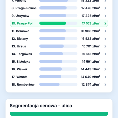
›
7. Włochy
18 322 zł/m²
›
8. Praga-Północ
17 478 zł/m²
›
9. Ursynów
17 225 zł/m²
›
10. Praga-Południe
17 103 zł/m²
›
11. Bemowo
16 968 zł/m²
›
12. Bielany
16 523 zł/m²
›
13. Ursus
15 701 zł/m²
›
14. Targówek
15 133 zł/m²
›
15. Białołęka
14 591 zł/m²
›
16. Wawer
14 443 zł/m²
›
17. Wesoła
14 049 zł/m²
›
18. Rembertów
12 874 zł/m²
Segmentacja cenowa – ulica