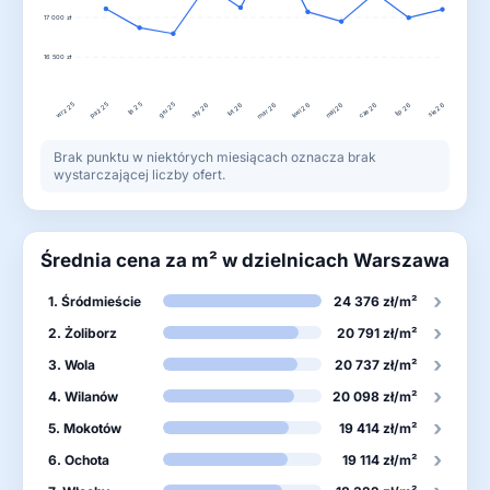
17 000 zł
16 500 zł
wrz 25
lis 25
gru 25
paź 25
lut 26
kwi 26
lip 26
sty 26
mar 26
maj 26
cze 26
sie 26
Brak punktu w niektórych miesiącach oznacza brak
wystarczającej liczby ofert.
Średnia cena za m² w dzielnicach Warszawa
›
1. Śródmieście
24 376 zł/m²
›
2. Żoliborz
20 791 zł/m²
›
3. Wola
20 737 zł/m²
›
4. Wilanów
20 098 zł/m²
›
5. Mokotów
19 414 zł/m²
›
6. Ochota
19 114 zł/m²