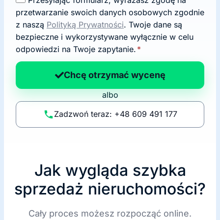
g
przetwarzanie swoich danych osobowych zgodnie
o
z naszą
Polityką Prywatności
. Twoje dane są
d
bezpieczne i wykorzystywane wyłącznie w celu
a
odpowiedzi na Twoje zapytanie.
*
n
a
Chcę otrzymać wycenę
p
albo
o
li
Zadzwoń teraz: +48 609 491 177
t
y
k
ę
Jak wygląda szybka
sprzedaż nieruchomości?
Cały proces możesz rozpocząć online.