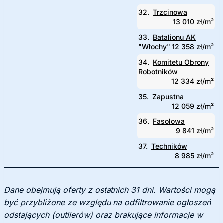
32.
Trzcinowa
13 010 zł/m²
33.
Batalionu AK
"Włochy"
12 358 zł/m²
34.
Komitetu Obrony
Robotników
12 334 zł/m²
35.
Zapustna
12 059 zł/m²
36.
Fasolowa
9 841 zł/m²
37.
Techników
8 985 zł/m²
Dane obejmują oferty z ostatnich 31 dni. Wartości mogą
być przybliżone ze względu na odfiltrowanie ogłoszeń
odstających (outlierów) oraz brakujące informacje w