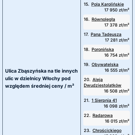
15.
Pola Karolińskie
17 950 zł/m²
16.
Równoległa
17 378 zł/m²
17.
Pana Tadeusza
17 281 zł/m²
18.
Poronińska
16 754 zł/m²
19.
Obywatelska
16 555 zł/m²
Ulica Zbąszyńska na tle innych
ulic w dzielnicy Włochy pod
20.
Aleja
Dwudziestolatków
względem średniej ceny / m²
16 508 zł/m²
21.
1 Sierpnia 41
16 098 zł/m²
22.
Radarowa
16 015 zł/m²
23.
Chrościckiego