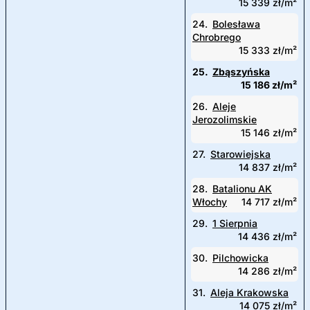
15 339 zł/m²
24.
Bolesława
Chrobrego
15 333 zł/m²
25.
Zbąszyńska
15 186 zł/m²
26.
Aleje
Jerozolimskie
15 146 zł/m²
27.
Starowiejska
14 837 zł/m²
28.
Batalionu AK
Włochy
14 717 zł/m²
29.
1 Sierpnia
14 436 zł/m²
30.
Pilchowicka
14 286 zł/m²
31.
Aleja Krakowska
14 075 zł/m²