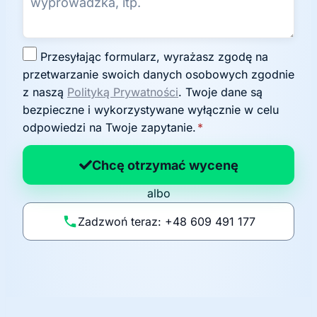
Z
Przesyłając formularz, wyrażasz zgodę na
g
przetwarzanie swoich danych osobowych zgodnie
o
z naszą
Polityką Prywatności
. Twoje dane są
d
bezpieczne i wykorzystywane wyłącznie w celu
a
odpowiedzi na Twoje zapytanie.
*
n
a
Chcę otrzymać wycenę
p
albo
o
li
Zadzwoń teraz: +48 609 491 177
t
y
k
ę