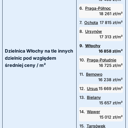
6.
Praga-Północ
18 261 zł/m²
7.
Ochota
17 815 zł/m²
8.
Ursynów
17 313 zł/m²
9.
Włochy
Dzielnica Włochy na tle innych
16 858 zł/m²
dzielnic pod względem
10.
Praga-Południe
średniej ceny / m²
16 725 zł/m²
11.
Bemowo
16 238 zł/m²
12.
Ursus
15 669 zł/m²
13.
Bielany
15 657 zł/m²
14.
Wawer
15 012 zł/m²
15.
Targówek