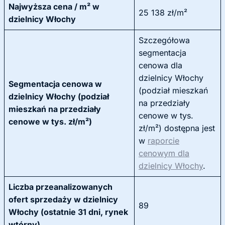
Najwyższa cena / m² w
25 138 zł/m²
dzielnicy Włochy
Szczegółowa
segmentacja
cenowa dla
dzielnicy Włochy
Segmentacja cenowa w
(podział mieszkań
dzielnicy Włochy (podział
na przedziały
mieszkań na przedziały
cenowe w tys.
cenowe w tys. zł/m²)
zł/m²) dostępna jest
w
raporcie
cenowym dla
dzielnicy Włochy
.
Liczba przeanalizowanych
ofert sprzedaży w dzielnicy
89
Włochy (ostatnie 31 dni, rynek
wtórny)