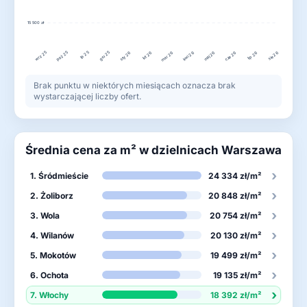
15 500 zł
wrz 25
lis 25
gru 25
paź 25
lut 26
kwi 26
lip 26
sty 26
mar 26
maj 26
cze 26
sie 26
Brak punktu w niektórych miesiącach oznacza brak
wystarczającej liczby ofert.
Średnia cena za m² w dzielnicach Warszawa
›
1. Śródmieście
24 334 zł/m²
›
2. Żoliborz
20 848 zł/m²
›
3. Wola
20 754 zł/m²
›
4. Wilanów
20 130 zł/m²
›
5. Mokotów
19 499 zł/m²
›
6. Ochota
19 135 zł/m²
›
7. Włochy
18 392 zł/m²