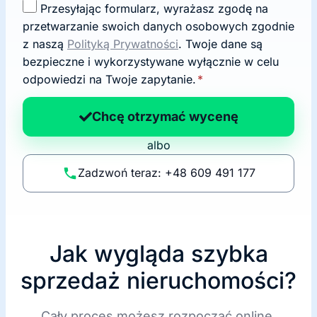
Z
Przesyłając formularz, wyrażasz zgodę na
g
przetwarzanie swoich danych osobowych zgodnie
o
z naszą
Polityką Prywatności
. Twoje dane są
d
bezpieczne i wykorzystywane wyłącznie w celu
a
odpowiedzi na Twoje zapytanie.
*
n
a
Chcę otrzymać wycenę
p
albo
o
li
Zadzwoń teraz: +48 609 491 177
t
y
k
ę
Jak wygląda szybka
sprzedaż nieruchomości?
Cały proces możesz rozpocząć online.