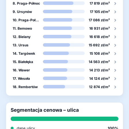
›
8. Praga-Północ
17 819 zł/m²
›
9. Ursynów
17 105 zł/m²
›
10. Praga-Południe
17 086 zł/m²
›
11. Bemowo
16 931 zł/m²
›
12. Bielany
16 618 zł/m²
›
13. Ursus
15 692 zł/m²
›
14. Targówek
15 108 zł/m²
›
15. Białołęka
14 563 zł/m²
›
16. Wawer
14 213 zł/m²
›
17. Wesoła
14 124 zł/m²
›
18. Rembertów
12 874 zł/m²
Segmentacja cenowa – ulica
dane ulicy
100%