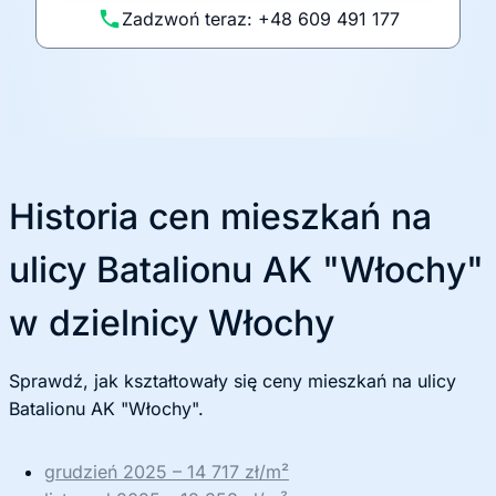
li
Zadzwoń teraz: +48 609 491 177
t
y
k
ę
Historia cen mieszkań na
ulicy Batalionu AK "Włochy"
w dzielnicy Włochy
Sprawdź, jak kształtowały się ceny mieszkań na ulicy
Batalionu AK "Włochy".
grudzień 2025 – 14 717 zł/m²