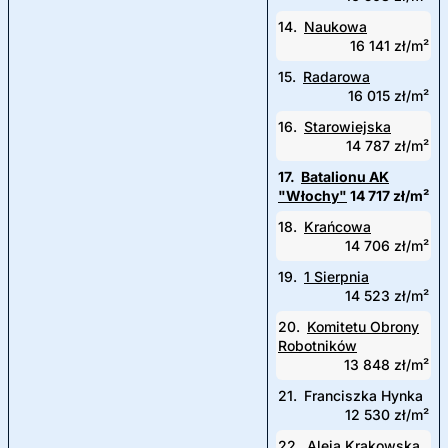
14.
Naukowa
16 141 zł/m²
15.
Radarowa
16 015 zł/m²
16.
Starowiejska
14 787 zł/m²
17.
Batalionu AK
"Włochy"
14 717 zł/m²
18.
Krańcowa
14 706 zł/m²
19.
1 Sierpnia
14 523 zł/m²
20.
Komitetu Obrony
Robotników
13 848 zł/m²
21.
Franciszka Hynka
12 530 zł/m²
22.
Aleja Krakowska