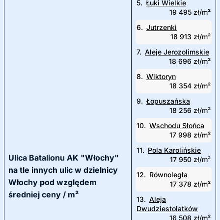
5.
Łuki Wielkie
19 495 zł/m²
6.
Jutrzenki
18 913 zł/m²
7.
Aleje Jerozolimskie
18 696 zł/m²
8.
Wiktoryn
18 354 zł/m²
9.
Łopuszańska
18 256 zł/m²
10.
Wschodu Słońca
17 998 zł/m²
11.
Pola Karolińskie
Ulica Batalionu AK "Włochy"
17 950 zł/m²
na tle innych ulic w dzielnicy
12.
Równoległa
Włochy pod względem
17 378 zł/m²
średniej ceny / m²
13.
Aleja
Dwudziestolatków
16 508 zł/m²