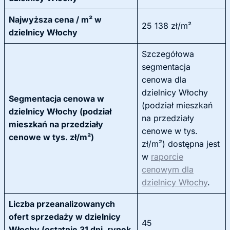
Najwyższa cena / m² w
25 138 zł/m²
dzielnicy Włochy
Szczegółowa
segmentacja
cenowa dla
dzielnicy Włochy
Segmentacja cenowa w
(podział mieszkań
dzielnicy Włochy (podział
na przedziały
mieszkań na przedziały
cenowe w tys.
cenowe w tys. zł/m²)
zł/m²) dostępna jest
w
raporcie
cenowym dla
dzielnicy Włochy
.
Liczba przeanalizowanych
ofert sprzedaży w dzielnicy
45
Włochy (ostatnie 31 dni, rynek