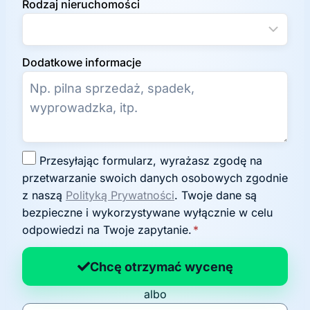
Rodzaj nieruchomości
Dodatkowe informacje
Z
Przesyłając formularz, wyrażasz zgodę na
g
przetwarzanie swoich danych osobowych zgodnie
o
z naszą
Polityką Prywatności
. Twoje dane są
d
bezpieczne i wykorzystywane wyłącznie w celu
a
odpowiedzi na Twoje zapytanie.
*
n
a
Chcę otrzymać wycenę
p
albo
o