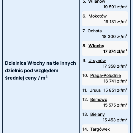
5.
Wilanów
19 591 zł/m²
6.
Mokotów
19 131 zł/m²
7.
Ochota
18 300 zł/m²
8.
Włochy
17 374 zł/m²
9.
Ursynów
Dzielnica Włochy na tle innych
17 358 zł/m²
dzielnic pod względem
10.
Praga-Południe
średniej ceny / m²
16 741 zł/m²
11.
Ursus
15 851 zł/m²
12.
Bemowo
15 575 zł/m²
13.
Bielany
15 453 zł/m²
14.
Targówek