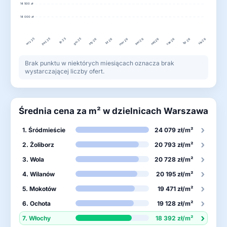
14 500 zł
14 000 zł
wrz 25
lis 25
gru 25
paź 25
lut 26
kwi 26
lip 26
sty 26
mar 26
maj 26
cze 26
sie 26
Brak punktu w niektórych miesiącach oznacza brak
wystarczającej liczby ofert.
Średnia cena za m² w dzielnicach Warszawa
›
1. Śródmieście
24 079 zł/m²
›
2. Żoliborz
20 793 zł/m²
›
3. Wola
20 728 zł/m²
›
4. Wilanów
20 195 zł/m²
›
5. Mokotów
19 471 zł/m²
›
6. Ochota
19 128 zł/m²
›
7. Włochy
18 392 zł/m²