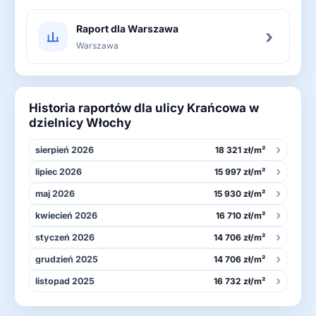
Raport dla Warszawa
›
Warszawa
Historia raportów dla ulicy Krańcowa w
dzielnicy Włochy
›
sierpień 2026
18 321 zł/m²
›
lipiec 2026
15 997 zł/m²
›
maj 2026
15 930 zł/m²
›
kwiecień 2026
16 710 zł/m²
›
styczeń 2026
14 706 zł/m²
›
grudzień 2025
14 706 zł/m²
›
listopad 2025
16 732 zł/m²