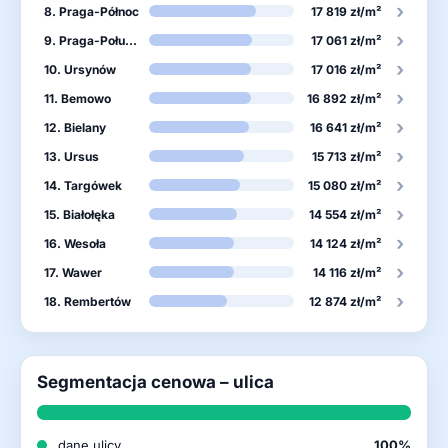
›
8. Praga-Północ
17 819 zł/m²
›
9. Praga-Południe
17 061 zł/m²
›
10. Ursynów
17 016 zł/m²
›
11. Bemowo
16 892 zł/m²
›
12. Bielany
16 641 zł/m²
›
13. Ursus
15 713 zł/m²
›
14. Targówek
15 080 zł/m²
›
15. Białołęka
14 554 zł/m²
›
16. Wesoła
14 124 zł/m²
›
17. Wawer
14 116 zł/m²
›
18. Rembertów
12 874 zł/m²
Segmentacja cenowa – ulica
dane ulicy
100%