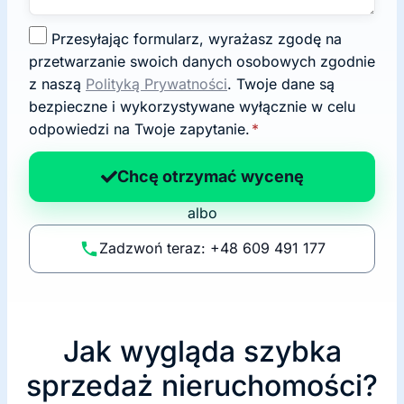
Z
Przesyłając formularz, wyrażasz zgodę na
g
przetwarzanie swoich danych osobowych zgodnie
o
z naszą
Polityką Prywatności
. Twoje dane są
d
bezpieczne i wykorzystywane wyłącznie w celu
a
odpowiedzi na Twoje zapytanie.
*
n
a
Chcę otrzymać wycenę
p
albo
o
li
Zadzwoń teraz: +48 609 491 177
t
y
k
ę
Jak wygląda szybka
sprzedaż nieruchomości?