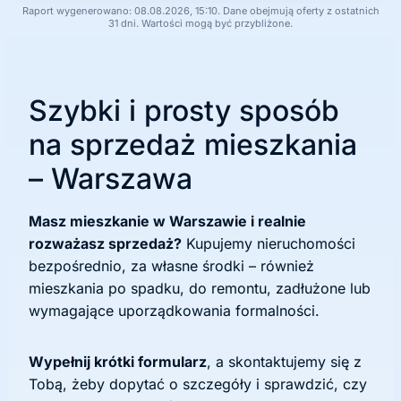
Raport wygenerowano: 08.08.2026, 15:10. Dane obejmują oferty z ostatnich
31 dni. Wartości mogą być przybliżone.
Szybki i prosty sposób
na sprzedaż mieszkania
– Warszawa
Masz mieszkanie w Warszawie i realnie
rozważasz sprzedaż?
Kupujemy nieruchomości
bezpośrednio, za własne środki – również
mieszkania po spadku, do remontu, zadłużone lub
wymagające uporządkowania formalności.
Wypełnij krótki formularz
, a skontaktujemy się z
Tobą, żeby dopytać o szczegóły i sprawdzić, czy