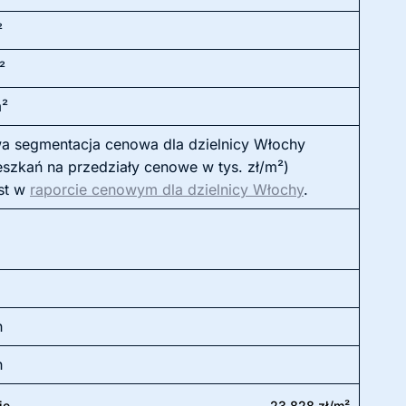
²
²
m²
a segmentacja cenowa dla dzielnicy Włochy
eszkań na przedziały cenowe w tys. zł/m²)
st w
raporcie cenowym dla dzielnicy Włochy
.
h
h
ie
23 828 zł/m²