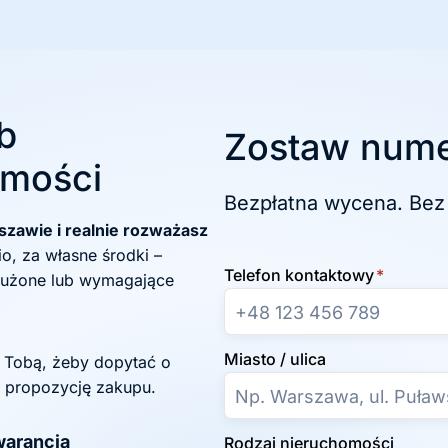
b
Zostaw nume
omości
Bezpłatna wycena. Bez
zawie i realnie rozważasz
, za własne środki –
Telefon kontaktowy
*
łużone lub wymagające
Miasto / ulica
z Tobą, żeby dopytać o
 propozycję zakupu.
arancja
Rodzaj nieruchomości