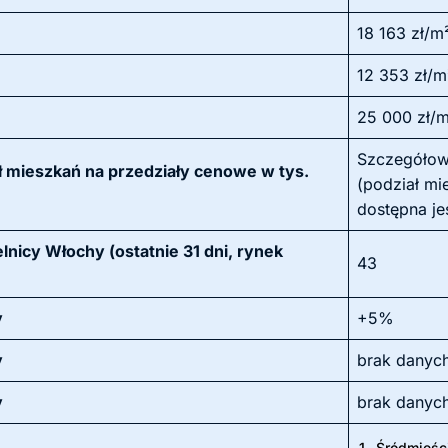
18 163 zł/m
12 353 zł/m
25 000 zł/
Szczegółow
 mieszkań na przedziały cenowe w tys.
(podział mi
dostępna je
lnicy Włochy (ostatnie 31 dni, rynek
43
y
+5%
y
brak danyc
y
brak danyc
1.
Śródmieśc