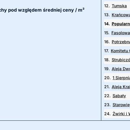
12.
Tumska
łochy pod względem średniej ceny / m²
13.
Krańcow
14.
Popular
15.
Fasolowa
16.
Potrzebn
17.
Komitetu
18.
Strubicz
19.
Aleja Dw
20.
1 Sierpni
21.
Aleja Kr
22.
Sabały
23.
Starowie
24.
Żwirki i