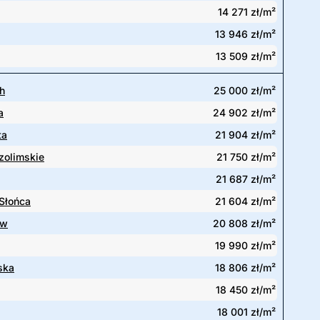
14 271 zł/m²
13 946 zł/m²
13 509 zł/m²
h
25 000 zł/m²
a
24 902 zł/m²
ta
21 904 zł/m²
zolimskie
21 750 zł/m²
21 687 zł/m²
Słońca
21 604 zł/m²
ów
20 808 zł/m²
19 990 zł/m²
ska
18 806 zł/m²
18 450 zł/m²
18 001 zł/m²