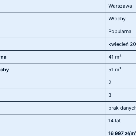
Warszawa
Włochy
Popularna
kwiecień 2
rna
41 m²
ochy
51 m²
2
3
brak danyc
14 lat
16 997 zł/m