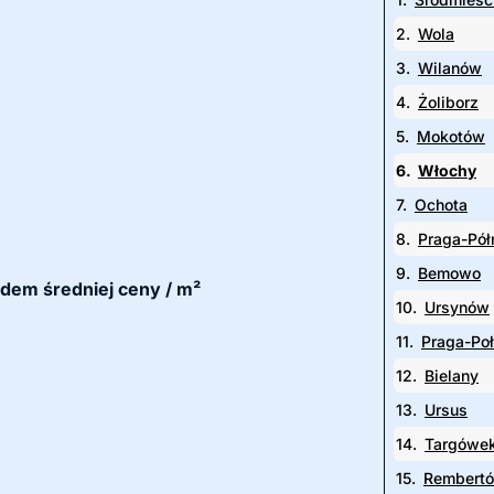
2.
Wola
3.
Wilanów
4.
Żoliborz
5.
Mokotów
6.
Włochy
7.
Ochota
8.
Praga-Pół
9.
Bemowo
ędem średniej ceny / m²
10.
Ursynów
11.
Praga-Po
12.
Bielany
13.
Ursus
14.
Targówe
15.
Rembert