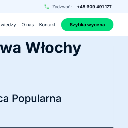
Zadzwoń:
+48 609 491 177
 wiedzy
O nas
Kontakt
Szybka wycena
awa Włochy
ca Popularna