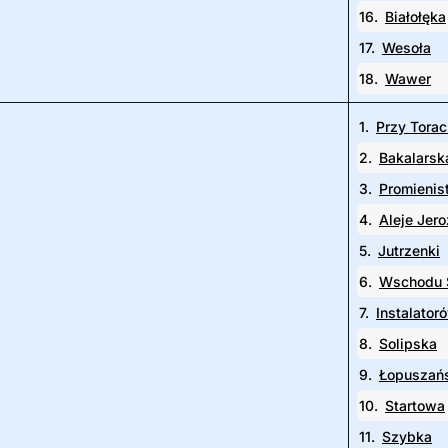
16.
Białołęka
17.
Wesoła
18.
Wawer
1.
Przy Torac
2.
Bakalarsk
3.
Promienis
4.
Aleje Jero
5.
Jutrzenki
6.
Wschodu 
7.
Instalator
8.
Solipska
9.
Łopuszań
10.
Startowa
11.
Szybka