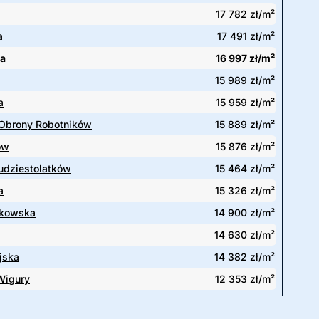
17 782 zł/m²
a
17 491 zł/m²
na
16 997 zł/m²
15 989 zł/m²
a
15 959 zł/m²
 Obrony Robotników
15 889 zł/m²
ów
15 876 zł/m²
udziestolatków
15 464 zł/m²
a
15 326 zł/m²
akowska
14 900 zł/m²
14 630 zł/m²
jska
14 382 zł/m²
 Wigury
12 353 zł/m²