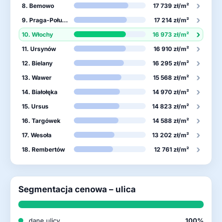
›
8. Bemowo
17 739 zł/m²
›
9. Praga-Południe
17 214 zł/m²
›
10. Włochy
16 973 zł/m²
›
11. Ursynów
16 910 zł/m²
›
12. Bielany
16 295 zł/m²
›
13. Wawer
15 568 zł/m²
›
14. Białołęka
14 970 zł/m²
›
15. Ursus
14 823 zł/m²
›
16. Targówek
14 588 zł/m²
›
17. Wesoła
13 202 zł/m²
›
18. Rembertów
12 761 zł/m²
Segmentacja cenowa – ulica
dane ulicy
100%