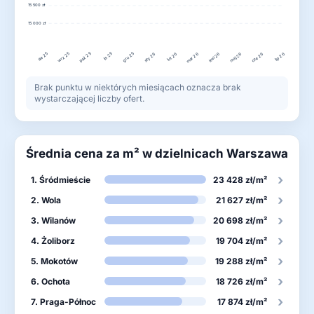
15 500 zł
15 000 zł
sie 25
paź 25
lis 25
wrz 25
gru 25
sty 26
mar 26
cze 26
lut 26
kwi 26
maj 26
lip 26
Brak punktu w niektórych miesiącach oznacza brak
wystarczającej liczby ofert.
Średnia cena za m² w dzielnicach Warszawa
›
1. Śródmieście
23 428 zł/m²
›
2. Wola
21 627 zł/m²
›
3. Wilanów
20 698 zł/m²
›
4. Żoliborz
19 704 zł/m²
›
5. Mokotów
19 288 zł/m²
›
6. Ochota
18 726 zł/m²
›
7. Praga-Północ
17 874 zł/m²