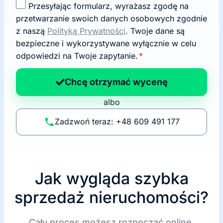
Z
Przesyłając formularz, wyrażasz zgodę na
g
przetwarzanie swoich danych osobowych zgodnie
o
z naszą
Polityką Prywatności
. Twoje dane są
d
bezpieczne i wykorzystywane wyłącznie w celu
a
odpowiedzi na Twoje zapytanie.
*
n
a
Chcę otrzymać wycenę
p
albo
o
li
Zadzwoń teraz: +48 609 491 177
t
y
k
ę
Jak wygląda szybka
sprzedaż nieruchomości?
Cały proces możesz rozpocząć online.