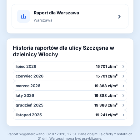
Raport dla Warszawa
›
Warszawa
Historia raportów dla ulicy Szczęsna w
dzielnicy Włochy
›
lipiec 2026
15 701 zł/m²
›
czerwiec 2026
15 701 zł/m²
›
marzec 2026
19 388 zł/m²
›
luty 2026
19 388 zł/m²
›
grudzień 2025
19 388 zł/m²
›
listopad 2025
19 241 zł/m²
Raport wygenerowano: 02.07.2026, 22:51. Dane obejmują oferty z ostatnich
31 dni. Wartości mogą być przybliżone.