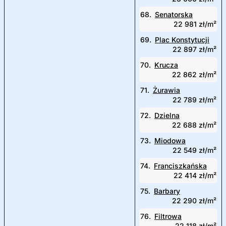
68.
Senatorska
22 981 zł/m²
69.
Plac Konstytucji
22 897 zł/m²
70.
Krucza
22 862 zł/m²
71.
Żurawia
22 789 zł/m²
72.
Dzielna
22 688 zł/m²
73.
Miodowa
22 549 zł/m²
74.
Franciszkańska
22 414 zł/m²
75.
Barbary
22 290 zł/m²
76.
Filtrowa
22 118 zł/m²