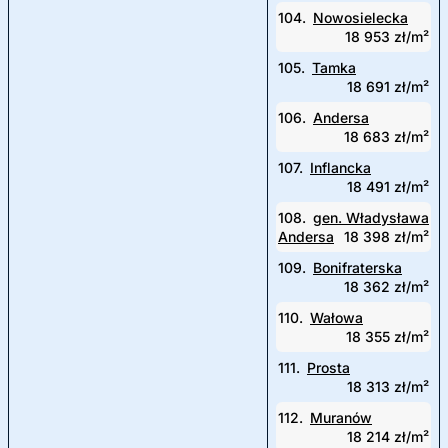
104.
Nowosielecka
18 953 zł/m²
105.
Tamka
18 691 zł/m²
106.
Andersa
18 683 zł/m²
107.
Inflancka
18 491 zł/m²
108.
gen. Władysława
Andersa
18 398 zł/m²
109.
Bonifraterska
18 362 zł/m²
110.
Wałowa
18 355 zł/m²
111.
Prosta
18 313 zł/m²
112.
Muranów
18 214 zł/m²