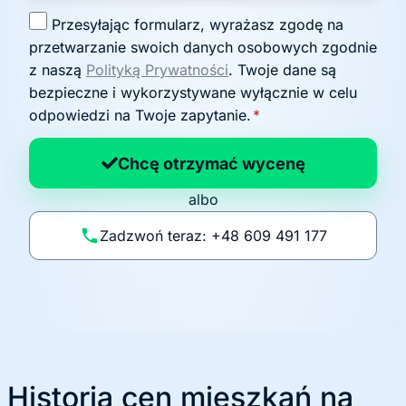
Z
Przesyłając formularz, wyrażasz zgodę na
g
przetwarzanie swoich danych osobowych zgodnie
o
z naszą
Polityką Prywatności
. Twoje dane są
d
bezpieczne i wykorzystywane wyłącznie w celu
a
odpowiedzi na Twoje zapytanie.
*
n
a
Chcę otrzymać wycenę
p
albo
o
li
Zadzwoń teraz: +48 609 491 177
t
y
k
ę
Historia cen mieszkań na