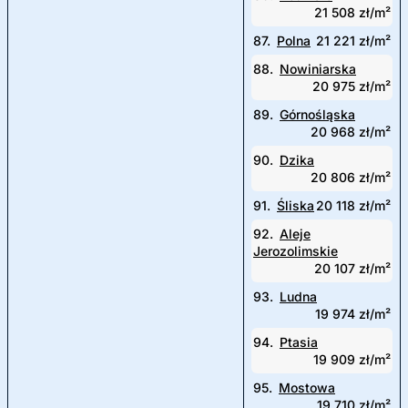
21 508 zł/m²
87.
Polna
21 221 zł/m²
88.
Nowiniarska
20 975 zł/m²
89.
Górnośląska
20 968 zł/m²
90.
Dzika
20 806 zł/m²
91.
Śliska
20 118 zł/m²
92.
Aleje
Jerozolimskie
20 107 zł/m²
93.
Ludna
19 974 zł/m²
94.
Ptasia
19 909 zł/m²
95.
Mostowa
19 710 zł/m²