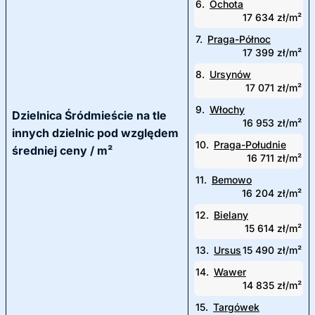
6.
Ochota
17 634 zł/m²
7.
Praga-Północ
17 399 zł/m²
8.
Ursynów
17 071 zł/m²
9.
Włochy
Dzielnica Śródmieście na tle
16 953 zł/m²
innych dzielnic pod względem
10.
Praga-Południe
średniej ceny / m²
16 711 zł/m²
11.
Bemowo
16 204 zł/m²
12.
Bielany
15 614 zł/m²
13.
Ursus
15 490 zł/m²
14.
Wawer
14 835 zł/m²
15.
Targówek