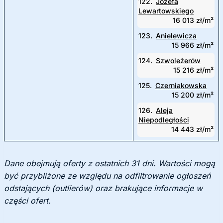
122.
Józefa
Lewartowskiego
16 013 zł/m²
123.
Anielewicza
15 966 zł/m²
124.
Szwoleżerów
15 216 zł/m²
125.
Czerniakowska
15 200 zł/m²
126.
Aleja
Niepodległości
14 443 zł/m²
Dane obejmują oferty z ostatnich 31 dni. Wartości mogą
być przybliżone ze względu na odfiltrowanie ogłoszeń
odstających (outlierów) oraz brakujące informacje w
części ofert.