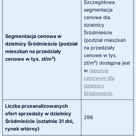
Szczegółowa
segmentacja
cenowa dla
dzielnicy
Śródmieście
Segmentacja cenowa w
(podział mieszkań
dzielnicy Śródmieście (podział
na przedziały
mieszkań na przedziały
cenowe w tys.
cenowe w tys. zł/m²)
zł/m²) dostępna jest
w
raporcie
cenowym dla
dzielnicy
Śródmieście
.
Liczba przeanalizowanych
ofert sprzedaży w dzielnicy
298
Śródmieście (ostatnie 31 dni,
rynek wtórny)