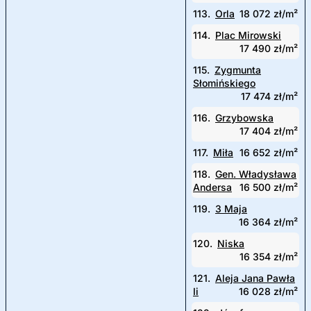
113.
Orla
18 072 zł/m²
114.
Plac Mirowski
17 490 zł/m²
115.
Zygmunta
Słomińskiego
17 474 zł/m²
116.
Grzybowska
17 404 zł/m²
117.
Miła
16 652 zł/m²
118.
Gen. Władysława
Andersa
16 500 zł/m²
119.
3 Maja
16 364 zł/m²
120.
Niska
16 354 zł/m²
121.
Aleja Jana Pawła
Ii
16 028 zł/m²