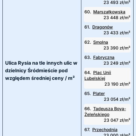
23 493 zł/m²
60.
Marszałkowska
23 448 zł/m²
61.
Dragonów
23 433 zł/m²
62.
Smolna
23 390 zł/m²
63.
Fabryczna
Ulica Rysia na tle innych ulic w
23 249 zł/m²
dzielnicy Śródmieście pod
64.
Plac Unii
względem średniej ceny / m²
Lubelskiej
23 190 zł/m²
65.
Plater
23 054 zł/m²
66.
Tadeusza Boya-
Żeleńskiego
23 047 zł/m²
67.
Przechodnia
23 000 zł/m²