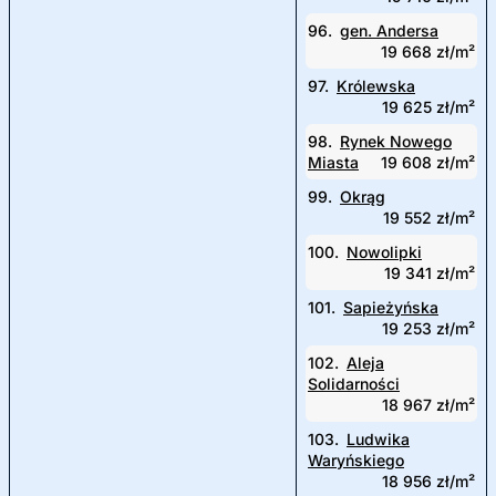
96.
gen. Andersa
19 668 zł/m²
97.
Królewska
19 625 zł/m²
98.
Rynek Nowego
Miasta
19 608 zł/m²
99.
Okrąg
19 552 zł/m²
100.
Nowolipki
19 341 zł/m²
101.
Sapieżyńska
19 253 zł/m²
102.
Aleja
Solidarności
18 967 zł/m²
103.
Ludwika
Waryńskiego
18 956 zł/m²