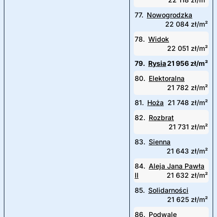
77.
Nowogrodzka
22 084 zł/m²
78.
Widok
22 051 zł/m²
79.
Rysia
21 956 zł/m²
80.
Elektoralna
21 782 zł/m²
81.
Hoża
21 748 zł/m²
82.
Rozbrat
21 731 zł/m²
83.
Sienna
21 643 zł/m²
84.
Aleja Jana Pawła
II
21 632 zł/m²
85.
Solidarności
21 625 zł/m²
86.
Podwale