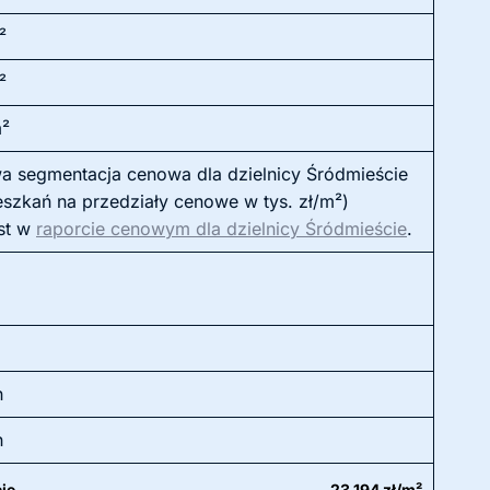
²
²
m²
a segmentacja cenowa dla dzielnicy Śródmieście
eszkań na przedziały cenowe w tys. zł/m²)
st w
raporcie cenowym dla dzielnicy Śródmieście
.
h
h
ie
23 194 zł/m²