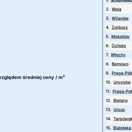
2.
Wola
3.
Wilanów
4.
Żoliborz
5.
Mokotów
6.
Ochota
7.
Włochy
8.
Bemowo
9.
Praga-Pół
 względem średniej ceny / m²
10.
Ursynów
11.
Praga-Po
12.
Bielany
13.
Ursus
14.
Targówe
15.
Białołęka