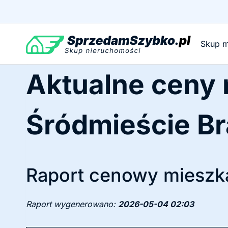
Przejdź
do
treści
Skup m
Aktualne ceny
Śródmieście B
Raport cenowy mieszka
Raport wygenerowano:
2026-05-04 02:03