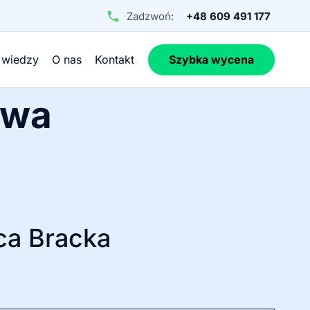
Zadzwoń:
+48 609 491 177
 wiedzy
O nas
Kontakt
Szybka wycena
awa
ca Bracka