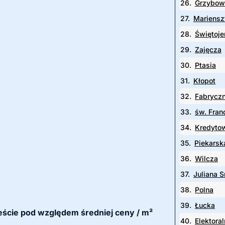
26.
Grzybow
27.
Mariensz
28.
Świętoje
29.
Zajęcza
30.
Ptasia
31.
Kłopot
32.
Fabrycz
33.
św. Fran
34.
Kredyto
35.
Piekarsk
36.
Wilcza
37.
Juliana 
38.
Polna
39.
Łucka
mieście pod względem średniej ceny / m²
40.
Elektora