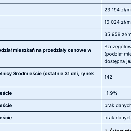
23 194 zł/m
16 024 zł/m
35 958 zł/
Szczegółow
odział mieszkań na przedziały cenowe w
(podział mi
dostępna je
nicy Śródmieście (ostatnie 31 dni, rynek
142
ieście
-1,9%
ieście
brak danyc
ieście
brak danyc
1.
Śródmieśc