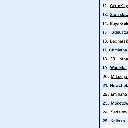
12.
Górnoślą
13.
Stanisła
14.
Boya-Żel
15.
Tadeusza
16.
Bednars
17.
Chmielna
18.
29 Listo
19.
Warecka
20.
Mikołaja
21.
Nowolipk
22.
Emiliana
23.
Mokoto
24.
Sędziow
25.
Kaliska