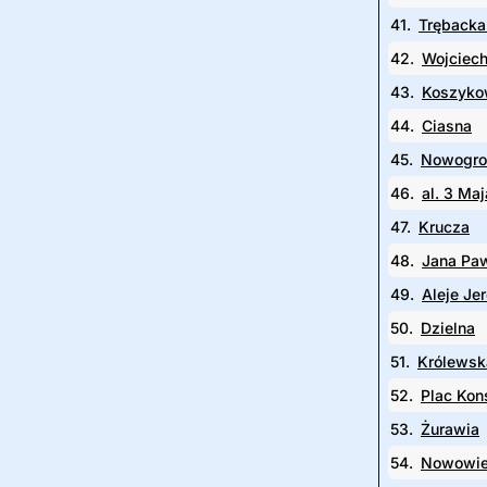
41.
Trębacka
42.
Wojciech
43.
Koszyko
44.
Ciasna
45.
Nowogro
46.
al. 3 Maj
47.
Krucza
48.
Jana Paw
49.
Aleje Je
50.
Dzielna
51.
Królewsk
52.
Plac Kons
53.
Żurawia
54.
Nowowie