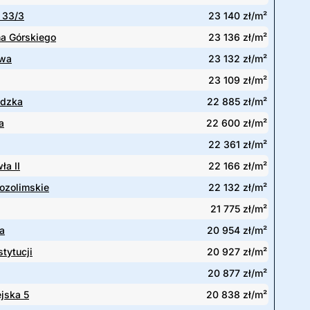
 33/3
23 140 zł/m²
a Górskiego
23 136 zł/m²
wa
23 132 zł/m²
23 109 zł/m²
dzka
22 885 zł/m²
a
22 600 zł/m²
22 361 zł/m²
ła II
22 166 zł/m²
rozolimskie
22 132 zł/m²
21 775 zł/m²
a
20 954 zł/m²
tytucji
20 927 zł/m²
20 877 zł/m²
jska 5
20 838 zł/m²