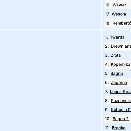
16.
Wawer
17.
Wesoła
18.
Rembert
1.
Twarda
2.
Drewnian
3.
Złota
4.
Kopernika
5.
Bagno
6.
Zagórna
7.
Leona Kru
8.
Poznańsk
9.
Kubusia P
10.
Bagno 2
11.
Bracka