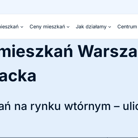
ieszkań
Ceny mieszkań
Jak działamy
Centrum
 mieszkań Warsz
racka
ń na rynku wtórnym – uli