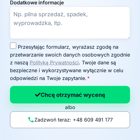
Dodatkowe informacje
Z
Przesyłając formularz, wyrażasz zgodę na
g
przetwarzanie swoich danych osobowych zgodnie
o
z naszą
Polityką Prywatności
. Twoje dane są
d
bezpieczne i wykorzystywane wyłącznie w celu
a
odpowiedzi na Twoje zapytanie.
*
n
a
Chcę otrzymać wycenę
p
albo
o
li
Zadzwoń teraz: +48 609 491 177
t
y
k