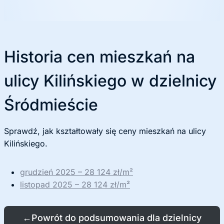
ę
Historia cen mieszkań na
ulicy Kilińskiego w dzielnicy
Śródmieście
Sprawdź, jak kształtowały się ceny mieszkań na ulicy
Kilińskiego.
grudzień 2025 – 28 124 zł/m²
listopad 2025 – 28 124 zł/m²
←
Powrót do podsumowania dla dzielnicy