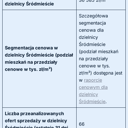
36 585 zł/m²
dzielnicy Śródmieście
Szczegółowa
segmentacja
cenowa dla
dzielnicy
Śródmieście
Segmentacja cenowa w
(podział mieszkań
dzielnicy Śródmieście (podział
na przedziały
mieszkań na przedziały
cenowe w tys.
cenowe w tys. zł/m²)
zł/m²) dostępna jest
w
raporcie
cenowym dla
dzielnicy
Śródmieście
.
Liczba przeanalizowanych
ofert sprzedaży w dzielnicy
66
Śródmieście (ostatnie 31 dni,