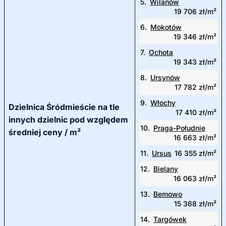
5.
Wilanów
19 706 zł/m²
6.
Mokotów
19 346 zł/m²
7.
Ochota
19 343 zł/m²
8.
Ursynów
17 782 zł/m²
9.
Włochy
Dzielnica Śródmieście na tle
17 410 zł/m²
innych dzielnic pod względem
10.
Praga-Południe
średniej ceny / m²
16 663 zł/m²
11.
Ursus
16 355 zł/m²
12.
Bielany
16 063 zł/m²
13.
Bemowo
15 368 zł/m²
14.
Targówek