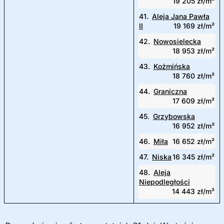
19 205 zł/m²
41.
Aleja Jana Pawła
II
19 169 zł/m²
42.
Nowosielecka
18 953 zł/m²
43.
Koźmińska
18 760 zł/m²
44.
Graniczna
17 609 zł/m²
45.
Grzybowska
16 952 zł/m²
46.
Miła
16 652 zł/m²
47.
Niska
16 345 zł/m²
48.
Aleja
Niepodległości
14 443 zł/m²