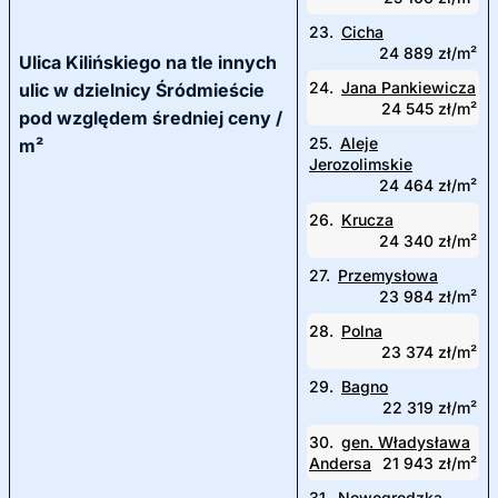
23.
Cicha
24 889 zł/m²
Ulica Kilińskiego na tle innych
24.
Jana Pankiewicza
ulic w dzielnicy Śródmieście
24 545 zł/m²
pod względem średniej ceny /
25.
Aleje
m²
Jerozolimskie
24 464 zł/m²
26.
Krucza
24 340 zł/m²
27.
Przemysłowa
23 984 zł/m²
28.
Polna
23 374 zł/m²
29.
Bagno
22 319 zł/m²
30.
gen. Władysława
Andersa
21 943 zł/m²
31.
Nowogrodzka