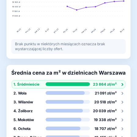
18 500 zł
18 000 zł
17 500 zł
17 000 zł
sie 25
paź 25
lis 25
wrz 25
gru 25
sty 26
mar 26
cze 26
lut 26
kwi 26
maj 26
lip 26
Brak punktu w niektórych miesiącach oznacza brak
wystarczającej liczby ofert.
Średnia cena za m² w dzielnicach Warszawa
›
1. Śródmieście
23 864 zł/m²
›
2. Wola
21 091 zł/m²
›
3. Wilanów
20 518 zł/m²
›
4. Żoliborz
20 039 zł/m²
›
5. Mokotów
19 338 zł/m²
›
6. Ochota
18 707 zł/m²