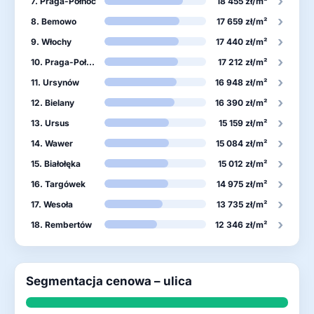
›
7. Praga-Północ
18 455 zł/m²
›
8. Bemowo
17 659 zł/m²
›
9. Włochy
17 440 zł/m²
›
10. Praga-Południe
17 212 zł/m²
›
11. Ursynów
16 948 zł/m²
›
12. Bielany
16 390 zł/m²
›
13. Ursus
15 159 zł/m²
›
14. Wawer
15 084 zł/m²
›
15. Białołęka
15 012 zł/m²
›
16. Targówek
14 975 zł/m²
›
17. Wesoła
13 735 zł/m²
›
18. Rembertów
12 346 zł/m²
Segmentacja cenowa – ulica