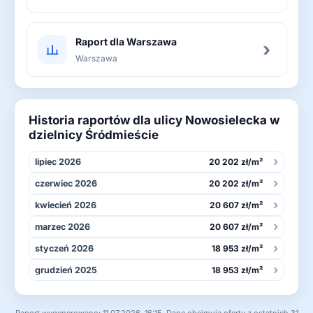
Raport dla Warszawa
›
Warszawa
Historia raportów dla ulicy Nowosielecka w
dzielnicy Śródmieście
›
lipiec 2026
20 202 zł/m²
›
czerwiec 2026
20 202 zł/m²
›
kwiecień 2026
20 607 zł/m²
›
marzec 2026
20 607 zł/m²
›
styczeń 2026
18 953 zł/m²
›
grudzień 2025
18 953 zł/m²
Raport wygenerowano: 11.07.2026, 16:15. Dane obejmują oferty z ostatnich 31