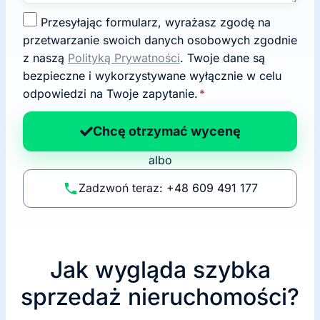
Z
Przesyłając formularz, wyrażasz zgodę na
g
przetwarzanie swoich danych osobowych zgodnie
o
z naszą
Polityką Prywatności
. Twoje dane są
d
bezpieczne i wykorzystywane wyłącznie w celu
a
odpowiedzi na Twoje zapytanie.
*
n
a
Chcę otrzymać wycenę
p
albo
o
li
Zadzwoń teraz: +48 609 491 177
t
y
k
ę
Jak wygląda szybka
sprzedaż nieruchomości?