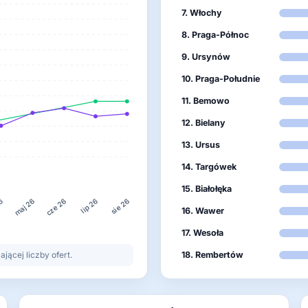
7. Włochy
8. Praga-Północ
9. Ursynów
10. Praga-Południe
11. Bemowo
12. Bielany
13. Ursus
14. Targówek
15. Białołęka
26
lip 26
maj 26
cze 26
sie 26
16. Wawer
17. Wesoła
ącej liczby ofert.
18. Rembertów