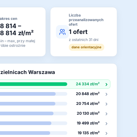
Liczba
akres cen
przeanalizowanych
ofert
18 814 –
1 ofert
18 814 zł/m²
z ostatnich 31 dni
in – max, przy małej
róbie ostrożnie
dane orientacyjne
dzielnicach Warszawa
›
24 334 zł/m²
›
20 848 zł/m²
›
20 754 zł/m²
›
20 130 zł/m²
›
19 499 zł/m²
›
19 135 zł/m²