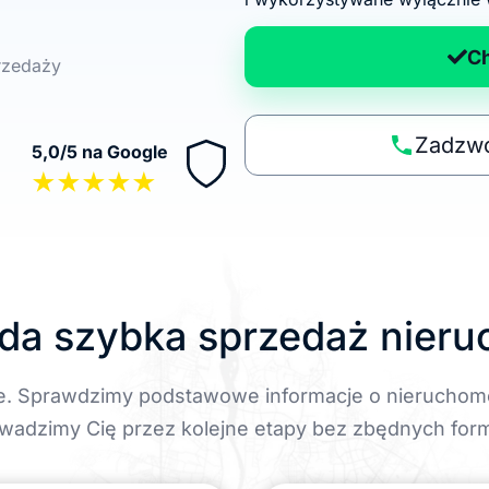
d
a
C
przedaży
n
a
p
Zadzwo
5,0/5 na Google
o
★★★★★
li
t
y
k
ę
da szybka sprzedaż nier
e. Sprawdzimy podstawowe informacje o nieruchom
wadzimy Cię przez kolejne etapy bez zbędnych form