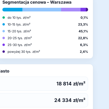
Segmentacja cenowa – Warszawa
do 10 tys. zł/m²
0,1%
10-15 tys. zł/m²
23,3%
15-20 tys. zł/m²
45,1%
20-25 tys. zł/m²
22,8%
25-30 tys. zł/m²
6,3%
powyżej 30 tys. zł/m²
2,4%
iasto
18 814 zł/m²
24 334 zł/m²