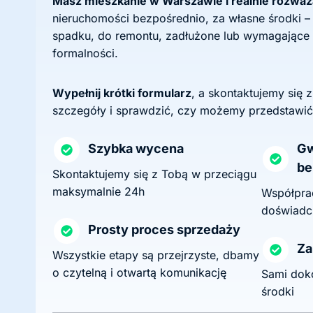
Masz mieszkanie w Warszawie i realnie rozwa
nieruchomości bezpośrednio, za własne środki –
spadku, do remontu, zadłużone lub wymagające
formalności.
Wypełnij krótki formularz
, a skontaktujemy się 
szczegóły i sprawdzić, czy możemy przedstawić
Szybka wycena
Gw
be
Skontaktujemy się z Tobą w przeciągu
maksymalnie 24h
Współprac
doświadc
Prosty proces sprzedaży
Za
Wszystkie etapy są przejrzyste, dbamy
o czytelną i otwartą komunikację
Sami dok
środki