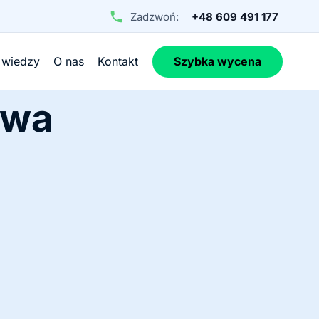
Zadzwoń:
+48 609 491 177
 wiedzy
O nas
Kontakt
Szybka wycena
awa