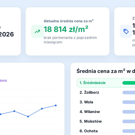
Z
Aktualna średnia cena za m²
18 814 zł/m²
u
 2026
brak porównania z poprzednim
m
miesiącem
p
Średnia cena za m² w 
zawa
1. Śródmieście
2. Żoliborz
3. Wola
4. Wilanów
5. Mokotów
6. Ochota