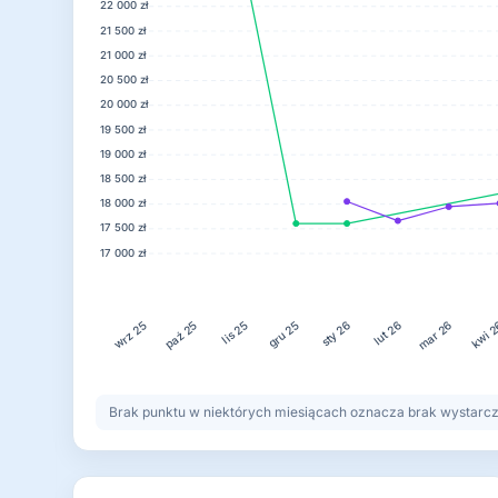
22 000 zł
21 500 zł
21 000 zł
20 500 zł
20 000 zł
19 500 zł
19 000 zł
18 500 zł
18 000 zł
17 500 zł
17 000 zł
lis 25
gru 25
lut 26
kwi 
paź 25
sty 26
mar 26
wrz 25
Brak punktu w niektórych miesiącach oznacza brak wystarczaj