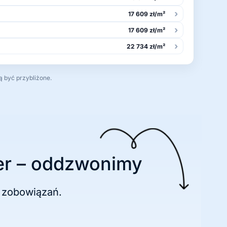
›
17 609 zł/m²
›
17 609 zł/m²
›
22 734 zł/m²
ą być przybliżone.
r – oddzwonimy
 zobowiązań.