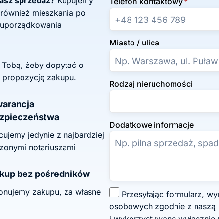
żasz sprzedaż?
Kupujemy
Telefon kontaktowy
*
 również mieszkania po
 uporządkowania
Miasto / ulica
z Tobą, żeby dopytać o
 propozycję zakupu.
Rodzaj nieruchomości
arancja
zpieczeństwa
Dodatkowe informacje
ujemy jedynie z najbardziej
zonymi notariuszami
kup bez pośredników
onujemy zakupu, za własne
Z
Przesyłając formularz, wyrażasz zgodę na przetwarzanie swoich danych
g
osobowych zgodnie z naszą
o
i wykorzystywane wyłącznie 