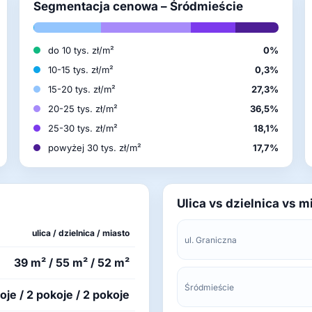
Segmentacja cenowa – Śródmieście
do 10 tys. zł/m²
0%
10-15 tys. zł/m²
0,3%
15-20 tys. zł/m²
27,3%
20-25 tys. zł/m²
36,5%
25-30 tys. zł/m²
18,1%
powyżej 30 tys. zł/m²
17,7%
Ulica vs dzielnica vs m
ulica / dzielnica / miasto
ul. Graniczna
39 m² / 55 m² / 52 m²
Śródmieście
oje / 2 pokoje / 2 pokoje