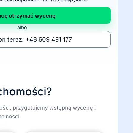
hcę otrzymać wycenę
albo
ń teraz: +48 609 491 177
uchomości?
ości, przygotujemy wstępną wycenę i
alności.