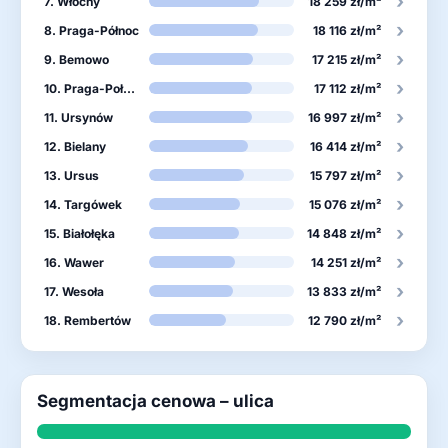
›
7. Włochy
18 259 zł/m²
›
8. Praga-Północ
18 116 zł/m²
›
9. Bemowo
17 215 zł/m²
›
10. Praga-Południe
17 112 zł/m²
›
11. Ursynów
16 997 zł/m²
›
12. Bielany
16 414 zł/m²
›
13. Ursus
15 797 zł/m²
›
14. Targówek
15 076 zł/m²
›
15. Białołęka
14 848 zł/m²
›
16. Wawer
14 251 zł/m²
›
17. Wesoła
13 833 zł/m²
›
18. Rembertów
12 790 zł/m²
Segmentacja cenowa – ulica