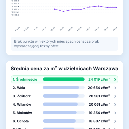
19 500 zł
19 000 zł
18 500 zł
18 000 zł
17 500 zł
17 000 zł
wrz 25
lis 25
gru 25
paź 25
lut 26
kwi 26
lip 26
sty 26
mar 26
maj 26
cze 26
sie 26
Brak punktu w niektórych miesiącach oznacza brak
wystarczającej liczby ofert.
Średnia cena za m² w dzielnicach Warszawa
›
1. Śródmieście
24 019 zł/m²
›
2. Wola
20 654 zł/m²
›
3. Żoliborz
20 581 zł/m²
›
4. Wilanów
20 051 zł/m²
›
5. Mokotów
19 354 zł/m²
›
6. Ochota
18 807 zł/m²