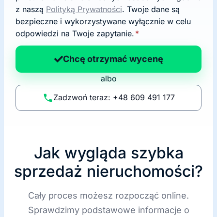
o
z naszą
Polityką Prywatności
. Twoje dane są
d
bezpieczne i wykorzystywane wyłącznie w celu
a
odpowiedzi na Twoje zapytanie.
*
n
a
Chcę otrzymać wycenę
p
albo
o
li
Zadzwoń teraz: +48 609 491 177
t
y
k
ę
Jak wygląda szybka
sprzedaż nieruchomości?
Cały proces możesz rozpocząć online.
Sprawdzimy podstawowe informacje o