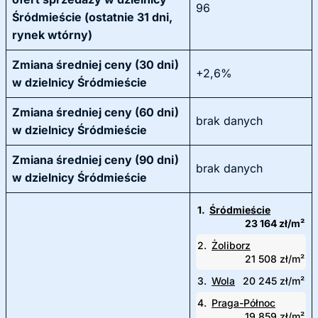
96
Śródmieście (ostatnie 31 dni,
rynek wtórny)
Zmiana średniej ceny (30 dni)
+2,6%
w dzielnicy Śródmieście
Zmiana średniej ceny (60 dni)
brak danych
w dzielnicy Śródmieście
Zmiana średniej ceny (90 dni)
brak danych
w dzielnicy Śródmieście
1.
Śródmieście
23 164 zł/m²
2.
Żoliborz
21 508 zł/m²
3.
Wola
20 245 zł/m²
4.
Praga-Północ
19 859 zł/m²