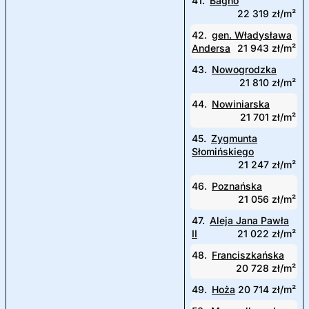
41.
Bagno
22 319 zł/m²
42.
gen. Władysława
Andersa
21 943 zł/m²
43.
Nowogrodzka
21 810 zł/m²
44.
Nowiniarska
21 701 zł/m²
45.
Zygmunta
Słomińskiego
21 247 zł/m²
46.
Poznańska
21 056 zł/m²
47.
Aleja Jana Pawła
II
21 022 zł/m²
48.
Franciszkańska
20 728 zł/m²
49.
Hoża
20 714 zł/m²