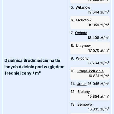
5.
Wilanów
19 544 zł/m²
6.
Mokotów
19 159 zł/m²
7.
Ochota
18 408 zł/m²
8.
Ursynów
17 570 zł/m²
9.
Włochy
Dzielnica Śródmieście na tle
17 264 zł/m²
innych dzielnic pod względem
10.
Praga-Południe
średniej ceny / m²
16 881 zł/m²
11.
Ursus
16 045 zł/m²
12.
Bielany
15 854 zł/m²
13.
Bemowo
15 335 zł/m²