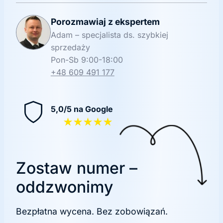
Porozmawiaj z ekspertem
Adam – specjalista ds. szybkiej
sprzedaży
Pon-Sb 9:00-18:00
+48 609 491 177
5,0/5 na Google
★★★★★
Zostaw numer –
oddzwonimy
Bezpłatna wycena. Bez zobowiązań.