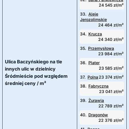
24 545 zł/m²
33.
Aleje
Jerozolimskie
24 464 zł/m²
34.
Krucza
24 340 zł/m²
35.
Przemysłowa
23 984 zł/m²
Ulica Baczyńskiego na tle
36.
Plater
23 585 zł/m²
innych ulic w dzielnicy
Śródmieście pod względem
37.
Polna
23 374 zł/m²
średniej ceny / m²
38.
Fabryczna
23 041 zł/m²
39.
Żurawia
22 789 zł/m²
40.
Dragonów
22 376 zł/m²