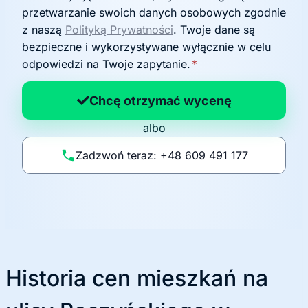
g
przetwarzanie swoich danych osobowych zgodnie
o
z naszą
Polityką Prywatności
. Twoje dane są
d
bezpieczne i wykorzystywane wyłącznie w celu
a
odpowiedzi na Twoje zapytanie.
*
n
a
Chcę otrzymać wycenę
p
albo
o
li
Zadzwoń teraz: +48 609 491 177
t
y
k
ę
Historia cen mieszkań na