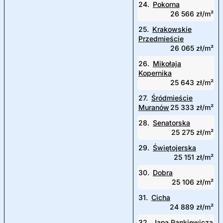
24.
Pokorna
26 566 zł/m²
25.
Krakowskie
Przedmieście
26 065 zł/m²
26.
Mikołaja
Kopernika
25 643 zł/m²
27.
Śródmieście
Muranów
25 333 zł/m²
28.
Senatorska
25 275 zł/m²
29.
Świętojerska
25 151 zł/m²
30.
Dobra
25 106 zł/m²
31.
Cicha
24 889 zł/m²
32.
Jana Pankiewicza