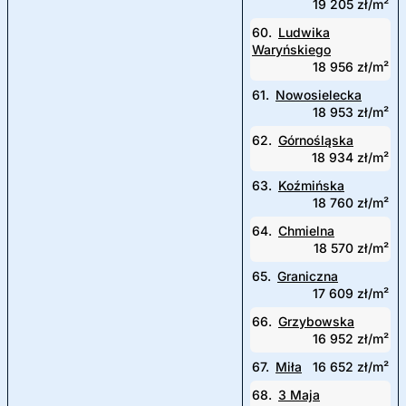
19 205 zł/m²
60.
Ludwika
Waryńskiego
18 956 zł/m²
61.
Nowosielecka
18 953 zł/m²
62.
Górnośląska
18 934 zł/m²
63.
Koźmińska
18 760 zł/m²
64.
Chmielna
18 570 zł/m²
65.
Graniczna
17 609 zł/m²
66.
Grzybowska
16 952 zł/m²
67.
Miła
16 652 zł/m²
68.
3 Maja