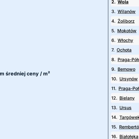
2.
Wola
3.
Wilanów
4.
Żoliborz
5.
Mokotów
6.
Włochy
7.
Ochota
8.
Praga-Pół
9.
Bemowo
em średniej ceny / m²
10.
Ursynów
11.
Praga-Po
12.
Bielany
13.
Ursus
14.
Targówe
15.
Rembert
16.
Białołęka