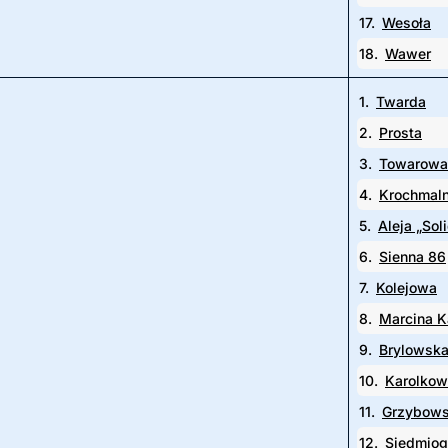
17.
Wesoła
18.
Wawer
1.
Twarda
2.
Prosta
3.
Towarowa
4.
Krochmal
5.
Aleja „Sol
6.
Sienna 86
7.
Kolejowa
8.
Marcina K
9.
Brylowsk
10.
Karolko
11.
Grzybow
12.
Siedmiog