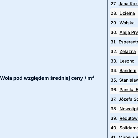
27.
Jana Kaz
28.
Dzielna
29.
Wolska
30.
Aleja Pr
31.
Esperant
32.
Żelazna
33.
Leszno
34.
Banderii
cy Wola pod względem średniej ceny / m²
35.
Stanisła
36.
Pańska 
37.
Józefa S
38.
Nowolip
39.
Redutow
40.
Solidarn
41.
Mirów / B