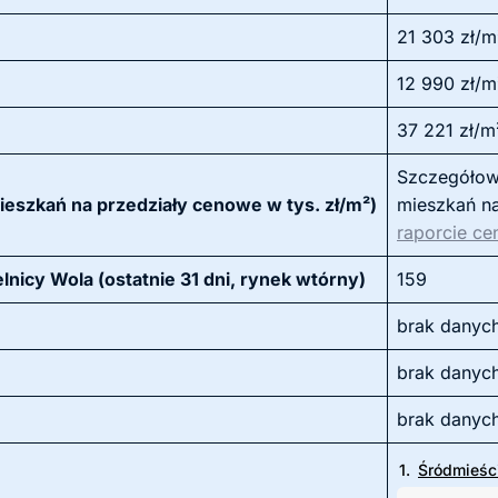
21 303 zł/m
12 990 zł/m
37 221 zł/m
Szczegółowa
ieszkań na przedziały cenowe w tys. zł/m²)
mieszkań na
raporcie ce
nicy Wola (ostatnie 31 dni, rynek wtórny)
159
brak danyc
brak danyc
brak danyc
1.
Śródmieśc