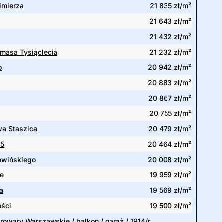
imierza
21 835 zł/m²
21 643 zł/m²
21 432 zł/m²
ymasa Tysiąclecia
21 232 zł/m²
o
20 942 zł/m²
20 883 zł/m²
20 867 zł/m²
20 755 zł/m²
wa Staszica
20 479 zł/m²
55
20 464 zł/m²
owińskiego
20 008 zł/m²
ie
19 959 zł/m²
a
19 569 zł/m²
ości
19 500 zł/m²
rowary Warszawskie / balkon / garaż / 1914/r.