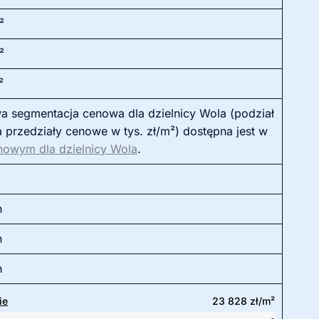
²
²
²
 segmentacja cenowa dla dzielnicy Wola (podział
 przedziały cenowe w tys. zł/m²) dostępna jest w
nowym dla dzielnicy Wola
.
h
h
h
ie
23 828 zł/m²