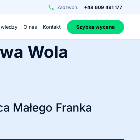
Zadzwoń:
+48 609 491 177
 wiedzy
O nas
Kontakt
Szybka wycena
awa Wola
ca Małego Franka