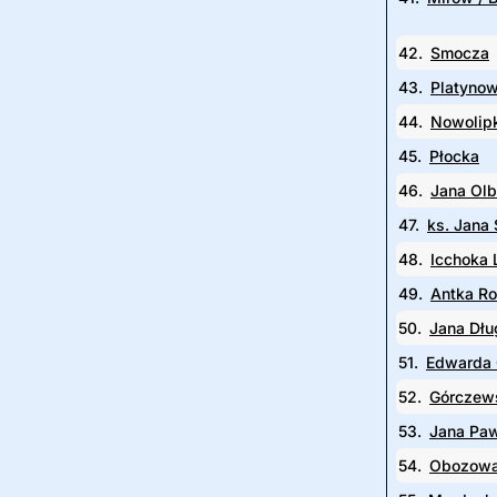
42.
Smocza
43.
Platyno
44.
Nowolip
45.
Płocka
46.
Jana Olb
47.
ks. Jana 
48.
Icchoka 
49.
Antka R
50.
Jana Dłu
51.
Edwarda 
52.
Górczew
53.
Jana Paw
54.
Obozow