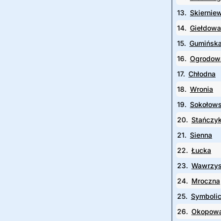
13.
Skiernie
14.
Giełdowa
15.
Gumińsk
16.
Ogrodow
17.
Chłodna
18.
Wronia
19.
Sokołow
20.
Stańczy
21.
Sienna
22.
Łucka
23.
Wawrzy
24.
Mroczna
25.
Symboli
26.
Okopow