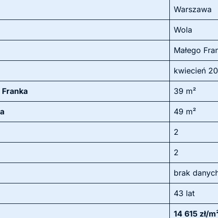
Warszawa
Wola
Małego Fra
kwiecień 2
 Franka
39 m²
la
49 m²
2
2
brak danyc
43 lat
14 615 zł/m