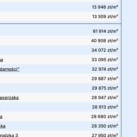
13 946 zł/m²
13 509 zł/m²
61 914 zł/m²
40 908 zł/m²
34 072 zł/m²
na
33 095 zł/m²
idarności”
32 974 zł/m²
29 887 zł/m²
29 875 zł/m²
asprzaka
28 947 zł/m²
a
28 913 zł/m²
wa
28 680 zł/m²
ska
28 350 zł/m²
rodzka 3
27 950 zł/m²