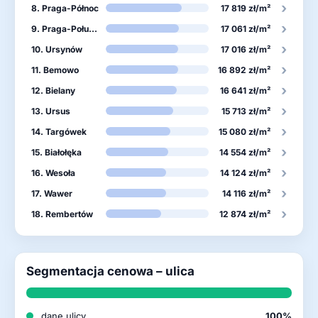
›
8. Praga-Północ
17 819 zł/m²
›
9. Praga-Południe
17 061 zł/m²
›
10. Ursynów
17 016 zł/m²
›
11. Bemowo
16 892 zł/m²
›
12. Bielany
16 641 zł/m²
›
13. Ursus
15 713 zł/m²
›
14. Targówek
15 080 zł/m²
›
15. Białołęka
14 554 zł/m²
›
16. Wesoła
14 124 zł/m²
›
17. Wawer
14 116 zł/m²
›
18. Rembertów
12 874 zł/m²
Segmentacja cenowa – ulica
dane ulicy
100%