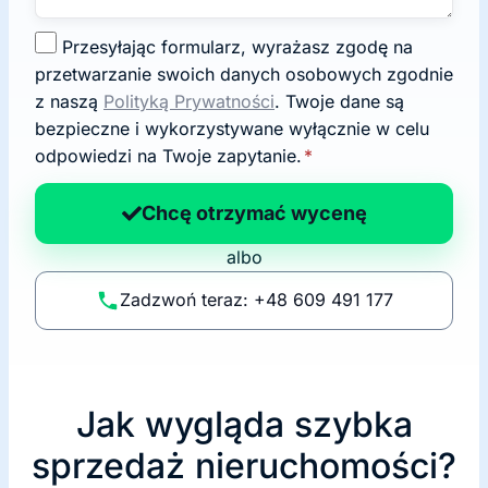
Z
Przesyłając formularz, wyrażasz zgodę na
g
przetwarzanie swoich danych osobowych zgodnie
o
z naszą
Polityką Prywatności
. Twoje dane są
d
bezpieczne i wykorzystywane wyłącznie w celu
a
odpowiedzi na Twoje zapytanie.
*
n
a
Chcę otrzymać wycenę
p
albo
o
li
Zadzwoń teraz: +48 609 491 177
t
y
k
ę
Jak wygląda szybka
sprzedaż nieruchomości?