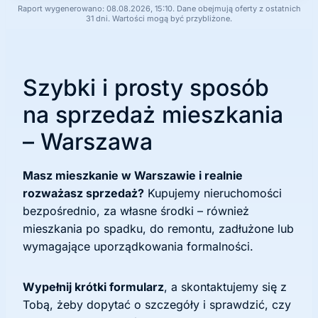
Raport wygenerowano: 08.08.2026, 15:10. Dane obejmują oferty z ostatnich
31 dni. Wartości mogą być przybliżone.
Szybki i prosty sposób
na sprzedaż mieszkania
– Warszawa
Masz mieszkanie w Warszawie i realnie
rozważasz sprzedaż?
Kupujemy nieruchomości
bezpośrednio, za własne środki – również
mieszkania po spadku, do remontu, zadłużone lub
wymagające uporządkowania formalności.
Wypełnij krótki formularz
, a skontaktujemy się z
Tobą, żeby dopytać o szczegóły i sprawdzić, czy