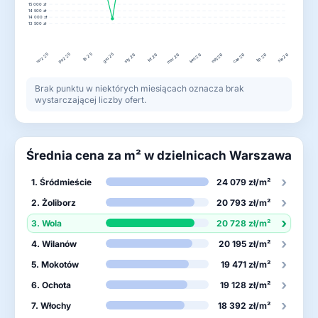
15 000 zł
14 500 zł
14 000 zł
13 500 zł
wrz 25
lis 25
gru 25
paź 25
lut 26
kwi 26
lip 26
sty 26
mar 26
maj 26
cze 26
sie 26
Brak punktu w niektórych miesiącach oznacza brak
wystarczającej liczby ofert.
Średnia cena za m² w dzielnicach Warszawa
›
1. Śródmieście
24 079 zł/m²
›
2. Żoliborz
20 793 zł/m²
›
3. Wola
20 728 zł/m²
›
4. Wilanów
20 195 zł/m²
›
5. Mokotów
19 471 zł/m²
›
6. Ochota
19 128 zł/m²
›
7. Włochy
18 392 zł/m²