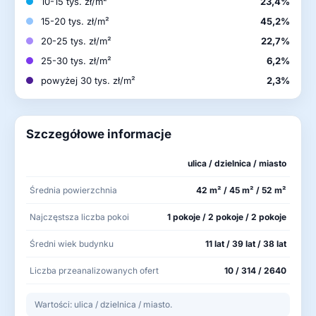
10-15 tys. zł/m²
23,4%
15-20 tys. zł/m²
45,2%
20-25 tys. zł/m²
22,7%
25-30 tys. zł/m²
6,2%
powyżej 30 tys. zł/m²
2,3%
Szczegółowe informacje
ulica / dzielnica / miasto
Średnia powierzchnia
42 m² / 45 m² / 52 m²
Najczęstsza liczba pokoi
1 pokoje / 2 pokoje / 2 pokoje
Średni wiek budynku
11 lat / 39 lat / 38 lat
Liczba przeanalizowanych ofert
10 / 314 / 2640
Wartości: ulica / dzielnica / miasto.