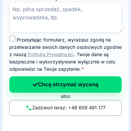
Z
Przesyłając formularz, wyrażasz zgodę na
g
przetwarzanie swoich danych osobowych zgodnie
o
z naszą
Polityką Prywatności
. Twoje dane są
d
bezpieczne i wykorzystywane wyłącznie w celu
a
odpowiedzi na Twoje zapytanie.
*
n
a
Chcę otrzymać wycenę
p
albo
o
li
Zadzwoń teraz: +48 609 491 177
t
y
k