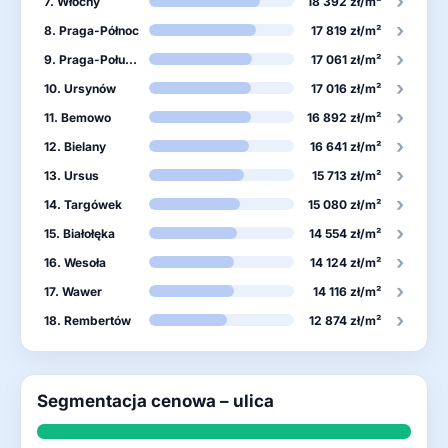
›
7. Włochy
18 392 zł/m²
›
8. Praga-Północ
17 819 zł/m²
›
9. Praga-Południe
17 061 zł/m²
›
10. Ursynów
17 016 zł/m²
›
11. Bemowo
16 892 zł/m²
›
12. Bielany
16 641 zł/m²
›
13. Ursus
15 713 zł/m²
›
14. Targówek
15 080 zł/m²
›
15. Białołęka
14 554 zł/m²
›
16. Wesoła
14 124 zł/m²
›
17. Wawer
14 116 zł/m²
›
18. Rembertów
12 874 zł/m²
Segmentacja cenowa – ulica