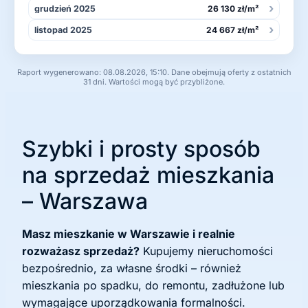
›
grudzień 2025
26 130 zł/m²
›
listopad 2025
24 667 zł/m²
Raport wygenerowano: 08.08.2026, 15:10. Dane obejmują oferty z ostatnich
31 dni. Wartości mogą być przybliżone.
Szybki i prosty sposób
na sprzedaż mieszkania
– Warszawa
Masz mieszkanie w Warszawie i realnie
rozważasz sprzedaż?
Kupujemy nieruchomości
bezpośrednio, za własne środki – również
mieszkania po spadku, do remontu, zadłużone lub
wymagające uporządkowania formalności.