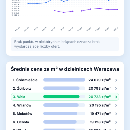
20 500 zł
20 000 zł
19 500 zł
19 000 zł
18 500 zł
18 000 zł
17 500 zł
17 000 zł
wrz 25
lis 25
gru 25
paź 25
lut 26
kwi 26
lip 26
sty 26
mar 26
maj 26
cze 26
sie 26
Brak punktu w niektórych miesiącach oznacza brak
wystarczającej liczby ofert.
Średnia cena za m² w dzielnicach Warszawa
›
1. Śródmieście
24 079 zł/m²
›
2. Żoliborz
20 793 zł/m²
›
3. Wola
20 728 zł/m²
›
4. Wilanów
20 195 zł/m²
›
5. Mokotów
19 471 zł/m²
›
6. Ochota
19 128 zł/m²