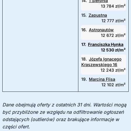
14.
1 Sierpnia
13 784 zł/m²
15.
Zapustna
12 777 zł/m²
16.
Astronautów
12 672 zł/m²
17.
Franciszka Hynka
12 530 zł/m²
18.
Józefa Ignacego
Kraszewskiego 16
12 243 zł/m²
19.
Marcina Flisa
12 102 zł/m²
Dane obejmują oferty z ostatnich 31 dni. Wartości mogą
być przybliżone ze względu na odfiltrowanie ogłoszeń
odstających (outlierów) oraz brakujące informacje w
części ofert.