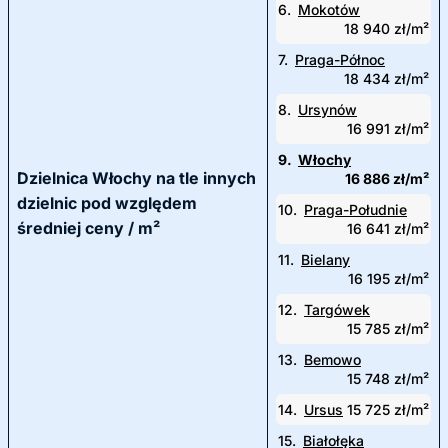
6.
Mokotów
18 940 zł/m²
7.
Praga-Północ
18 434 zł/m²
8.
Ursynów
16 991 zł/m²
9.
Włochy
Dzielnica Włochy na tle innych
16 886 zł/m²
dzielnic pod względem
10.
Praga-Południe
średniej ceny / m²
16 641 zł/m²
11.
Bielany
16 195 zł/m²
12.
Targówek
15 785 zł/m²
13.
Bemowo
15 748 zł/m²
14.
Ursus
15 725 zł/m²
15.
Białołęka