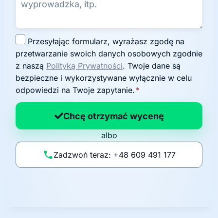
Z
Przesyłając formularz, wyrażasz zgodę na
g
przetwarzanie swoich danych osobowych zgodnie
o
z naszą
Polityką Prywatności
. Twoje dane są
d
bezpieczne i wykorzystywane wyłącznie w celu
a
odpowiedzi na Twoje zapytanie.
*
n
a
Chcę otrzymać wycenę
p
albo
o
li
Zadzwoń teraz: +48 609 491 177
t
y
k
ę