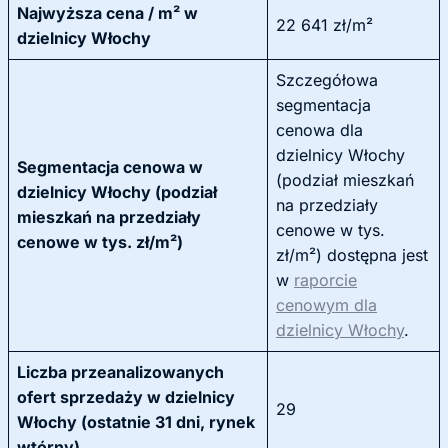
Najwyższa cena / m² w
22 641 zł/m²
dzielnicy Włochy
Szczegółowa
segmentacja
cenowa dla
dzielnicy Włochy
Segmentacja cenowa w
(podział mieszkań
dzielnicy Włochy (podział
na przedziały
mieszkań na przedziały
cenowe w tys.
cenowe w tys. zł/m²)
zł/m²) dostępna jest
w
raporcie
cenowym dla
dzielnicy Włochy
.
Liczba przeanalizowanych
ofert sprzedaży w dzielnicy
29
Włochy (ostatnie 31 dni, rynek
wtórny)