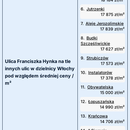
6.
Jutrzenki
17 875 zł/m²
7.
Aleje Jerozolimskie
17 839 zł/m²
8.
Budki
Szczęśliwickie
17 627 zł/m²
9.
Strubiczów
Ulica Franciszka Hynka na tle
17 573 zł/m²
innych ulic w dzielnicy Włochy
10.
Instalatorów
pod względem średniej ceny /
17 378 zł/m²
m²
11.
Obywatelska
15 000 zł/m²
12.
Łopuszańska
14 990 zł/m²
13.
Krańcowa
14 706 zł/m²