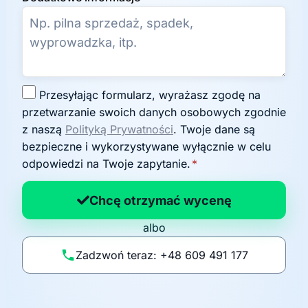
Z
Przesyłając formularz, wyrażasz zgodę na
g
przetwarzanie swoich danych osobowych zgodnie
o
z naszą
Polityką Prywatności
. Twoje dane są
d
bezpieczne i wykorzystywane wyłącznie w celu
a
odpowiedzi na Twoje zapytanie.
*
n
a
Chcę otrzymać wycenę
p
albo
o
li
Zadzwoń teraz: +48 609 491 177
t
y
k