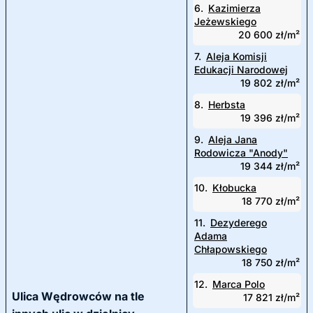
6.
Kazimierza
Jeżewskiego
20 600 zł/m²
7.
Aleja Komisji
Edukacji Narodowej
19 802 zł/m²
8.
Herbsta
19 396 zł/m²
9.
Aleja Jana
Rodowicza "Anody"
19 344 zł/m²
10.
Kłobucka
18 770 zł/m²
11.
Dezyderego
Adama
Chłapowskiego
18 750 zł/m²
12.
Marca Polo
Ulica Wędrowców na tle
17 821 zł/m²