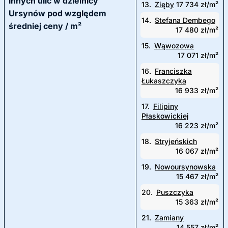
innych ulic w dzielnicy
13.
Zięby
17 734 zł/m²
Ursynów pod względem
14.
Stefana Dembego
średniej ceny / m²
17 480 zł/m²
15.
Wąwozowa
17 071 zł/m²
16.
Franciszka
Łukaszczyka
16 933 zł/m²
17.
Filipiny
Płaskowickiej
16 223 zł/m²
18.
Stryjeńskich
16 067 zł/m²
19.
Nowoursynowska
15 467 zł/m²
20.
Puszczyka
15 363 zł/m²
21.
Zamiany
14 557 zł/m²