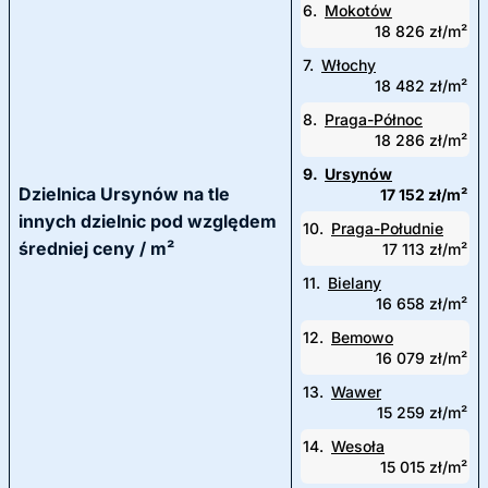
6.
Mokotów
18 826 zł/m²
7.
Włochy
18 482 zł/m²
8.
Praga-Północ
18 286 zł/m²
9.
Ursynów
Dzielnica Ursynów na tle
17 152 zł/m²
innych dzielnic pod względem
10.
Praga-Południe
średniej ceny / m²
17 113 zł/m²
11.
Bielany
16 658 zł/m²
12.
Bemowo
16 079 zł/m²
13.
Wawer
15 259 zł/m²
14.
Wesoła
15 015 zł/m²