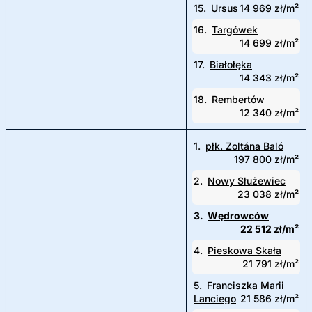
15.
Ursus
14 969 zł/m²
16.
Targówek
14 699 zł/m²
17.
Białołęka
14 343 zł/m²
18.
Rembertów
12 340 zł/m²
1.
płk. Zoltána Baló
197 800 zł/m²
2.
Nowy Służewiec
23 038 zł/m²
3.
Wędrowców
22 512 zł/m²
4.
Pieskowa Skała
21 791 zł/m²
5.
Franciszka Marii
Lanciego
21 586 zł/m²