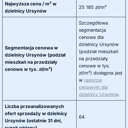
Najwyższa cena / m² w
25 185 zł/m²
dzielnicy Ursynów
Szczegółowa
segmentacja
cenowa dla
dzielnicy Ursynów
Segmentacja cenowa w
(podział mieszkań
dzielnicy Ursynów (podział
na przedziały
mieszkań na przedziały
cenowe w tys.
cenowe w tys. zł/m²)
zł/m²) dostępna jest
w
raporcie
cenowym dla
dzielnicy Ursynów
.
Liczba przeanalizowanych
ofert sprzedaży w dzielnicy
64
Ursynów (ostatnie 31 dni,
rynek wtórny)