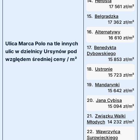
14.
Herbsta
17 561 zł/m²
15.
Belgradzka
17 362 zł/m²
16.
Alternatywy
16 610 zł/m²
Ulica Marca Polo na tle innych
17.
Benedykta
ulic w dzielnicy Ursynów pod
Dybowskiego
względem średniej ceny / m²
15 853 zł/m²
18.
Ustronie
15 723 zł/m²
19.
Mandarynki
15 642 zł/m²
20.
Jana Cybisa
15 094 zł/m²
21.
Związku Walki
Młodych
14 232 zł/m²
22.
Wawrzyńca
Surowieckiego