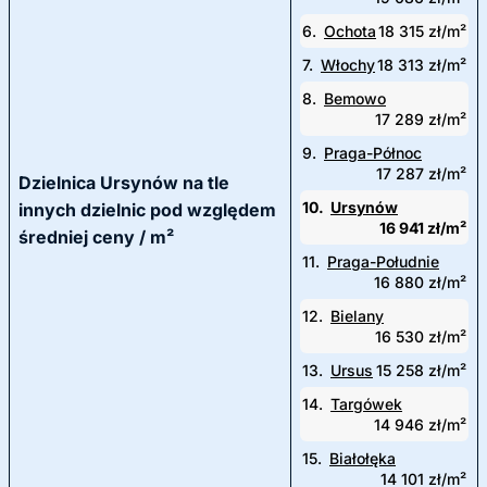
6.
Ochota
18 315 zł/m²
7.
Włochy
18 313 zł/m²
8.
Bemowo
17 289 zł/m²
9.
Praga-Północ
17 287 zł/m²
Dzielnica Ursynów na tle
10.
Ursynów
innych dzielnic pod względem
16 941 zł/m²
średniej ceny / m²
11.
Praga-Południe
16 880 zł/m²
12.
Bielany
16 530 zł/m²
13.
Ursus
15 258 zł/m²
14.
Targówek
14 946 zł/m²
15.
Białołęka
14 101 zł/m²