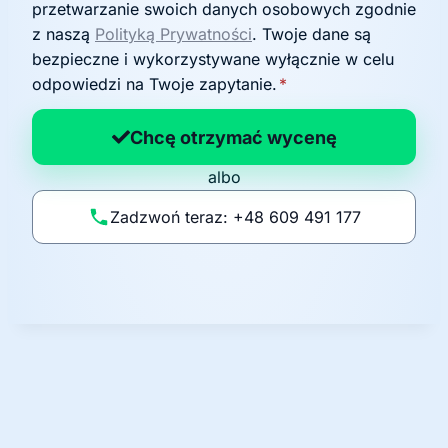
g
przetwarzanie swoich danych osobowych zgodnie
o
z naszą
Polityką Prywatności
. Twoje dane są
d
bezpieczne i wykorzystywane wyłącznie w celu
a
odpowiedzi na Twoje zapytanie.
*
n
a
Chcę otrzymać wycenę
p
albo
o
li
Zadzwoń teraz: +48 609 491 177
t
y
k
ę