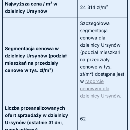
Najwyższa cena / m² w
24 314 zł/m²
dzielnicy Ursynów
Szczegółowa
segmentacja
cenowa dla
dzielnicy Ursynów
Segmentacja cenowa w
(podział mieszkań
dzielnicy Ursynów (podział
na przedziały
mieszkań na przedziały
cenowe w tys.
cenowe w tys. zł/m²)
zł/m²) dostępna jest
w
raporcie
cenowym dla
dzielnicy Ursynów
.
Liczba przeanalizowanych
ofert sprzedaży w dzielnicy
62
Ursynów (ostatnie 31 dni,
rynek wtórny)