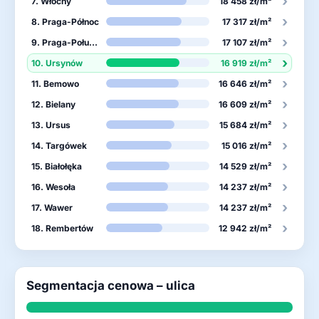
›
7. Włochy
18 458 zł/m²
›
8. Praga-Północ
17 317 zł/m²
›
9. Praga-Południe
17 107 zł/m²
›
10. Ursynów
16 919 zł/m²
›
11. Bemowo
16 646 zł/m²
›
12. Bielany
16 609 zł/m²
›
13. Ursus
15 684 zł/m²
›
14. Targówek
15 016 zł/m²
›
15. Białołęka
14 529 zł/m²
›
16. Wesoła
14 237 zł/m²
›
17. Wawer
14 237 zł/m²
›
18. Rembertów
12 942 zł/m²
Segmentacja cenowa – ulica