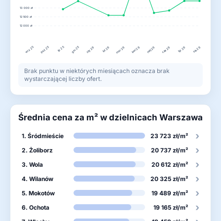
13 000 zł
12 500 zł
12 000 zł
wrz 25
lis 25
gru 25
paź 25
lut 26
kwi 26
lip 26
sty 26
mar 26
maj 26
cze 26
sie 26
Brak punktu w niektórych miesiącach oznacza brak
wystarczającej liczby ofert.
Średnia cena za m² w dzielnicach Warszawa
›
1. Śródmieście
23 723 zł/m²
›
2. Żoliborz
20 737 zł/m²
›
3. Wola
20 612 zł/m²
›
4. Wilanów
20 325 zł/m²
›
5. Mokotów
19 489 zł/m²
›
6. Ochota
19 165 zł/m²