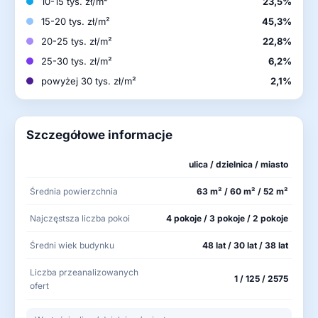
10-15 tys. zł/m²
23,5%
15-20 tys. zł/m²
45,3%
20-25 tys. zł/m²
22,8%
25-30 tys. zł/m²
6,2%
powyżej 30 tys. zł/m²
2,1%
Szczegółowe informacje
ulica / dzielnica / miasto
Średnia powierzchnia
63 m² / 60 m² / 52 m²
Najczęstsza liczba pokoi
4 pokoje / 3 pokoje / 2 pokoje
Średni wiek budynku
48 lat / 30 lat / 38 lat
Liczba przeanalizowanych
1 / 125 / 2575
ofert