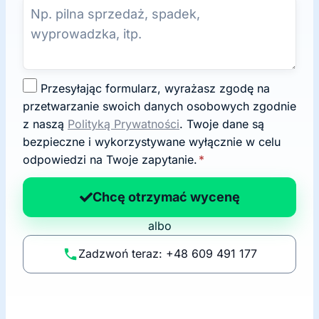
Z
Przesyłając formularz, wyrażasz zgodę na
g
przetwarzanie swoich danych osobowych zgodnie
o
z naszą
Polityką Prywatności
. Twoje dane są
d
bezpieczne i wykorzystywane wyłącznie w celu
a
odpowiedzi na Twoje zapytanie.
*
n
a
Chcę otrzymać wycenę
p
albo
o
li
Zadzwoń teraz: +48 609 491 177
t
y
k
ę