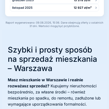
grudzień 2025
13 378 zł/m²
›
listopad 2025
12 927 zł/m²
Raport wygenerowano: 09.08.2026, 15:06. Dane obejmują oferty z ostatnich
31 dni. Wartości mogą być przybliżone.
Szybki i prosty sposób
na sprzedaż mieszkania
– Warszawa
Masz mieszkanie w Warszawie i realnie
rozważasz sprzedaż?
Kupujemy nieruchomości
bezpośrednio, za własne środki – również
mieszkania po spadku, do remontu, zadłużone lub
wymagające uporządkowania formalności.