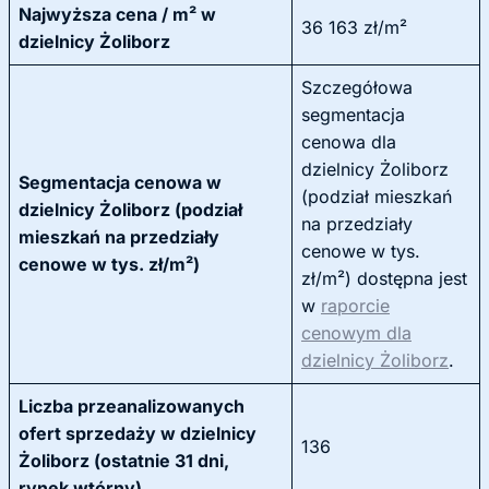
Najwyższa cena / m² w
36 163 zł/m²
dzielnicy Żoliborz
Szczegółowa
segmentacja
cenowa dla
dzielnicy Żoliborz
Segmentacja cenowa w
(podział mieszkań
dzielnicy Żoliborz (podział
na przedziały
mieszkań na przedziały
cenowe w tys.
cenowe w tys. zł/m²)
zł/m²) dostępna jest
w
raporcie
cenowym dla
dzielnicy Żoliborz
.
Liczba przeanalizowanych
ofert sprzedaży w dzielnicy
136
Żoliborz (ostatnie 31 dni,
rynek wtórny)