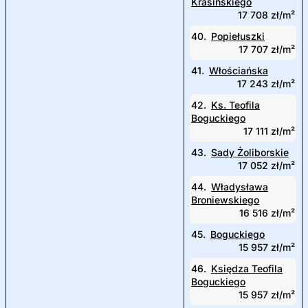
Krasińskiego
17 708 zł/m²
40.
Popiełuszki
17 707 zł/m²
41.
Włościańska
17 243 zł/m²
42.
Ks. Teofila
Boguckiego
17 111 zł/m²
43.
Sady Żoliborskie
17 052 zł/m²
44.
Władysława
Broniewskiego
16 516 zł/m²
45.
Boguckiego
15 957 zł/m²
46.
Księdza Teofila
Boguckiego
15 957 zł/m²