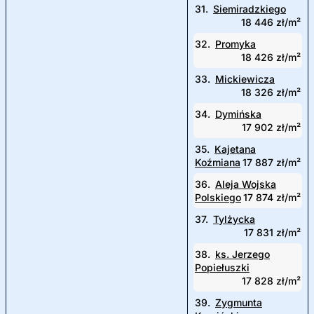
31.
Siemiradzkiego
18 446 zł/m²
32.
Promyka
18 426 zł/m²
33.
Mickiewicza
18 326 zł/m²
34.
Dymińska
17 902 zł/m²
35.
Kajetana
Koźmiana
17 887 zł/m²
36.
Aleja Wojska
Polskiego
17 874 zł/m²
37.
Tylżycka
17 831 zł/m²
38.
ks. Jerzego
Popiełuszki
17 828 zł/m²
39.
Zygmunta