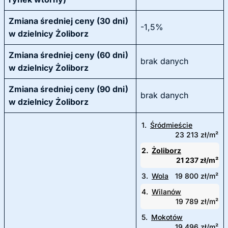
Zmiana średniej ceny (30 dni)
-1,5%
w dzielnicy Żoliborz
Zmiana średniej ceny (60 dni)
brak danych
w dzielnicy Żoliborz
Zmiana średniej ceny (90 dni)
brak danych
w dzielnicy Żoliborz
1.
Śródmieście
23 213 zł/m²
2.
Żoliborz
21 237 zł/m²
3.
Wola
19 800 zł/m²
4.
Wilanów
19 789 zł/m²
5.
Mokotów
19 496 zł/m²