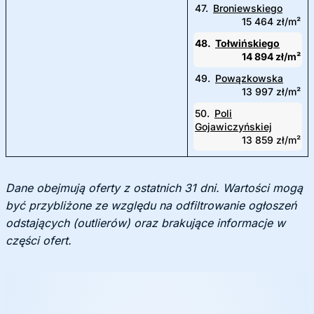
47.
Broniewskiego
15 464 zł/m²
48.
Tołwińskiego
14 894 zł/m²
49.
Powązkowska
13 997 zł/m²
50.
Poli
Gojawiczyńskiej
13 859 zł/m²
Dane obejmują oferty z ostatnich 31 dni. Wartości mogą
być przybliżone ze względu na odfiltrowanie ogłoszeń
odstających (outlierów) oraz brakujące informacje w
części ofert.