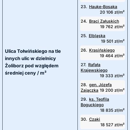
23.
Hauke-Bosaka
20 106 zł/m²
24.
Braci Załuskich
19 762 zł/m²
25.
Elbląska
19 501 zł/m²
26.
Krasińskiego
Ulica Tołwińskiego na tle
19 464 zł/m²
innych ulic w dzielnicy
27.
Rafała
Żoliborz pod względem
Krajewskiego
średniej ceny / m²
19 333 zł/m²
28.
gen. Józefa
Zajączka
19 200 zł/m²
29.
ks. Teofila
Boguckiego
18 835 zł/m²
30.
Czaki
18 527 zł/m²