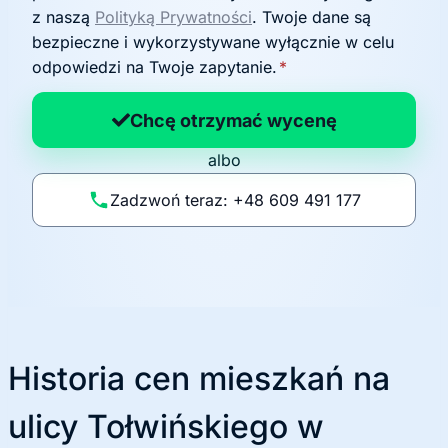
o
z naszą
Polityką Prywatności
. Twoje dane są
d
bezpieczne i wykorzystywane wyłącznie w celu
a
odpowiedzi na Twoje zapytanie.
*
n
a
Chcę otrzymać wycenę
p
albo
o
li
Zadzwoń teraz: +48 609 491 177
t
y
k
ę
Historia cen mieszkań na
ulicy Tołwińskiego w