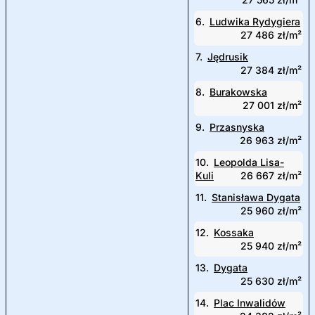
6.
Ludwika Rydygiera
27 486 zł/m²
7.
Jędrusik
27 384 zł/m²
8.
Burakowska
27 001 zł/m²
9.
Przasnyska
26 963 zł/m²
10.
Leopolda Lisa-
Kuli
26 667 zł/m²
11.
Stanisława Dygata
25 960 zł/m²
12.
Kossaka
25 940 zł/m²
13.
Dygata
25 630 zł/m²
14.
Plac Inwalidów