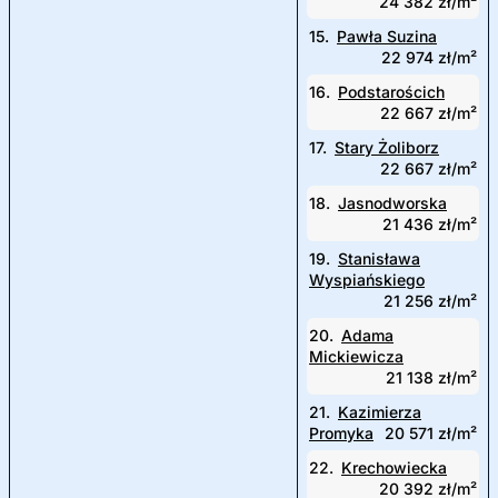
24 382 zł/m²
15.
Pawła Suzina
22 974 zł/m²
16.
Podstarościch
22 667 zł/m²
17.
Stary Żoliborz
22 667 zł/m²
18.
Jasnodworska
21 436 zł/m²
19.
Stanisława
Wyspiańskiego
21 256 zł/m²
20.
Adama
Mickiewicza
21 138 zł/m²
21.
Kazimierza
Promyka
20 571 zł/m²
22.
Krechowiecka
20 392 zł/m²