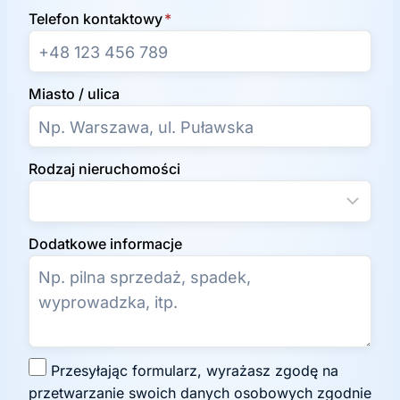
Telefon kontaktowy
*
Miasto / ulica
Rodzaj nieruchomości
Dodatkowe informacje
Z
Przesyłając formularz, wyrażasz zgodę na
g
przetwarzanie swoich danych osobowych zgodnie