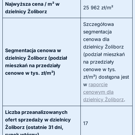
Najwyższa cena / m² w
25 962 zł/m²
dzielnicy Żoliborz
Szczegółowa
segmentacja
cenowa dla
dzielnicy Żoliborz
Segmentacja cenowa w
(podział mieszkań
dzielnicy Żoliborz (podział
na przedziały
mieszkań na przedziały
cenowe w tys.
cenowe w tys. zł/m²)
zł/m²) dostępna jest
w
raporcie
cenowym dla
dzielnicy Żoliborz
.
Liczba przeanalizowanych
ofert sprzedaży w dzielnicy
17
Żoliborz (ostatnie 31 dni,
rynek wtórny)