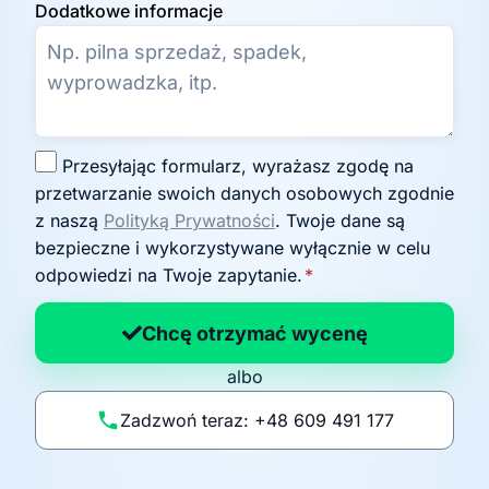
Dodatkowe informacje
Z
Przesyłając formularz, wyrażasz zgodę na
g
przetwarzanie swoich danych osobowych zgodnie
o
z naszą
Polityką Prywatności
. Twoje dane są
d
bezpieczne i wykorzystywane wyłącznie w celu
a
odpowiedzi na Twoje zapytanie.
*
n
a
Chcę otrzymać wycenę
p
albo
o
li
Zadzwoń teraz: +48 609 491 177
t
y