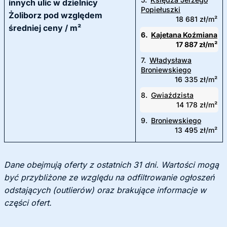
innych ulic w dzielnicy
Popiełuszki
Żoliborz pod względem
18 681 zł/m²
średniej ceny / m²
6.
Kajetana Koźmiana
17 887 zł/m²
7.
Władysława
Broniewskiego
16 335 zł/m²
8.
Gwiaździsta
14 178 zł/m²
9.
Broniewskiego
13 495 zł/m²
Dane obejmują oferty z ostatnich 31 dni. Wartości mogą
być przybliżone ze względu na odfiltrowanie ogłoszeń
odstających (outlierów) oraz brakujące informacje w
części ofert.