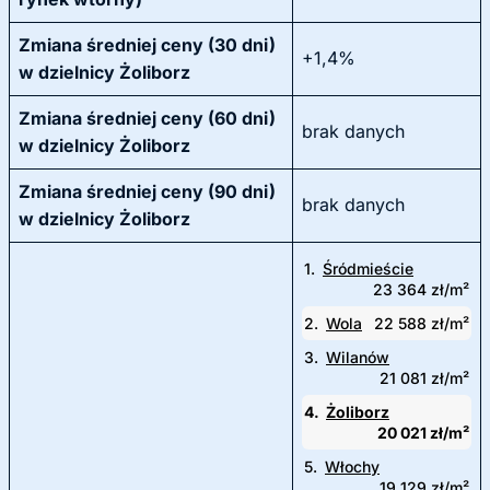
Zmiana średniej ceny (30 dni)
+1,4%
w dzielnicy Żoliborz
Zmiana średniej ceny (60 dni)
brak danych
w dzielnicy Żoliborz
Zmiana średniej ceny (90 dni)
brak danych
w dzielnicy Żoliborz
1.
Śródmieście
23 364 zł/m²
2.
Wola
22 588 zł/m²
3.
Wilanów
21 081 zł/m²
4.
Żoliborz
20 021 zł/m²
5.
Włochy
19 129 zł/m²