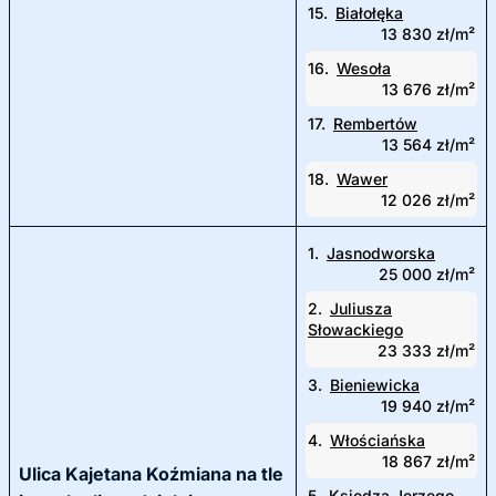
15.
Białołęka
13 830 zł/m²
16.
Wesoła
13 676 zł/m²
17.
Rembertów
13 564 zł/m²
18.
Wawer
12 026 zł/m²
1.
Jasnodworska
25 000 zł/m²
2.
Juliusza
Słowackiego
23 333 zł/m²
3.
Bieniewicka
19 940 zł/m²
4.
Włościańska
18 867 zł/m²
Ulica Kajetana Koźmiana na tle
5.
Księdza Jerzego