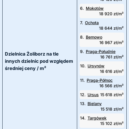
6.
Mokotów
18 920 zł/m²
7.
Ochota
18 644 zł/m²
8.
Bemowo
16 967 zł/m²
9.
Praga-Południe
Dzielnica Żoliborz na tle
16 761 zł/m²
innych dzielnic pod względem
10.
Ursynów
średniej ceny / m²
16 616 zł/m²
11.
Praga-Północ
16 566 zł/m²
12.
Ursus
15 618 zł/m²
13.
Bielany
15 518 zł/m²
14.
Targówek
15 102 zł/m²