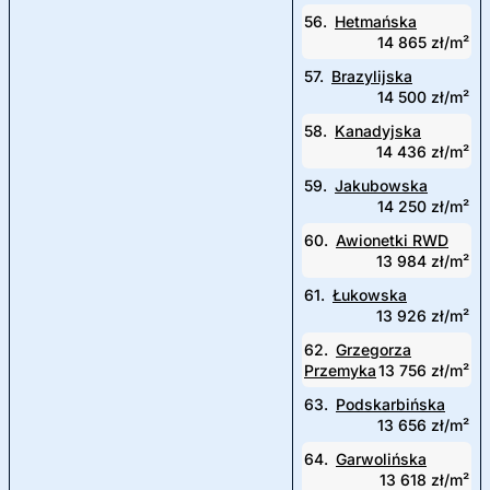
56.
Hetmańska
14 865 zł/m²
57.
Brazylijska
14 500 zł/m²
58.
Kanadyjska
14 436 zł/m²
59.
Jakubowska
14 250 zł/m²
60.
Awionetki RWD
13 984 zł/m²
61.
Łukowska
13 926 zł/m²
62.
Grzegorza
Przemyka
13 756 zł/m²
63.
Podskarbińska
13 656 zł/m²
64.
Garwolińska
13 618 zł/m²