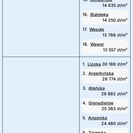
14 635 zł/m²
16.
Białołęka
14 250 zł/m²
17.
Wesoła
13 788 zł/m²
18.
Wawer
13 557 zł/m²
1.
Lipska
30 188 zł/m²
2.
Argentyńska
28 774 zł/m²
3.
Ateńska
26 882 zł/m²
4.
Grenadierów
25 383 zł/m²
5.
Angorska
24 480 zł/m²
6.
Zgierska