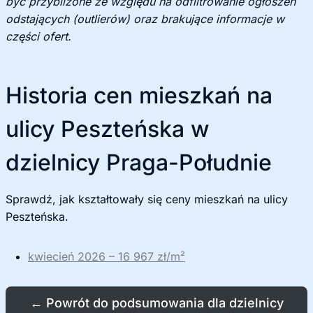
być przybliżone ze względu na odfiltrowanie ogłoszeń
odstających (outlierów) oraz brakujące informacje w
części ofert.
Historia cen mieszkań na
ulicy Peszteńska w
dzielnicy Praga-Południe
Sprawdź, jak kształtowały się ceny mieszkań na ulicy
Peszteńska.
kwiecień 2026 – 16 967 zł/m²
←
Powrót do podsumowania dla dzielnicy