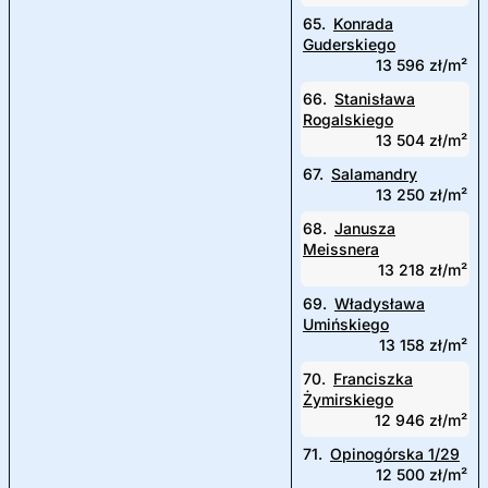
65.
Konrada
Guderskiego
13 596 zł/m²
66.
Stanisława
Rogalskiego
13 504 zł/m²
67.
Salamandry
13 250 zł/m²
68.
Janusza
Meissnera
13 218 zł/m²
69.
Władysława
Umińskiego
13 158 zł/m²
70.
Franciszka
Żymirskiego
12 946 zł/m²
71.
Opinogórska 1/29
12 500 zł/m²