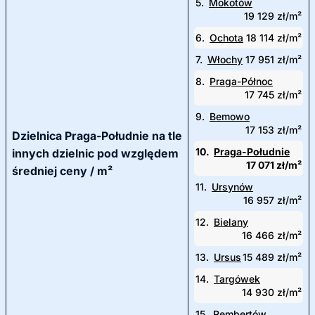
5.
Mokotów
19 129 zł/m²
6.
Ochota
18 114 zł/m²
7.
Włochy
17 951 zł/m²
8.
Praga-Północ
17 745 zł/m²
9.
Bemowo
17 153 zł/m²
Dzielnica Praga-Południe na tle
10.
Praga-Południe
innych dzielnic pod względem
17 071 zł/m²
średniej ceny / m²
11.
Ursynów
16 957 zł/m²
12.
Bielany
16 466 zł/m²
13.
Ursus
15 489 zł/m²
14.
Targówek
14 930 zł/m²
15.
Rembertów