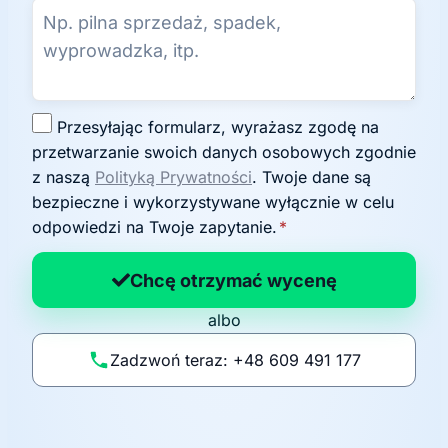
Z
Przesyłając formularz, wyrażasz zgodę na
g
przetwarzanie swoich danych osobowych zgodnie
o
z naszą
Polityką Prywatności
. Twoje dane są
d
bezpieczne i wykorzystywane wyłącznie w celu
a
odpowiedzi na Twoje zapytanie.
*
n
a
Chcę otrzymać wycenę
p
albo
o
li
Zadzwoń teraz: +48 609 491 177
t
y
k