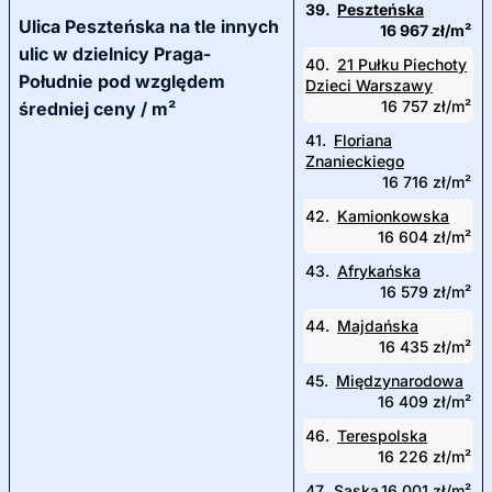
39.
Peszteńska
Ulica Peszteńska na tle innych
16 967 zł/m²
ulic w dzielnicy Praga-
40.
21 Pułku Piechoty
Południe pod względem
Dzieci Warszawy
16 757 zł/m²
średniej ceny / m²
41.
Floriana
Znanieckiego
16 716 zł/m²
42.
Kamionkowska
16 604 zł/m²
43.
Afrykańska
16 579 zł/m²
44.
Majdańska
16 435 zł/m²
45.
Międzynarodowa
16 409 zł/m²
46.
Terespolska
16 226 zł/m²
47.
Saska
16 001 zł/m²