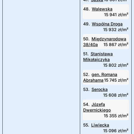
48.
Walewska
15 941 zł/m²
49.
Wspólna Droga
15 932 zł/m²
50.
Międzynarodowa
38/40a
15 867 zł/m²
51.
Stanisława
Mikołajczyka
15 802 zł/m²
52.
gen. Romana
Abrahama
15 745 zł/m²
53.
Serocka
15 608 zł/m²
54.
Józefa
Dwernickiego
15 355 zł/m²
55.
Liwiecka
15 096 zł/m²