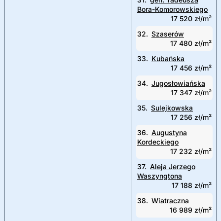
Bora-Komorowskiego
17 520 zł/m²
32.
Szaserów
17 480 zł/m²
33.
Kubańska
17 456 zł/m²
34.
Jugosłowiańska
17 347 zł/m²
35.
Sulejkowska
17 256 zł/m²
36.
Augustyna
Kordeckiego
17 232 zł/m²
37.
Aleja Jerzego
Waszyngtona
17 188 zł/m²
38.
Wiatraczna
16 989 zł/m²