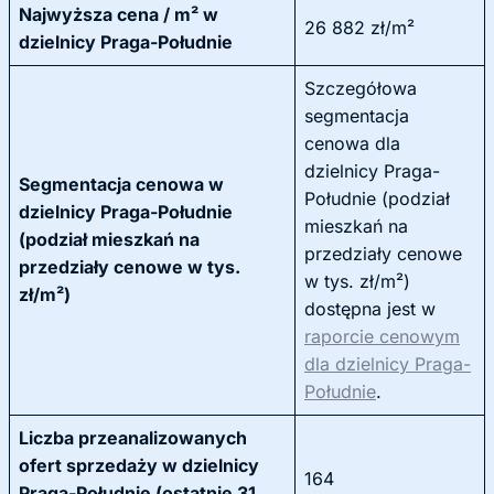
Najwyższa cena / m² w
26 882 zł/m²
dzielnicy Praga-Południe
Szczegółowa
segmentacja
cenowa dla
dzielnicy Praga-
Segmentacja cenowa w
Południe (podział
dzielnicy Praga-Południe
mieszkań na
(podział mieszkań na
przedziały cenowe
przedziały cenowe w tys.
w tys. zł/m²)
zł/m²)
dostępna jest w
raporcie cenowym
dla dzielnicy Praga-
Południe
.
Liczba przeanalizowanych
ofert sprzedaży w dzielnicy
164
Praga-Południe (ostatnie 31