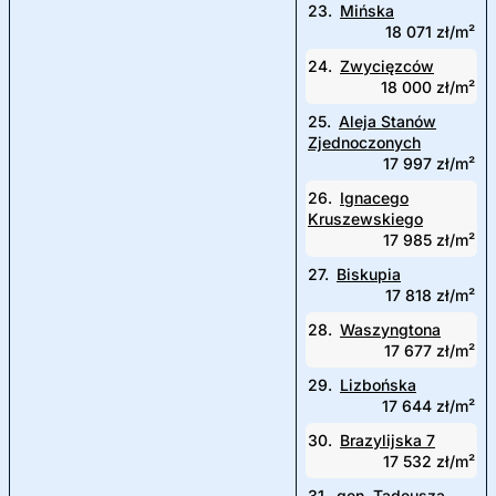
23.
Mińska
18 071 zł/m²
24.
Zwycięzców
18 000 zł/m²
25.
Aleja Stanów
Zjednoczonych
17 997 zł/m²
26.
Ignacego
Kruszewskiego
17 985 zł/m²
27.
Biskupia
17 818 zł/m²
28.
Waszyngtona
17 677 zł/m²
29.
Lizbońska
17 644 zł/m²
30.
Brazylijska 7
17 532 zł/m²
31.
gen. Tadeusza