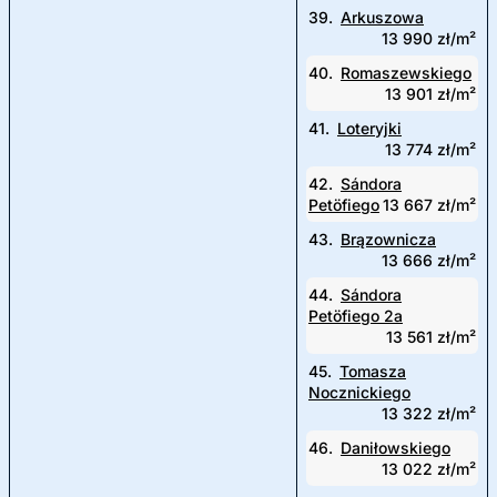
39.
Arkuszowa
13 990 zł/m²
40.
Romaszewskiego
13 901 zł/m²
41.
Loteryjki
13 774 zł/m²
42.
Sándora
Petöfiego
13 667 zł/m²
43.
Brązownicza
13 666 zł/m²
44.
Sándora
Petöfiego 2a
13 561 zł/m²
45.
Tomasza
Nocznickiego
13 322 zł/m²
46.
Daniłowskiego
13 022 zł/m²