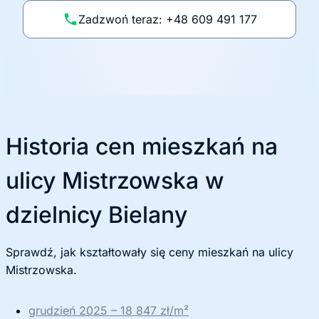
li
Zadzwoń teraz: +48 609 491 177
t
y
k
ę
Historia cen mieszkań na
ulicy Mistrzowska w
dzielnicy Bielany
Sprawdź, jak kształtowały się ceny mieszkań na ulicy
Mistrzowska.
grudzień 2025 – 18 847 zł/m²