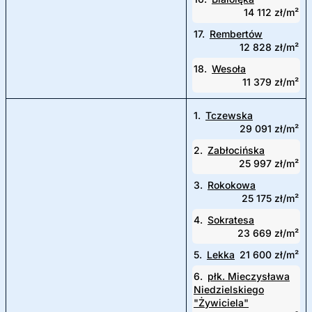
14 112 zł/m²
17.
Rembertów
12 828 zł/m²
18.
Wesoła
11 379 zł/m²
1.
Tczewska
29 091 zł/m²
2.
Zabłocińska
25 997 zł/m²
3.
Rokokowa
25 175 zł/m²
4.
Sokratesa
23 669 zł/m²
5.
Lekka
21 600 zł/m²
6.
płk. Mieczysława
Niedzielskiego
"Żywiciela"