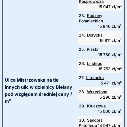
Kasprowicza
15 947 zł/m²
23.
Rodziny
Połanieckich
15 840 zł/m²
24.
Dorycka
15 811 zł/m²
25.
Piaski
15 780 zł/m²
26.
Lindego
15 753 zł/m²
27.
Literacka
Ulica Mistrzowska na tle
15 471 zł/m²
innych ulic w dzielnicy Bielany
28.
Wrzeciono
pod względem średniej ceny /
15 296 zł/m²
m²
29.
Kluczowa
15 000 zł/m²
30.
Sandora
Petöfiego
14 947 zł/m²