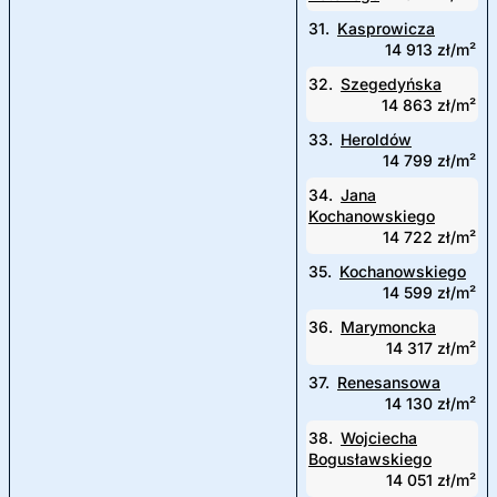
31.
Kasprowicza
14 913 zł/m²
32.
Szegedyńska
14 863 zł/m²
33.
Heroldów
14 799 zł/m²
34.
Jana
Kochanowskiego
14 722 zł/m²
35.
Kochanowskiego
14 599 zł/m²
36.
Marymoncka
14 317 zł/m²
37.
Renesansowa
14 130 zł/m²
38.
Wojciecha
Bogusławskiego
14 051 zł/m²