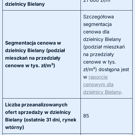
21 600 zł/m²
dzielnicy Bielany
Szczegółowa
segmentacja
cenowa dla
dzielnicy Bielany
Segmentacja cenowa w
(podział mieszkań
dzielnicy Bielany (podział
na przedziały
mieszkań na przedziały
cenowe w tys.
cenowe w tys. zł/m²)
zł/m²) dostępna jest
w
raporcie
cenowym dla
dzielnicy Bielany
.
Liczba przeanalizowanych
ofert sprzedaży w dzielnicy
85
Bielany (ostatnie 31 dni, rynek
wtórny)