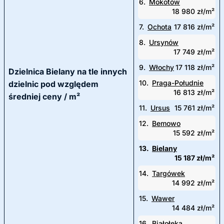
6.
Mokotów
18 980 zł/m²
7.
Ochota
17 816 zł/m²
8.
Ursynów
17 749 zł/m²
9.
Włochy
17 118 zł/m²
Dzielnica Bielany na tle innych
10.
Praga-Południe
dzielnic pod względem
16 813 zł/m²
średniej ceny / m²
11.
Ursus
15 761 zł/m²
12.
Bemowo
15 592 zł/m²
13.
Bielany
15 187 zł/m²
14.
Targówek
14 992 zł/m²
15.
Wawer
14 484 zł/m²
16.
Białołęka