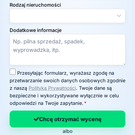
Rodzaj nieruchomości
Dodatkowe informacje
Z
Przesyłając formularz, wyrażasz zgodę na
g
przetwarzanie swoich danych osobowych zgodnie
o
z naszą
Polityką Prywatności
. Twoje dane są
d
bezpieczne i wykorzystywane wyłącznie w celu
a
odpowiedzi na Twoje zapytanie.
*
n
a
Chcę otrzymać wycenę
p
albo
o