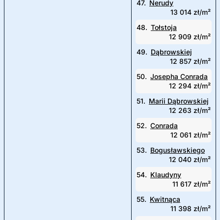
47.
Nerudy
13 014 zł/m²
48.
Tołstoja
12 909 zł/m²
49.
Dąbrowskiej
12 857 zł/m²
50.
Josepha Conrada
12 294 zł/m²
51.
Marii Dąbrowskiej
12 263 zł/m²
52.
Conrada
12 061 zł/m²
53.
Bogusławskiego
12 040 zł/m²
54.
Klaudyny
11 617 zł/m²
55.
Kwitnąca
11 398 zł/m²