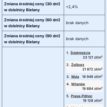
Zmiana średniej ceny (30 dni)
+2,4%
w dzielnicy Bielany
Zmiana średniej ceny (60 dni)
brak danych
w dzielnicy Bielany
Zmiana średniej ceny (90 dni)
brak danych
w dzielnicy Bielany
1.
Śródmieście
23 121 zł/m²
2.
Żoliborz
21 872 zł/m²
3.
Wola
19 949 zł/m²
4.
Wilanów
19 684 zł/m²
5.
Praga-Północ
19 128 zł/m²