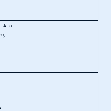
a Jana
025
²