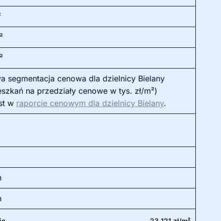
²
²
²
 segmentacja cenowa dla dzielnicy Bielany
eszkań na przedziały cenowe w tys. zł/m²)
st w
raporcie cenowym dla dzielnicy Bielany
.
h
h
ie
23 121 zł/m²