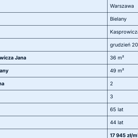
Warszawa
Bielany
Kasprowicz
grudzień 2
owicza Jana
36 m²
lany
49 m²
na
2
3
65 lat
44 lat
17 945 zł/m