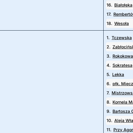
16.
Białołęka
17.
Rembert
18.
Wesoła
1.
Tczewska
2.
Zabłocińs
3.
Rokokowa
4.
Sokratesa
5.
Lekka
6.
płk. Miec
7.
Mistrzows
8.
Kornela M
9.
Bartosza 
10.
Aleja Wł
11.
Przy Ago