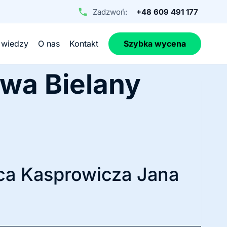
Zadzwoń:
+48 609 491 177
 wiedzy
O nas
Kontakt
Szybka wycena
wa Bielany
ca Kasprowicza Jana