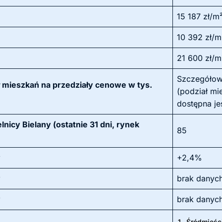
15 187 zł/m
10 392 zł/m
21 600 zł/m
Szczegółowa
ł mieszkań na przedziały cenowe w tys.
(podział mi
dostępna je
nicy Bielany (ostatnie 31 dni, rynek
85
y
+2,4%
y
brak danyc
y
brak danyc
1.
Śródmieśc