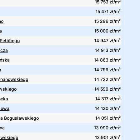
15 753 zł/m²
15 471 zł/m²
no
15 296 zł/m²
a
15 000 zł/m²
Petöfiego
14 947 zł/m²
icza
14 913 zł/m²
ńska
14 863 zł/m²
w
14 799 zł/m²
chanowskiego
14 722 zł/m²
wskiego
14 599 zł/m²
ncka
14 317 zł/m²
sowa
14 130 zł/m²
ha Bogusławskiego
14 051 zł/m²
wa
13 990 zł/m²
wskiego
13 901 zł/m²