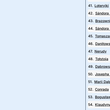
41.
Loteryjki
42.
Sándora 
43.
Brązown
44.
Sándora 
45.
Tomasza
46.
Daniłow
47.
Nerudy
48.
Tołstoja
49.
Dąbrows
50.
Josepha
51.
Marii Dą
52.
Conrada
53.
Bogusła
54.
Klaudyn