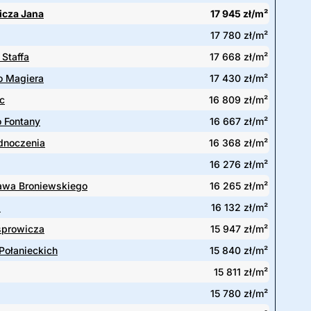
cza Jana
17 945 zł/m²
17 780 zł/m²
Staffa
17 668 zł/m²
o Magiera
17 430 zł/m²
c
16 809 zł/m²
 Fontany
16 667 zł/m²
ednoczenia
16 368 zł/m²
16 276 zł/m²
awa Broniewskiego
16 265 zł/m²
a
16 132 zł/m²
sprowicza
15 947 zł/m²
Połanieckich
15 840 zł/m²
15 811 zł/m²
15 780 zł/m²