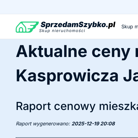
Przejdź
do
treści
Skup m
Aktualne ceny
Kasprowicza J
Raport cenowy mieszka
Raport wygenerowano:
2025-12-19 20:08