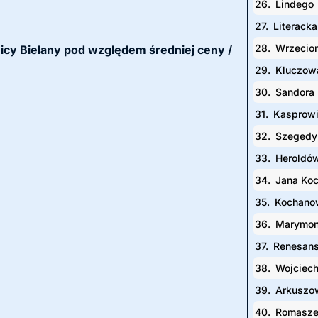
26.
Lindego
27.
Literacka
28.
Wrzecio
lnicy Bielany pod względem średniej ceny /
29.
Kluczow
30.
Sandora 
31.
Kasprow
32.
Szegedy
33.
Heroldó
34.
Jana Ko
35.
Kochano
36.
Marymo
37.
Renesan
38.
Wojciec
39.
Arkuszo
40.
Romasze