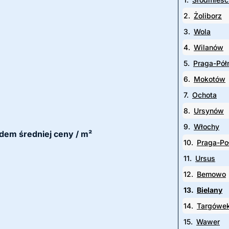
2.
Żoliborz
3.
Wola
4.
Wilanów
5.
Praga-Pół
6.
Mokotów
7.
Ochota
8.
Ursynów
9.
Włochy
ędem średniej ceny / m²
10.
Praga-Po
11.
Ursus
12.
Bemowo
13.
Bielany
14.
Targówe
15.
Wawer