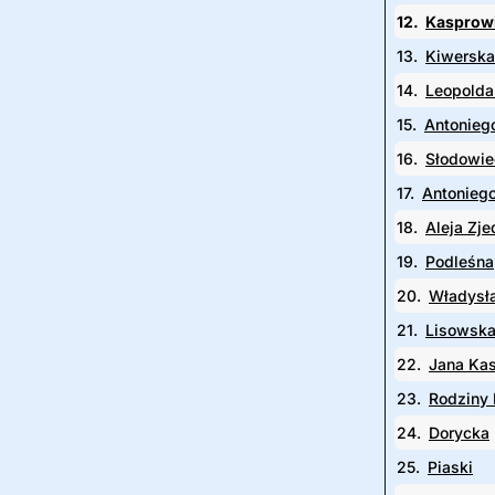
12.
Kasprowi
13.
Kiwerska
14.
Leopolda 
15.
Antonieg
16.
Słodowie
17.
Antoniego
18.
Aleja Zj
19.
Podleśna
20.
Władysł
21.
Lisowsk
22.
Jana Ka
23.
Rodziny 
24.
Dorycka
25.
Piaski