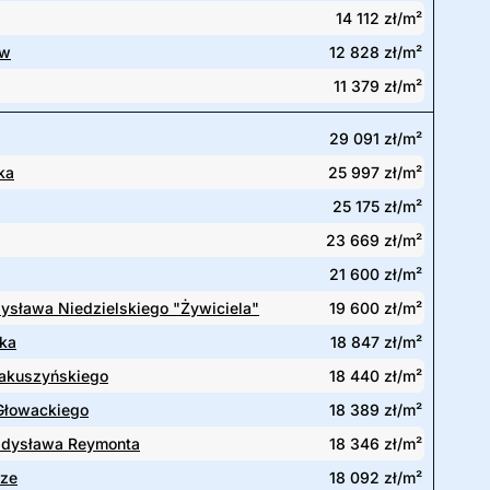
14 112 zł/m²
ów
12 828 zł/m²
11 379 zł/m²
29 091 zł/m²
ka
25 997 zł/m²
25 175 zł/m²
23 669 zł/m²
21 600 zł/m²
zysława Niedzielskiego "Żywiciela"
19 600 zł/m²
ka
18 847 zł/m²
akuszyńskiego
18 440 zł/m²
Głowackiego
18 389 zł/m²
adysława Reymonta
18 346 zł/m²
rze
18 092 zł/m²