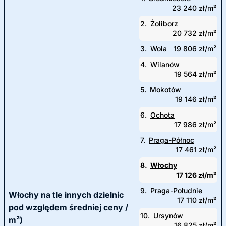
23 240 zł/m²
2.
Żoliborz
20 732 zł/m²
3.
Wola
19 806 zł/m²
4.
Wilanów
19 564 zł/m²
5.
Mokotów
19 146 zł/m²
6.
Ochota
17 986 zł/m²
7.
Praga-Północ
17 461 zł/m²
8.
Włochy
17 126 zł/m²
9.
Praga-Południe
Włochy na tle innych dzielnic
17 110 zł/m²
pod względem średniej ceny /
10.
Ursynów
m²)
16 825 zł/m²