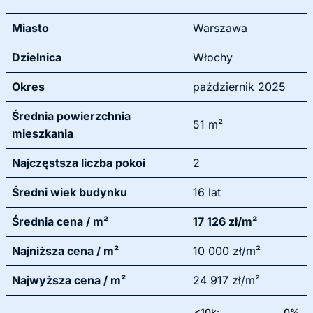
Miasto
Warszawa
Dzielnica
Włochy
Okres
październik 2025
Średnia powierzchnia
51 m²
mieszkania
Najczęstsza liczba pokoi
2
Średni wiek budynku
16 lat
Średnia cena / m²
17 126 zł/m²
Najniższa cena / m²
10 000 zł/m²
Najwyższa cena / m²
24 917 zł/m²
<10k:
0%