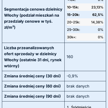
10–15k:
23,13%
Segmentacja cenowa dzielnicy
15–20k:
62,5%
Włochy (podział mieszkań na
przedziały cenowe w tyś.
20–25k:
14,38%
zł/m²)
25–30k:
0%
30k+:
0%
Liczba przeanalizowanych
ofert sprzedaży w dzielnicy
160
Włochy (ostatnie 31 dni, rynek
wtórny)
Zmiana średniej ceny (30 dni)
-0,9%
Zmiana średniej ceny (60 dni)
brak danych
Zmiana średniej ceny (90 dni)
brak danych
1.
Śródmieście