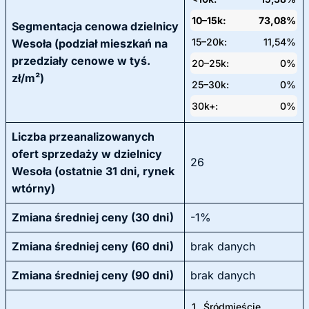
10–15k:
73,08%
Segmentacja cenowa dzielnicy
15–20k:
11,54%
Wesoła (podział mieszkań na
przedziały cenowe w tyś.
20–25k:
0%
zł/m²)
25–30k:
0%
30k+:
0%
Liczba przeanalizowanych
ofert sprzedaży w dzielnicy
26
Wesoła (ostatnie 31 dni, rynek
wtórny)
Zmiana średniej ceny (30 dni)
-1%
Zmiana średniej ceny (60 dni)
brak danych
Zmiana średniej ceny (90 dni)
brak danych
1.
Śródmieście