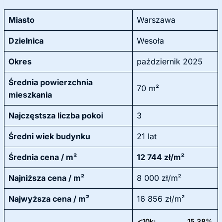
Miasto
Warszawa
Dzielnica
Wesoła
Okres
październik 2025
Średnia powierzchnia
70 m²
mieszkania
Najczęstsza liczba pokoi
3
Średni wiek budynku
21 lat
Średnia cena / m²
12 744 zł/m²
Najniższa cena / m²
8 000 zł/m²
Najwyższa cena / m²
16 856 zł/m²
<10k:
15,38%