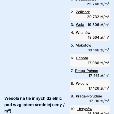
23 240 zł/m²
2.
Żoliborz
20 732 zł/m²
3.
Wola
19 806 zł/m²
4.
Wilanów
19 564 zł/m²
5.
Mokotów
19 146 zł/m²
6.
Ochota
17 986 zł/m²
7.
Praga-Północ
17 461 zł/m²
8.
Włochy
17 126 zł/m²
9.
Praga-Południe
Wesoła na tle innych dzielnic
17 110 zł/m²
pod względem średniej ceny /
10.
Ursynów
m²)
16 825 zł/m²