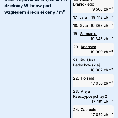
Branickiego
dzielnicy Wilanów pod
19 506 zł/m²
względem średniej ceny / m²
17.
Jara
19 413 zł/m²
18.
Syta
19 368 zł/m²
19.
Sarmacka
19 343 zł/m²
20.
Radosna
19 000 zł/m²
21.
św. Urszuli
Ledóchowskiej
18 082 zł/m²
22.
Holzera
17 950 zł/m²
23.
Aleja
Rzeczypospolitej 2
17 491 zł/m²
24.
Zapłocie
17 059 zł/m²