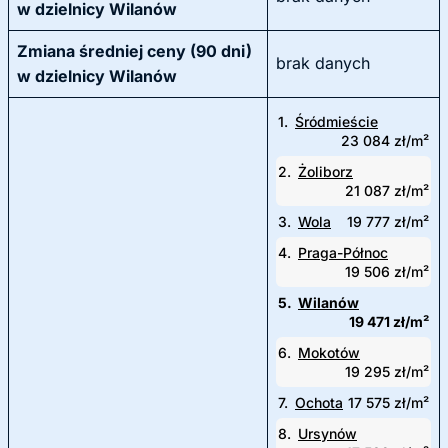
w dzielnicy Wilanów
Zmiana średniej ceny (90 dni)
brak danych
w dzielnicy Wilanów
1.
Śródmieście
23 084 zł/m²
2.
Żoliborz
21 087 zł/m²
3.
Wola
19 777 zł/m²
4.
Praga-Północ
19 506 zł/m²
5.
Wilanów
19 471 zł/m²
6.
Mokotów
19 295 zł/m²
7.
Ochota
17 575 zł/m²
8.
Ursynów