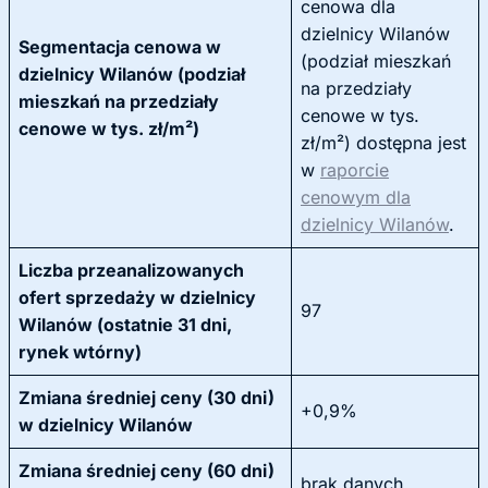
cenowa dla
dzielnicy Wilanów
Segmentacja cenowa w
(podział mieszkań
dzielnicy Wilanów (podział
na przedziały
mieszkań na przedziały
cenowe w tys.
cenowe w tys. zł/m²)
zł/m²) dostępna jest
w
raporcie
cenowym dla
dzielnicy Wilanów
.
Liczba przeanalizowanych
ofert sprzedaży w dzielnicy
97
Wilanów (ostatnie 31 dni,
rynek wtórny)
Zmiana średniej ceny (30 dni)
+0,9%
w dzielnicy Wilanów
Zmiana średniej ceny (60 dni)
brak danych