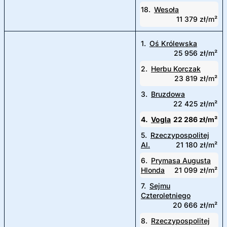
18.
Wesoła
11 379 zł/m²
1.
Oś Królewska
25 956 zł/m²
2.
Herbu Korczak
23 819 zł/m²
3.
Bruzdowa
22 425 zł/m²
4.
Vogla
22 286 zł/m²
5.
Rzeczypospolitej
Al.
21 180 zł/m²
6.
Prymasa Augusta
Hlonda
21 099 zł/m²
7.
Sejmu
Czteroletniego
20 666 zł/m²
8.
Rzeczypospolitej