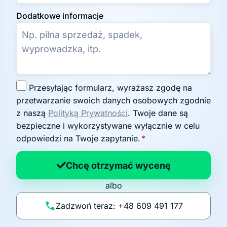
Dodatkowe informacje
Z
Przesyłając formularz, wyrażasz zgodę na
g
przetwarzanie swoich danych osobowych zgodnie
o
z naszą
Polityką Prywatności
. Twoje dane są
d
bezpieczne i wykorzystywane wyłącznie w celu
a
odpowiedzi na Twoje zapytanie.
*
n
a
Chcę otrzymać wycenę
p
albo
o
li
Zadzwoń teraz: +48 609 491 177
t
y