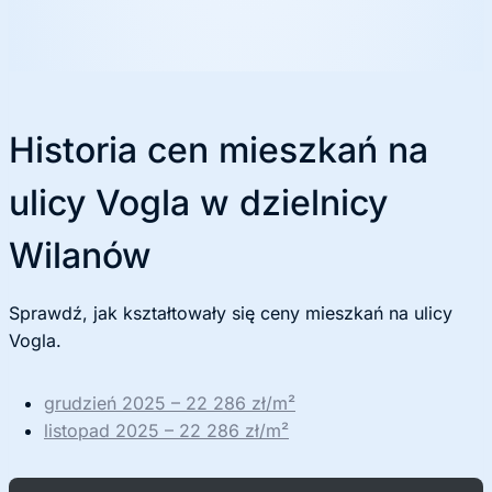
k
ę
Historia cen mieszkań na
ulicy Vogla w dzielnicy
Wilanów
Sprawdź, jak kształtowały się ceny mieszkań na ulicy
Vogla.
grudzień 2025 – 22 286 zł/m²
listopad 2025 – 22 286 zł/m²