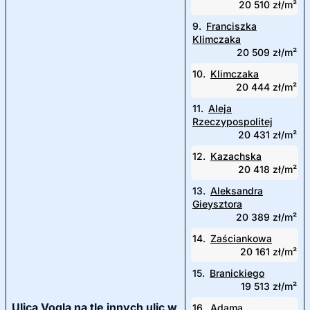
20 510 zł/m²
9.
Franciszka
Klimczaka
20 509 zł/m²
10.
Klimczaka
20 444 zł/m²
11.
Aleja
Rzeczypospolitej
20 431 zł/m²
12.
Kazachska
20 418 zł/m²
13.
Aleksandra
Gieysztora
20 389 zł/m²
14.
Zaściankowa
20 161 zł/m²
15.
Branickiego
19 513 zł/m²
Ulica Vogla na tle innych ulic w
16.
Adama