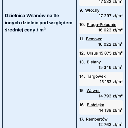
17 532 zł/m²
9.
Włochy
Dzielnica Wilanów na tle
17 297 zł/m²
innych dzielnic pod względem
10.
Praga-Południe
średniej ceny / m²
16 623 zł/m²
11.
Bemowo
16 022 zł/m²
12.
Ursus
15 875 zł/m²
13.
Bielany
15 346 zł/m²
14.
Targówek
15 153 zł/m²
15.
Wawer
14 793 zł/m²
16.
Białołęka
14 139 zł/m²
17.
Rembertów
12 763 zł/m²